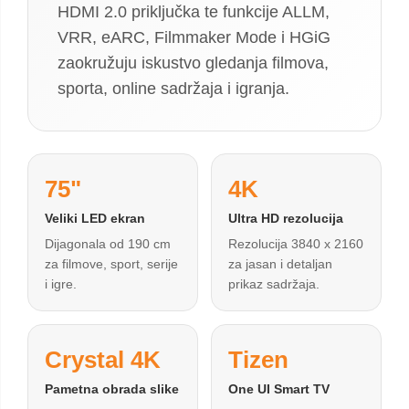
HDMI 2.0 priključka te funkcije ALLM,
VRR, eARC, Filmmaker Mode i HGiG
zaokružuju iskustvo gledanja filmova,
sporta, online sadržaja i igranja.
75"
4K
Veliki LED ekran
Ultra HD rezolucija
Dijagonala od 190 cm
Rezolucija 3840 x 2160
za filmove, sport, serije
za jasan i detaljan
i igre.
prikaz sadržaja.
Crystal 4K
Tizen
Pametna obrada slike
One UI Smart TV