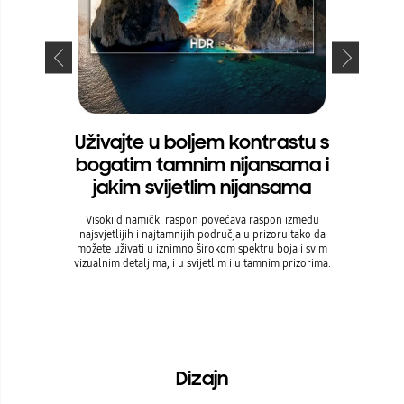
Uživajte u boljem kontrastu s
Gledajt
bogatim tamnim nijansama i
jakim svijetlim nijansama
Naša snaž
pobrinut će 
Visoki dinamički raspon povećava raspon između
najsvjetlijih i najtamnijih područja u prizoru tako da
možete uživati u iznimno širokom spektru boja i svim
* Doživljaj gl
vizualnim detaljima, i u svijetlim i u tamnim prizorima.
ormata. * Po
zu s PC-jem t
Dizajn