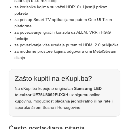
sadržaja u 4K rezoluciji
za korisnike kojima su važni HDR10+ i jasniji prikaz
pokreta
za pristup Smart TV aplikacijama putem One UI Tizen
platforme
za povezivanje igraćih konzola uz ALLM, VRR i HGiG
funkcije
za povezivanje više uređaja putem tri HDMI 2.0 priključka
za moderne prostore kojima odgovara crni MetalStream
dizajn
Zašto kupiti na eKupi.ba?
Na eKupi.ba kupujete originalan
Samsung LED
televizor UE75U8092FUXXH
uz sigurnu online
kupovinu, mogućnost plaćanja jednokratno ili na rate i
isporuku širom Bosne i Hercegovine.
Često postavljana pitanja