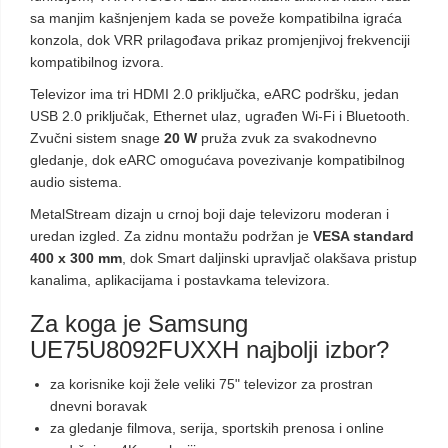
sa manjim kašnjenjem kada se poveže kompatibilna igraća
konzola, dok VRR prilagođava prikaz promjenjivoj frekvenciji
kompatibilnog izvora.
Televizor ima tri HDMI 2.0 priključka, eARC podršku, jedan
USB 2.0 priključak, Ethernet ulaz, ugrađen Wi-Fi i Bluetooth.
Zvučni sistem snage
20 W
pruža zvuk za svakodnevno
gledanje, dok eARC omogućava povezivanje kompatibilnog
audio sistema.
MetalStream dizajn u crnoj boji daje televizoru moderan i
uredan izgled. Za zidnu montažu podržan je
VESA standard
400 x 300 mm
, dok Smart daljinski upravljač olakšava pristup
kanalima, aplikacijama i postavkama televizora.
Za koga je Samsung
UE75U8092FUXXH najbolji izbor?
za korisnike koji žele veliki 75" televizor za prostran
dnevni boravak
za gledanje filmova, serija, sportskih prenosa i online