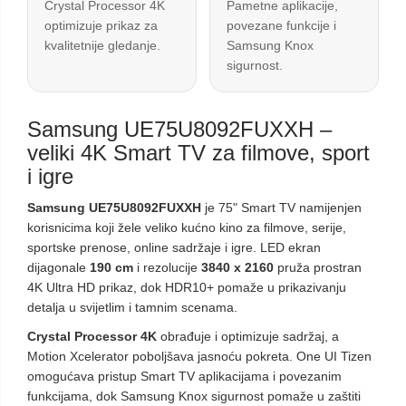
Crystal Processor 4K
Pametne aplikacije,
optimizuje prikaz za
povezane funkcije i
kvalitetnije gledanje.
Samsung Knox
sigurnost.
Samsung UE75U8092FUXXH –
veliki 4K Smart TV za filmove, sport
i igre
Samsung UE75U8092FUXXH
je 75" Smart TV namijenjen
korisnicima koji žele veliko kućno kino za filmove, serije,
sportske prenose, online sadržaje i igre. LED ekran
dijagonale
190 cm
i rezolucije
3840 x 2160
pruža prostran
4K Ultra HD prikaz, dok HDR10+ pomaže u prikazivanju
detalja u svijetlim i tamnim scenama.
Crystal Processor 4K
obrađuje i optimizuje sadržaj, a
Motion Xcelerator poboljšava jasnoću pokreta. One UI Tizen
omogućava pristup Smart TV aplikacijama i povezanim
funkcijama, dok Samsung Knox sigurnost pomaže u zaštiti