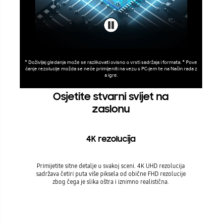
* Doživljaj gledanja može se razlikovati ovisno o vrsti sadržaja i formata. * Pove
ćanje rezolucije možda se neće primijeniti na vezu s PC-jem te na Način rada z
a igre.
Osjetite stvarni svijet na
zaslonu
4K rezolucija
Primijetite sitne detalje u svakoj sceni. 4K UHD rezolucija
sadržava četiri puta više piksela od obične FHD rezolucije
zbog čega je slika oštra i iznimno realistična.