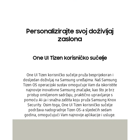
Personalizirajte svoj doživljaj
zaslona
One UI Tizen korisničko sučelje
One UI Tizen korisničko sučelje pruža besprijekoran i
dosljedan doživljaj na Samsung uređajima. Naš Samsung
Tizen OS operacijski sustav omogućuje Vam da iskoristite
najnovije inovativne Samsung značajke, kao što je brz
pristup omiljenom sadržaju, praktično upravljanje s
pomoću AI-ja i snažna zaštita koju pruža Samsung Knox
Security. Osim toga, One UI Tizen korisničko sučelje
podržava nadogradnje Tizen OS-a sljedećih sedam
godina, omogućujući Vam najnovije aplikacije i usluge.