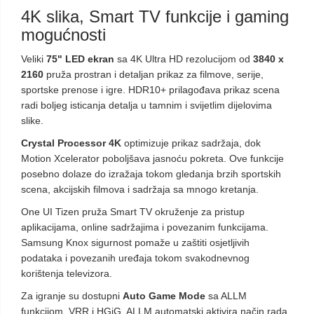
4K slika, Smart TV funkcije i gaming
mogućnosti
Veliki
75" LED ekran
sa 4K Ultra HD rezolucijom od
3840 x
2160
pruža prostran i detaljan prikaz za filmove, serije,
sportske prenose i igre. HDR10+ prilagođava prikaz scena
radi boljeg isticanja detalja u tamnim i svijetlim dijelovima
slike.
Crystal Processor 4K
optimizuje prikaz sadržaja, dok
Motion Xcelerator poboljšava jasnoću pokreta. Ove funkcije
posebno dolaze do izražaja tokom gledanja brzih sportskih
scena, akcijskih filmova i sadržaja sa mnogo kretanja.
One UI Tizen pruža Smart TV okruženje za pristup
aplikacijama, online sadržajima i povezanim funkcijama.
Samsung Knox sigurnost pomaže u zaštiti osjetljivih
podataka i povezanih uređaja tokom svakodnevnog
korištenja televizora.
Za igranje su dostupni
Auto Game Mode
sa ALLM
funkcijom, VRR i HGiG. ALLM automatski aktivira način rada