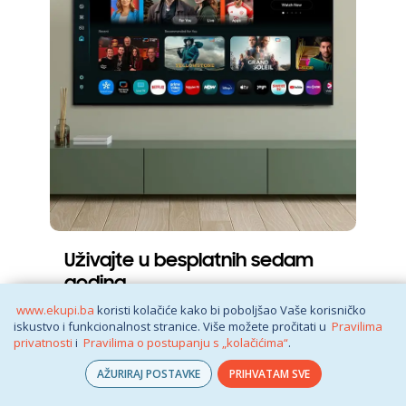
Uživajte u besplatnih sedam
godina
novih TV doživljaja
www.ekupi.ba
koristi kolačiće kako bi poboljšao Vaše korisničko
iskustvo i funkcionalnost stranice. Više možete pročitati u
Pravilima
privatnosti
i
Pravilima o postupanju s „kolačićima“
.
AŽURIRAJ POSTAVKE
PRIHVATAM SVE