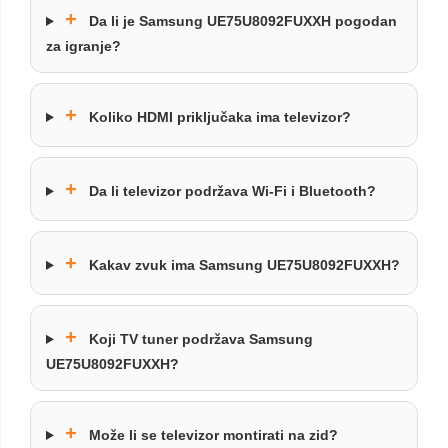
+
Da li je Samsung UE75U8092FUXXH pogodan
za igranje?
+
Koliko HDMI priključaka ima televizor?
+
Da li televizor podržava Wi-Fi i Bluetooth?
+
Kakav zvuk ima Samsung UE75U8092FUXXH?
+
Koji TV tuner podržava Samsung
UE75U8092FUXXH?
+
Može li se televizor montirati na zid?