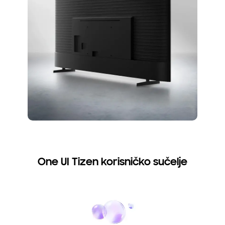
One UI Tizen korisničko sučelje