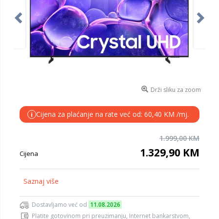
Drži sliku za zoom
Cijena za plaćanje na rate već od: 60,40 KM /mj.
i
1.999,00 KM
1.329,90 KM
Cijena
Saznaj više
Dostavljamo već od
11.08.2026
Platite gotovinom pri preuzimanju, Internet bankarstvom,