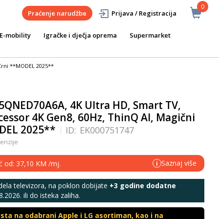
0
Praćenje narudžbe
Prijava / Registracija
E-mobility
Igračke i dječja oprema
Supermarket
 Crni **MODEL 2025**
55QNED70A6A, 4K Ultra HD, Smart TV,
cessor 4K Gen8, 60Hz, ThinQ AI, Magični
ODEL 2025**
ID:
EK000751747
enzije
Saznaj više
eć od: 37,10 KM /mj.
i
la televizora, na poklon dobijate
+3 godine dodatne
.2026. ili do isteka zaliha.
ta na odabrani Apple i LG asortiman, kao i na