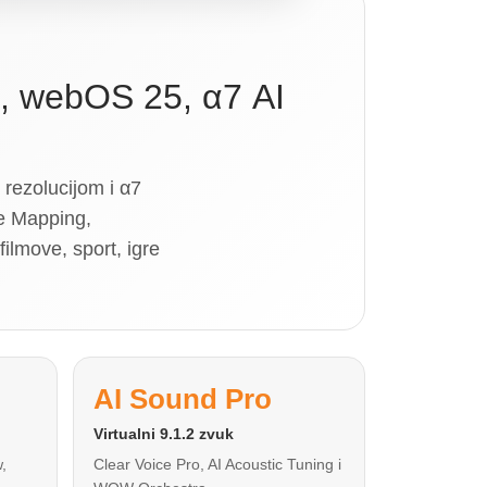
, webOS 25, α7 AI
ezolucijom i α7
e Mapping,
lmove, sport, igre
AI Sound Pro
Virtualni 9.1.2 zvuk
,
Clear Voice Pro, AI Acoustic Tuning i