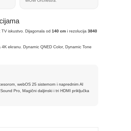
WOW Orchestra.
cijama
t TV iskustvo. Dijagonala od
140 cm
i rezolucija
3840
zu na 4K ekranu. Dynamic QNED Color, Dynamic Tone
ocesorom, webOS 25 sistemom i naprednim AI
d Pro, Magični daljinski i tri HDMI priključka