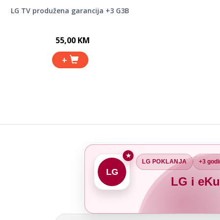
LG TV produžena garancija +3 G3B
55,00 KM
+
★
LG POKLANJA
+3 godi
LG
LG i eKu