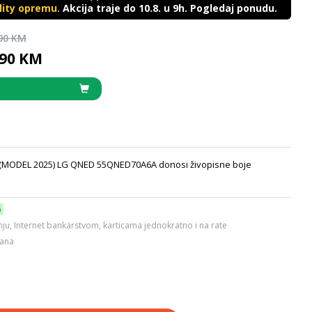
ility opremu.
Akcija traje do 10.8. u 9h. Pogledaj ponudu.
,90 KM
,90 KM
(MODEL 2025) LG QNED 55QNED70A6A donosi živopisne boje
6
ju, Internet bankarstvom, karticama jednokratno i na rate
dana