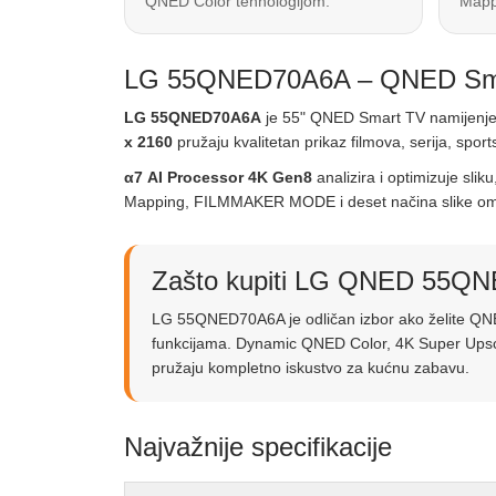
QNED Color tehnologijom.
Mappi
LG 55QNED70A6A – QNED Smart
LG 55QNED70A6A
je 55" QNED Smart TV namijenjen 
x 2160
pružaju kvalitetan prikaz filmova, serija, spor
α7 AI Processor 4K Gen8
analizira i optimizuje sl
Mapping, FILMMAKER MODE i deset načina slike omogu
Zašto kupiti LG QNED 55Q
LG 55QNED70A6A je odličan izbor ako želite QN
funkcijama. Dynamic QNED Color, 4K Super Upsca
pružaju kompletno iskustvo za kućnu zabavu.
Najvažnije specifikacije