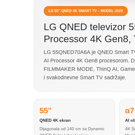
LG 55" QNED 4K SMART TV – MODEL 2025
LG QNED televizor 
Processor 4K Gen8, 
LG 55QNED70A6A je QNED Smart TV iz
AI Processor 4K Gen8 procesorom. D
FILMMAKER MODE, ThinQ AI, Game Opti
i svakodnevne Smart TV sadržaje.
55"
α7
QNED 4K ekran
AI o
Dijagonala od 140 cm sa Dynamic
4K S