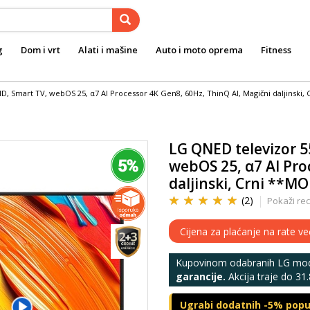
g
Dom i vrt
Alati i mašine
Auto i moto oprema
Fitness
, Smart TV, webOS 25, α7 AI Processor 4K Gen8, 60Hz, ThinQ AI, Magični daljinski,
LG QNED televizor 
webOS 25, α7 AI Pro
daljinski, Crni **M
(2)
Pokaži rec
Cijena za plaćanje na rate v
Kupovinom odabranih LG mode
garancije.
Akcija traje do 31.8
Ugrabi dodatnih -5% popus