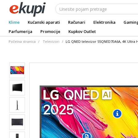
Klime
Kućanski aparati
Računari
Elektronika
Gamin
Parfumerija
Promocije
Kupkov Outlet
Početna stranica
Televizori
LG QNED televizor 55QNED70A6A, 4K Ultra HD