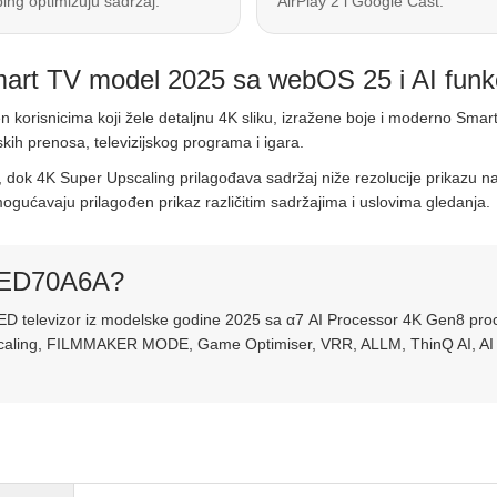
ng optimizuju sadržaj.
AirPlay 2 i Google Cast.
 TV model 2025 sa webOS 25 i AI funk
korisnicima koji žele detaljnu 4K sliku, izražene boje i moderno Smar
tskih prenosa, televizijskog programa i igara.
iku, dok 4K Super Upscaling prilagođava sadržaj niže rezolucije prika
ćavaju prilagođen prikaz različitim sadržajima i uslovima gledanja.
NED70A6A?
ED televizor iz modelske godine 2025 sa α7 AI Processor 4K Gen8 pr
ling, FILMMAKER MODE, Game Optimiser, VRR, ALLM, ThinQ AI, AI Soun