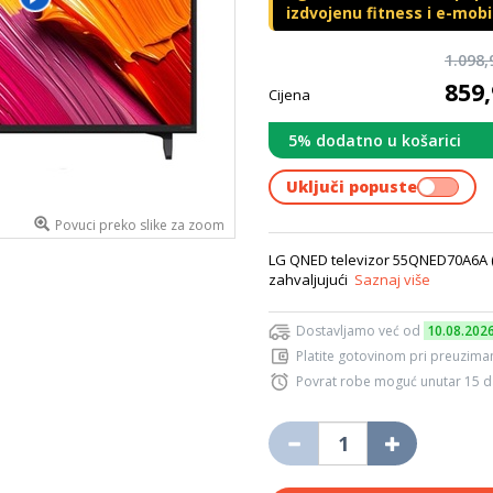
izdvojenu fitness i e-mob
1.098
859
Cijena
5% dodatno u košarici
Uključi popuste
Povuci preko slike za zoom
LG QNED televizor 55QNED70A6A 
zahvaljujući
Saznaj više
Dostavljamo već od
10.08.202
Platite gotovinom pri preuziman
Povrat robe moguć unutar 15 