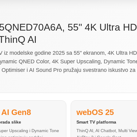
55QNED70A6A, 55" 4K Ultra HD
ThinQ AI
 modelske godine 2025 sa 55" ekranom, 4K Ultra HD r
ynamic QNED Color, 4K Super Upscaling, Dynamic Ton
miser i AI Sound Pro pružaju svestrano iskustvo za fi
 AI Gen8
webOS 25
brada slike
Smart TV platforma
uper Upscaling i Dynamic Tone
ThinQ AI, AI Chatbot, Multi View