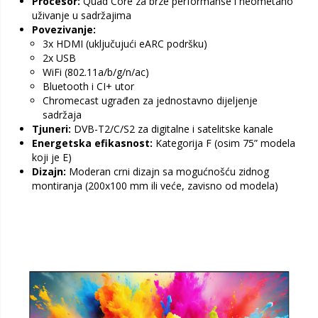
Procesor:
Quad Core za brze performanse i neometano
uživanje u sadržajima
Povezivanje:
3x HDMI (uključujući eARC podršku)
2x USB
WiFi (802.11a/b/g/n/ac)
Bluetooth i CI+ utor
Chromecast ugrađen za jednostavno dijeljenje
sadržaja
Tjuneri:
DVB-T2/C/S2 za digitalne i satelitske kanale
Energetska efikasnost:
Kategorija F (osim 75” modela
koji je E)
Dizajn:
Moderan crni dizajn sa mogućnošću zidnog
montiranja (200x100 mm ili veće, zavisno od modela)