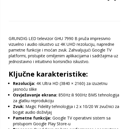
GRUNDIG LED televizor GHU 7990 B pruža impresivno
vizuelno i audio iskustvo uz 4K UHD rezoluciju, napredne
pametne funkcije i moćan zvuk. Zahvaljujući Google TV
platformi, pristupite omiljenim aplikacijama i sadržajima uz
jednostavno i intuitivno korisničko iskustvo.
Ključne karakteristike:
Rezolucija:
4K Ultra HD (3840 × 2160) za izuzetnu
jasnoću slike
Osvježavanje ekrana:
850Hz ili 900Hz BMS tehnologija
za glatku reprodukciju
Zvuk:
Magic Fidelity tehnologija i 2 x 10/20 W zvučnici za
bogat audio doživljaj
Pametne funkcije:
Google TV operativni sistem sa
pristupom Google Play Store-u