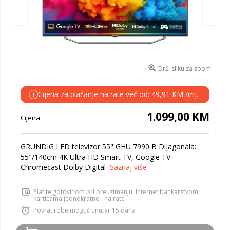
Drži sliku za zoom
Cijena za plaćanje na rate već od: 49,91 KM /mj.
i
1.099,00 KM
Cijena
GRUNDIG LED televizor 55" GHU 7990 B Dijagonala:
55"/140cm 4K Ultra HD Smart TV, Google TV
Chromecast Dolby Digital
Saznaj više
Platite gotovinom pri preuzimanju, Internet bankarstvom,
karticama jednokratno i na rate
Povrat robe moguć unutar 15 dana