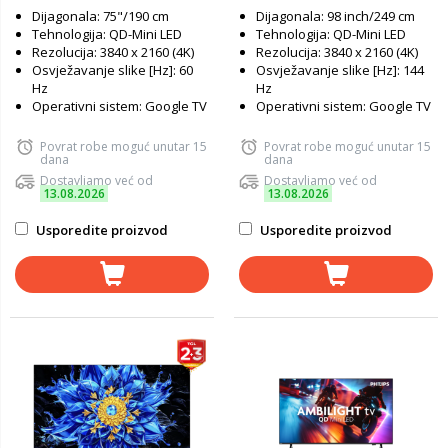
Dijagonala: 75"/190 cm
Dijagonala: 98 inch/249 cm
tanki dizajn
Tehnologija: QD-Mini LED
Tehnologija: QD-Mini LED
Rezolucija: 3840 x 2160 (4K)
Rezolucija: 3840 x 2160 (4K)
Osvježavanje slike [Hz]: 60
Osvježavanje slike [Hz]: 144
Hz
Hz
Operativni sistem: Google TV
Operativni sistem: Google TV
Povrat robe moguć unutar 15
Povrat robe moguć unutar 15
dana
dana
Dostavljamo već od
Dostavljamo već od
13.08.2026
13.08.2026
Usporedite proizvod
Usporedite proizvod