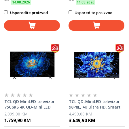
14.08.2026
11.08.2026
Usporedite proizvod
Usporedite proizvod
TCL QD MiniLED televizor
TCL QD-MiniLED televizor
75C6KS 4K QD-Mini LED
98P8L, 4K Ultra HD, Smart
televizor, 4K Ultra HD,
TV, Google TV, 144 Hz
2.099,00 KM
4.499,00 KM
Smart TV, Google TV, AiPQ
(288Hz FHD), ONKYO 2.1 Hi-
1.759,90 KM
3.649,90 KM
procesor, ONKYO 2.1 Hi-Fi
Fi sistem, AiPQ procesor,
sistem, HVA panel, Ultra
crni