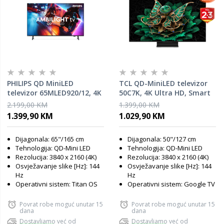
PHILIPS QD MiniLED
TCL QD-MiniLED televizor
televizor 65MLED920/12, 4K
50C7K, 4K Ultra HD, Smart
Ultra HD, Titan OS, Smart
TV, Google TV, 144 Hz VRR,
2.199,00 KM
1.399,00 KM
TV, Ambilight, 144 Hz VRR,
Audio od Bang & Olufsena,
1.399,90 KM
1.029,90 KM
P5 Perfect Picture Engine,
AiPQ Pro procesor, HDR
Crni
2600 nita, CrystGlow HVA
Dijagonala: 65"/165 cm
Dijagonala: 50"/127 cm
panel, Ultra tanki dizajn
Tehnologija: QD-Mini LED
Tehnologija: QD-Mini LED
Rezolucija: 3840 x 2160 (4K)
Rezolucija: 3840 x 2160 (4K)
Osvježavanje slike [Hz]: 144
Osvježavanje slike [Hz]: 144
Hz
Hz
Operativni sistem: Titan OS
Operativni sistem: Google TV
Povrat robe moguć unutar 15
Povrat robe moguć unutar 15
dana
dana
Dostavljamo već od
Dostavljamo već od