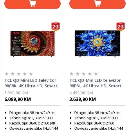
TCL QD Mini LED televizor
TCL QD-MiniLED televizor
98C8K, 4K Ultra HD, Smart,
98P8L, 4K Ultra HD, Smart
Google TV, 144 Hz VRR,
TV, Google TV, 144 Hz
6.999,00 KM
4.499,00 KM
ZeroBorder™, CrystGlow
(288Hz FHD), ONKYO 2.1 Hi-
6.099,90 KM
3.639,90 KM
WHVA panel, Audio od Bang
Fi sistem, AiPQ procesor,
& Olufsena, HDR 5000 nita,
crn
Dijagonala: 98 inch/249 cm
Dijagonala: 98 inch/249 cm
zatamnjenje do 3840 zona
Tehnologija: QD-Mini LED
Tehnologija: QD-Mini LED
Rezolucija: 3840 x 2160 (4K)
Rezolucija: 3840 x 2160
Osvježavanje slike [Hz]: 144
Osvježavanje slike [Hz]: 144