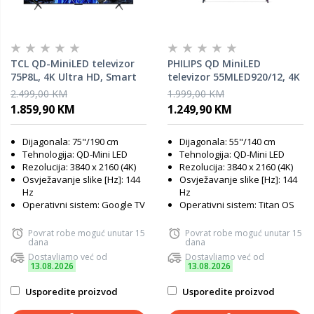
TCL QD-MiniLED televizor
PHILIPS QD MiniLED
75P8L, 4K Ultra HD, Smart
televizor 55MLED920/12, 4K
TV, Google TV, 144 Hz
Ultra HD, Titan OS, Smart
2.499,00 KM
1.999,00 KM
(288Hz FHD), ONKYO 2.1 Hi-
TV, Ambilight, 144 Hz VRR,
1.859,90 KM
1.249,90 KM
Fi sistem, AiPQ procesor,
P5 Perfect Picture Engine,
crni
Crni
Dijagonala: 75"/190 cm
Dijagonala: 55"/140 cm
Tehnologija: QD-Mini LED
Tehnologija: QD-Mini LED
Rezolucija: 3840 x 2160 (4K)
Rezolucija: 3840 x 2160 (4K)
Osvježavanje slike [Hz]: 144
Osvježavanje slike [Hz]: 144
Hz
Hz
Operativni sistem: Google TV
Operativni sistem: Titan OS
Povrat robe moguć unutar 15
Povrat robe moguć unutar 15
dana
dana
Dostavljamo već od
Dostavljamo već od
13.08.2026
13.08.2026
Usporedite proizvod
Usporedite proizvod