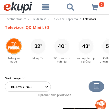
0
Početna stranica
Elektronika
Televizori i oprema
Televizori
Televizori QD-Mini LED
Izdvojeni
Manji TV
TV za sobu ili
Najpopularnija
Odli
modeli
kuhinju
veličina
dnevni
Sortiranje po:
8 pronađenih proizvoda