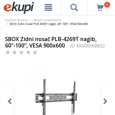
0
Početna stranica
Nosači za televizore
SBOX Zidni nosač PLB-4269T nagib, 60”-100”, VESA 900x600
SBOX Zidni nosač PLB-4269T nagib,
60”-100”, VESA 900x600
ID
EK000568832