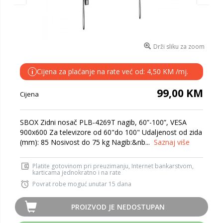
Drži sliku za zoom
Cijena za plaćanje na rate već od: 4,50 KM /mj.
i
99,00 KM
Cijena
SBOX Zidni nosač PLB-4269T nagib, 60”-100”, VESA
900x600 Za televizore od 60"do 100" Udaljenost od zida
(mm): 85 Nosivost do 75 kg Nagib:&nb...
Saznaj više
Platite gotovinom pri preuzimanju, Internet bankarstvom,
karticama jednokratno i na rate
Povrat robe moguć unutar 15 dana
PROIZVOD JE NEDOSTUPAN