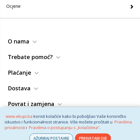
Ocjene
O nama
Trebate pomoć?
Plaćanje
Dostava
Povrat i zamjena
www.ekupi.ba
koristi kolačiće kako bi poboljšao Vaše korisničko
Opći uslovi
iskustvo i funkcionalnost stranice. Više možete pročitati u
Pravilima
privatnosti
i
Pravilima o postupanju s „kolačićima“
.
AŽURIRAJ POSTAVKE
PRIHVATAM SVE