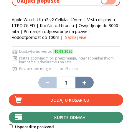
Uključi popuste
Apple Watch Ultra2 v2 Cellular 49mm | Vrsta display-a:
LTPO OLED | Kućište od titanija | Osvjetljenje do 3000
nita | Primanje i odgovaranje na pozive |
Vodootpornost do 100m |
Saznaj više
Dostavljamo već od
10.08.2026
Platite gotovinom pri preuzimanju, Internet bankarstvom,
karticama jednokratno i na rate
Povrat robe moguć unutar 15 dana
DODAJ U KOŠARICU
KUPITE ODMAH
Usporedite proizvod