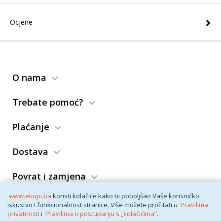
Ocjene
O nama
Trebate pomoć?
Plaćanje
Dostava
Povrat i zamjena
www.ekupi.ba
koristi kolačiće kako bi poboljšao Vaše korisničko
Opći uslovi
iskustvo i funkcionalnost stranice. Više možete pročitati u
Pravilima
privatnosti
i
Pravilima o postupanju s „kolačićima“
.