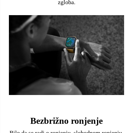
zgloba.
Bezbrižno ronjenje
Bilo da se radi o ronjenju, slobodnom ronjenju,