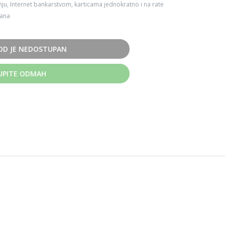
ju, Internet bankarstvom, karticama jednokratno i na rate
dana
OD JE NEDOSTUPAN
UPITE ODMAH