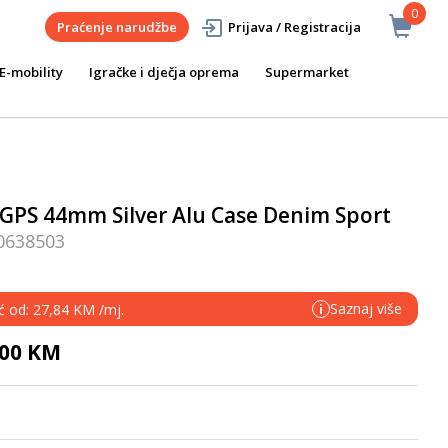
0
Praćenje narudžbe
Prijava / Registracija
E-mobility
Igračke i dječja oprema
Supermarket
 GPS 44mm Silver Alu Case Denim Sport
0638503
Saznaj više
eć od: 27,84 KM /mj.
i
,00 KM