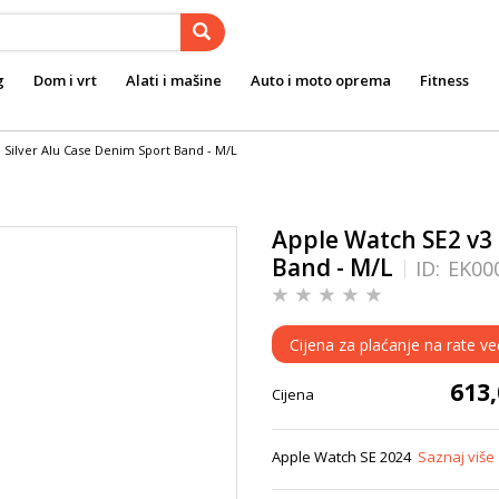
g
Dom i vrt
Alati i mašine
Auto i moto oprema
Fitness
Silver Alu Case Denim Sport Band - M/L
Apple Watch SE2 v3
Band - M/L
ID:
EK00
Cijena za plaćanje na rate v
613
Cijena
Apple Watch SE 2024
Saznaj više