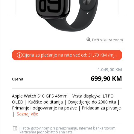
Drži sliku za zoom
Cijena za plaćanje na rate već od: 31,79 KM /mj.
i
1.049,00 KM
699,90 KM
Cijena
Apple Watch S10 GPS 46mm | Vrsta display-a: LTPO
OLED | Kućište od titanija | Osvjetljenje do 2000 nita |
Primanje i odgovaranje na pozive | Prikladan za plivanje
|
Saznaj više
Platite gotovinom pri preuzimanju, Internet bankarstvom,
karticama jednokratno i na rate