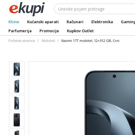
Klime
Kućanski aparati
Računari
Elektronika
Gamin
Parfumerija
Promocije
Kupkov Outlet
Početna stranica
Mobiteli
Xiaomi 17T mobitel, 12+512 GB, Crni