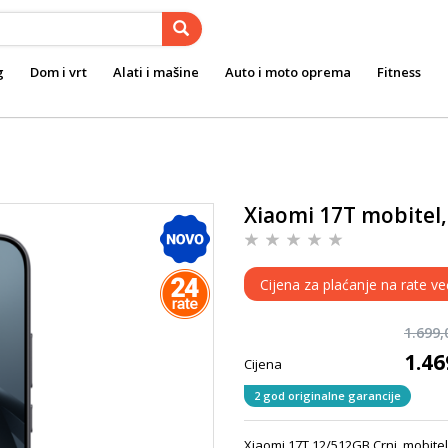
g
Dom i vrt
Alati i mašine
Auto i moto oprema
Fitness
Xiaomi 17T mobitel,
Cijena za plaćanje na rate v
1.699
1.4
Cijena
2 god originalne garancije
Xiaomi 17T 12/512GB Crni, mobite