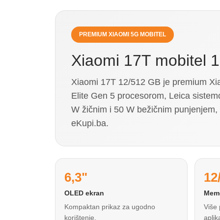
PREMIUM XIAOMI 5G MOBITEL
Xiaomi 17T mobitel 1
Xiaomi 17T 12/512 GB je premium Xi
Elite Gen 5 procesorom, Leica sist
W žičnim i 50 W bežičnim punjenjem,
eKupi.ba.
6,3"
12
OLED ekran
Memo
Kompaktan prikaz za ugodno
Više 
korištenje.
aplik