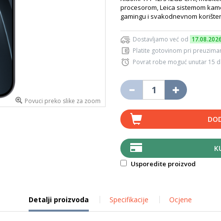
procesorom, Leica sistemom kamer
gamingu i svakodnevnom korište
Dostavljamo već od
17.08.202
Platite gotovinom pri preuziman
Povrat robe moguć unutar 15 
Povuci preko slike za zoom
DOD
K
Usporedite proizvod
Detalji proizvoda
Specifikacije
Ocjene