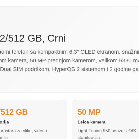
2/512 GB, Crni
aomi telefon sa kompaktnim 6,3" OLED ekranom, snaž
emom kamera, 50 MP prednjom kamerom, velikom 6330 mA
 Dual SIM podrškom, HyperOS 2 sistemom i 2 godine ga
/512 GB
50 MP
rija
Leica kamera
prostora za slike, video i
Light Fusion 950 senzor i OIS
acije.
stabilizacija.