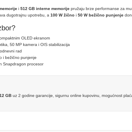
memorije
i
512 GB interne memorije
pružaju brze performanse za multit
a dugotrajnu upotrebu, a
100 W žično
i
50 W bežično punjenje
dono
zbor?
sa kompaktnim OLED ekranom
ptika, 50 MP kamera i OIS stabilizacija
akodnevni rad
no i bežično punjenje
žan Snapdragon procesor
512 GB
uz 2 godine garancije, sigurnu online kupovinu, mogućnost plaćan