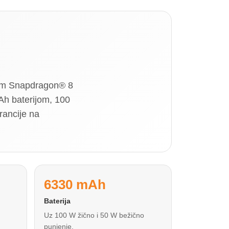
nim Snapdragon® 8
h baterijom, 100
rancije na
6330 mAh
Baterija
Uz 100 W žično i 50 W bežično
punjenje.