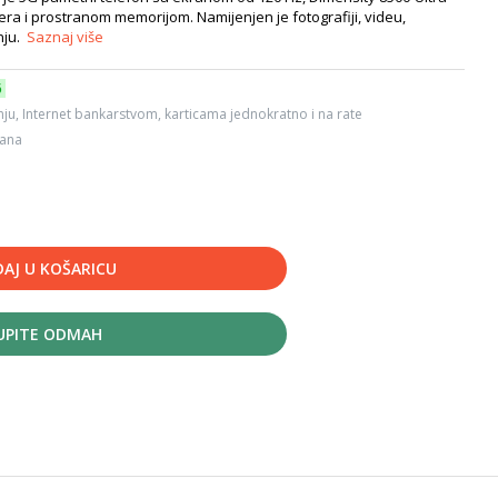
a i prostranom memorijom. Namijenjen je fotografiji, videu,
nju.
Saznaj više
6
ju, Internet bankarstvom, karticama jednokratno i na rate
dana
AJ U KOŠARICU
UPITE ODMAH