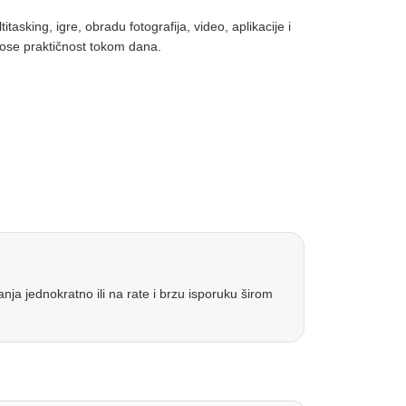
asking, igre, obradu fotografija, video, aplikacije i
se praktičnost tokom dana.
ja jednokratno ili na rate i brzu isporuku širom