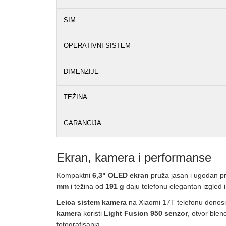
SIM
OPERATIVNI SISTEM
DIMENZIJE
TEŽINA
GARANCIJA
Ekran, kamera i performanse
Kompaktni
6,3" OLED ekran
pruža jasan i ugodan pri
mm
i težina od
191 g
daju telefonu elegantan izgled i
Leica sistem kamera
na Xiaomi 17T telefonu donosi f
kamera
koristi
Light Fusion 950 senzor
, otvor ble
fotografisanja.