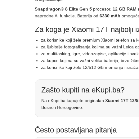
Snapdragon® 8 Elite Gen 5
procesor,
12 GB RAM 
napredne AI funkcije. Baterija od
6330 mAh
omogućav
Za koga je Xiaomi 17T najbolji i
za korisnike koji žele premium Xiaomi telefon 
za ljubitelje fotografisanja kojima su važni Leica o
za multitasking, igre, videozapise, aplikacije i sv
za kupce kojima su važni velika baterija, brzo žič
za korisnike koji žele 12/512 GB memoriju i sna
Zašto kupiti na eKupi.ba?
Na eKupi.ba kupujete originalan
Xiaomi 17T 12/
Bosne i Hercegovine.
Često postavljana pitanja