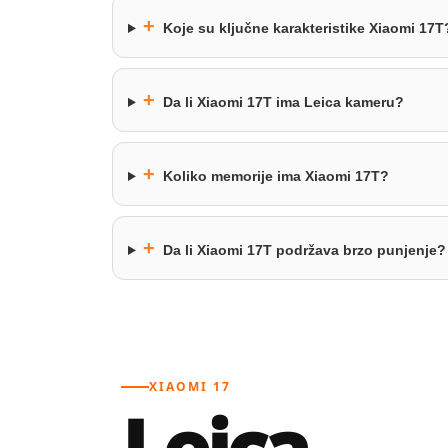
+
Koje su ključne karakteristike Xiaomi 17T
+
Da li Xiaomi 17T ima Leica kameru?
+
Koliko memorije ima Xiaomi 17T?
+
Da li Xiaomi 17T podržava brzo punjenje?
XIAOMI 17