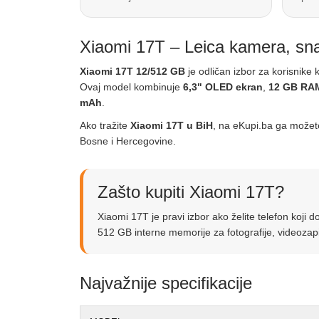
Xiaomi 17T – Leica kamera, sna
Xiaomi 17T 12/512 GB
je odličan izbor za korisnik
Ovaj model kombinuje
6,3" OLED ekran
,
12 GB RA
mAh
.
Ako tražite
Xiaomi 17T u BiH
, na eKupi.ba ga možet
Bosne i Hercegovine.
Zašto kupiti Xiaomi 17T?
Xiaomi 17T je pravi izbor ako želite telefon koji
512 GB interne memorije za fotografije, videozapi
Najvažnije specifikacije