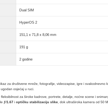
Dual SIM
HyperOS 2
151,1 x 71,8 x 8,06 mm
191 g
2 godine
kaz za društvene mreže, fotografije, videozapise, igre i svakodnevno kor
 ugodan osjećaj u ruci.
leksibilnost za široke kadrove, portrete, detalje, noćne scene i snimanj
nde
ƒ/1.67
i
optičku stabilizaciju slike
, dok ultraširoka kamera od 50 