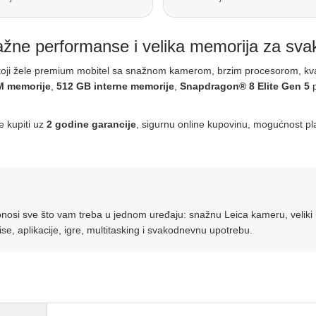
žne performanse i velika memorija za sva
e koji žele premium mobitel sa snažnom kamerom, brzim procesorom, kv
M memorije
,
512 GB interne memorije
,
Snapdragon® 8 Elite Gen 5
p
e kupiti uz
2 godine garancije
, sigurnu online kupovinu, mogućnost pla
 donosi sve što vam treba u jednom uređaju: snažnu Leica kameru, veliki 
se, aplikacije, igre, multitasking i svakodnevnu upotrebu.