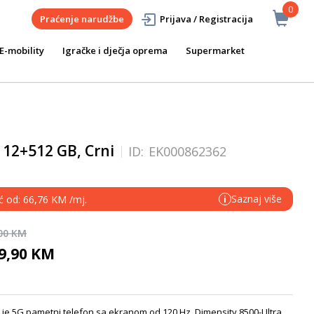
0
Praćenje narudžbe
Prijava / Registracija
E-mobility
Igračke i dječja oprema
Supermarket
 12+512 GB, Crni
ID:
EK000862362
Saznaj više
eć od: 66,76 KM /mj.
i
,00 KM
69,90 KM
l je 5G pametni telefon sa ekranom od 120 Hz, Dimensity 8500-Ultra