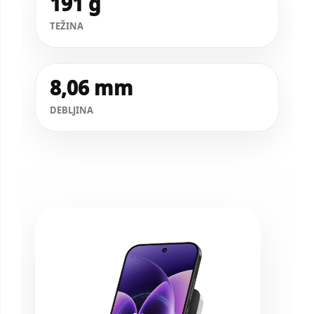
191 g
TEŽINA
8,06 mm
DEBLJINA