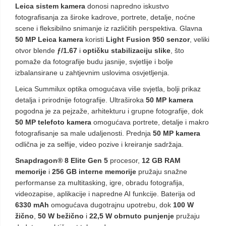
Leica sistem kamera
donosi napredno iskustvo
fotografisanja za široke kadrove, portrete, detalje, noćne
scene i fleksibilno snimanje iz različitih perspektiva. Glavna
50 MP Leica kamera
koristi
Light Fusion 950 senzor
, veliki
otvor blende
ƒ/1.67
i
optičku stabilizaciju slike
, što
pomaže da fotografije budu jasnije, svjetlije i bolje
izbalansirane u zahtjevnim uslovima osvjetljenja.
Leica Summilux optika omogućava više svjetla, bolji prikaz
detalja i prirodnije fotografije. Ultraširoka
50 MP kamera
pogodna je za pejzaže, arhitekturu i grupne fotografije, dok
50 MP telefoto kamera
omogućava portrete, detalje i makro
fotografisanje sa male udaljenosti. Prednja
50 MP kamera
odlična je za selfije, video pozive i kreiranje sadržaja.
Snapdragon® 8 Elite Gen 5
procesor,
12 GB RAM
memorije
i
256 GB interne memorije
pružaju snažne
performanse za multitasking, igre, obradu fotografija,
videozapise, aplikacije i napredne AI funkcije. Baterija od
6330 mAh
omogućava dugotrajnu upotrebu, dok
100 W
žično
,
50 W bežično
i
22,5 W obrnuto punjenje
pružaju