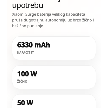
upotrebu
Xiaomi Surge baterija velikog kapaciteta
pruža dugotrajnu autonomiju uz brzo žično i
bežično punjenje.
6330 mAh
KAPACITET
100 W
ŽIČNO
50 W