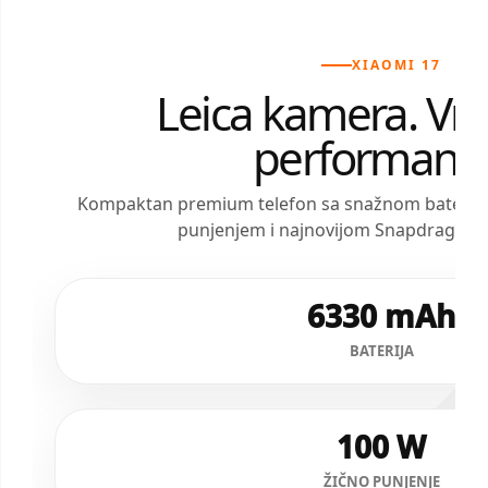
XIAOMI 17
Leica kamera. Vr
performans
Kompaktan premium telefon sa snažnom baterijo
punjenjem i najnovijom Snapdragon 
6330 mAh
BATERIJA
100 W
ŽIČNO PUNJENJE