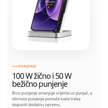
PUNJENJE
100 W žično i 50 W
bežično punjenje
Brzo punjenje smanjuje vrijeme uz punjač, a
obrnuto punjenje pomaže kada treba
dopuniti dodatnu opremu.