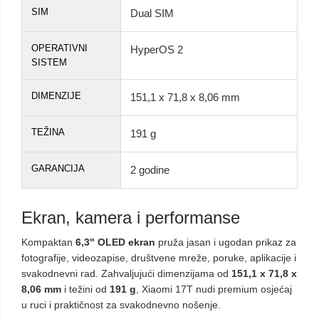
SIM
Dual SIM
OPERATIVNI
HyperOS 2
SISTEM
DIMENZIJE
151,1 x 71,8 x 8,06 mm
TEŽINA
191 g
GARANCIJA
2 godine
Ekran, kamera i performanse
Kompaktan
6,3" OLED ekran
pruža jasan i ugodan prikaz za
fotografije, videozapise, društvene mreže, poruke, aplikacije i
svakodnevni rad. Zahvaljujući dimenzijama od
151,1 x 71,8 x
8,06 mm
i težini od
191 g
, Xiaomi 17T nudi premium osjećaj
u ruci i praktičnost za svakodnevno nošenje.