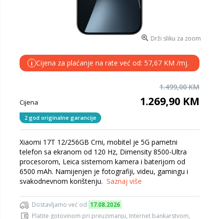
Drži sliku za zoom
Cijena za plaćanje na rate već od: 57,67 KM /mj.
i
1.499,00 KM
1.269,90 KM
Cijena
2 god originalne garancije
Xiaomi 17T 12/256GB Crni, mobitel je 5G pametni
telefon sa ekranom od 120 Hz, Dimensity 8500-Ultra
procesorom, Leica sistemom kamera i baterijom od
6500 mAh. Namijenjen je fotografiji, videu, gamingu i
svakodnevnom korištenju.
Saznaj više
Dostavljamo već od
17.08.2026
Platite gotovinom pri preuzimanju, Internet bankarstvom,