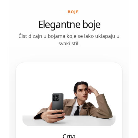
BOJE
Elegantne boje
Čist dizajn u bojama koje se lako uklapaju u
svaki stil.
Crna