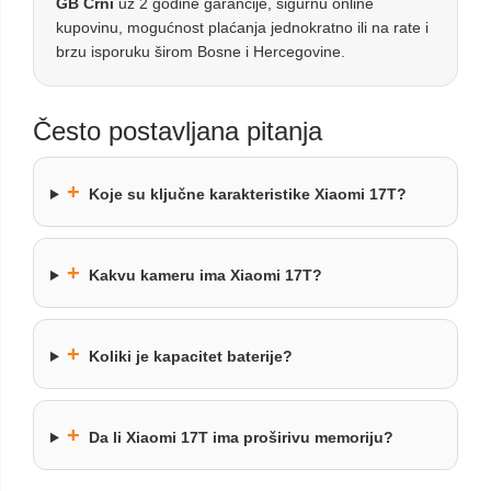
GB Crni
uz 2 godine garancije, sigurnu online
kupovinu, mogućnost plaćanja jednokratno ili na rate i
brzu isporuku širom Bosne i Hercegovine.
Često postavljana pitanja
+
Koje su ključne karakteristike Xiaomi 17T?
+
Kakvu kameru ima Xiaomi 17T?
+
Koliki je kapacitet baterije?
+
Da li Xiaomi 17T ima proširivu memoriju?