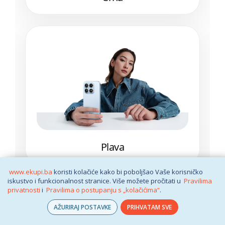
Plava
www.ekupi.ba
koristi kolačiće kako bi poboljšao Vaše korisničko
iskustvo i funkcionalnost stranice. Više možete pročitati u
Pravilima
privatnosti
i
Pravilima o postupanju s „kolačićima“
.
AŽURIRAJ POSTAVKE
PRIHVATAM SVE