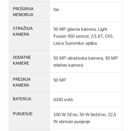
PROŠIRIVA
Ne
MEMORIJA
STRAŽNJA
50 MP glavna kamera, Light
KAMERA
Fusion 950 senzor, ƒ/1.67, OIS,
Leica Summilux optika
DODATNE
50 MP ultraširoka kamera, 50 MP
KAMERE
telefoto kamera
PREDNJA
50 MP
KAMERA
BATERIJA
6330 mAh
PUNJENJE
100 W žično, 50 W bežično, 22,5
W obrnuto punjenje