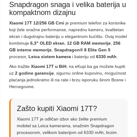
Snapdragon snaga i velika baterija u
kompaktnom dizajnu
Xiaomi 17T 12/256 GB Crni
je premium telefon za korisnike
koji žele snažne performanse, naprednu kameru, kvalitetan
ekran i dugotrajnu bateriju u elegantnom kućištu. Ovaj model
kombinuje
6,3" OLED ekran
,
12 GB RAM memorije
,
256
GB interne memorije
,
Snapdragon® 8 Elite Gen 5
procesor,
Leica sistem kamera
i bateriju od
6330 mAh
.
Ako tražite
Xiaomi 17T u BiH
, na eKupi.ba ga možete kupiti
uz
2 godine garancije
, sigurnu online kupovinu, mogućnost
plaćanja jednokratno ili na rate i brzu isporuku širom Bosne i
Hercegovine.
Zašto kupiti Xiaomi 17T?
Xiaomi 17T je odličan izbor ako želite premium
mobitel sa Leica kamerama, snažnim Snapdragon
procesorom, velikom baterijom od 6330 mAh, brzim