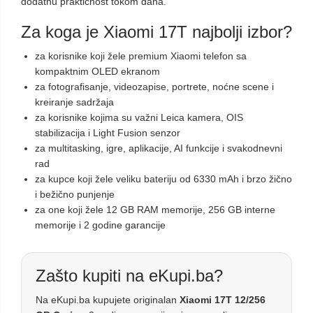
dodatnu praktičnost tokom dana.
Za koga je Xiaomi 17T najbolji izbor?
za korisnike koji žele premium Xiaomi telefon sa
kompaktnim OLED ekranom
za fotografisanje, videozapise, portrete, noćne scene i
kreiranje sadržaja
za korisnike kojima su važni Leica kamera, OIS
stabilizacija i Light Fusion senzor
za multitasking, igre, aplikacije, AI funkcije i svakodnevni
rad
za kupce koji žele veliku bateriju od 6330 mAh i brzo žično
i bežično punjenje
za one koji žele 12 GB RAM memorije, 256 GB interne
memorije i 2 godine garancije
Zašto kupiti na eKupi.ba?
Na eKupi.ba kupujete originalan
Xiaomi 17T 12/256