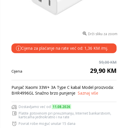
Drži sliku za zoom
Cijena za plaćanje na rate već od: 1,36 KM /mj.
i
59,00 KM
29,90 KM
Cijena
Punjač Xiaomi 33W+ 3A Type C kabal Model proizvoda:
BHR4996GL Snažno brzo punjenje
Saznaj više
Dostavljamo već od
11.08.2026
Platite gotovinom pri preuzimanju, Internet bankarstvom,
karticama jednokratno i na rate
Povrat robe moguć unutar 15 dana