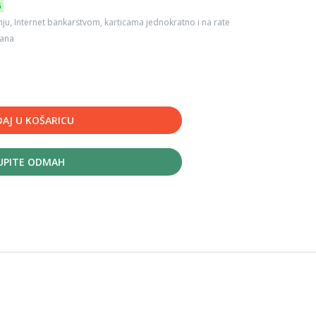
6
ju, Internet bankarstvom, karticama jednokratno i na rate
dana
AJ U KOŠARICU
UPITE ODMAH