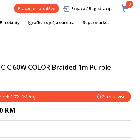
0
Praćenje narudžbe
Prijava / Registracija
E-mobility
Igračke i dječja oprema
Supermarket
 C-C 60W COLOR Braided 1m Purple
Saznaj više
ć od: 0,72 KM /mj.
i
90 KM