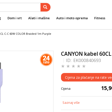
g
Dom i vrt
Alati i mašine
Auto i moto oprema
Fitness
CL C-C 60W COLOR Braided 1m Purple
CANYON kabel 60CL
ID:
EK000840693
Cijena za plaćanje na rate ve
15,
Cijena
Saznaj više