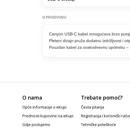
O PROIZVODU
Canyon USB-C kabel omogućava brzo punjenje
Pleteni dizajn pruža dodatnu izdržljivost i o
Pouzdan kabel za svakodnevnu upotrebu – z
O nama
Trebate pomoć?
Opće informacije o eKupi
Česta pitanja
Prednosti kupovine na eKupi
Registracija i korisnički raču
Gdje poslujemo
Tehničke poteškoće