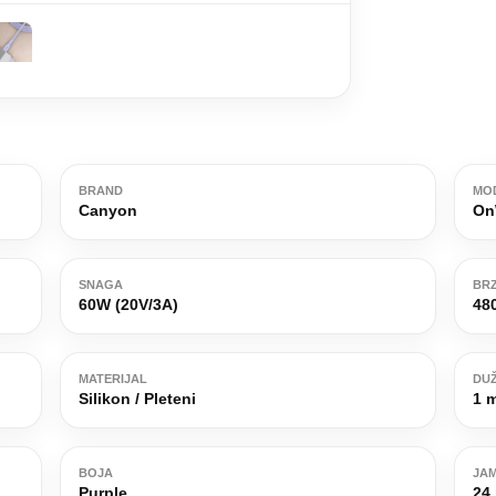
BRAND
MO
Canyon
On
SNAGA
BRZ
60W (20V/3A)
48
MATERIJAL
DUŽ
Silikon / Pleteni
1 
BOJA
JA
Purple
24