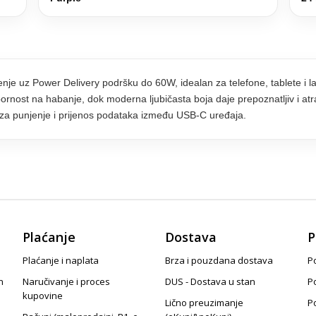
 uz Power Delivery podršku do 60W, idealan za telefone, tablete i la
tpornost na habanje, dok moderna ljubičasta boja daje prepoznatljiv i atr
a punjenje i prijenos podataka između USB-C uređaja.
Plaćanje
Dostava
P
Plaćanje i naplata
Brza i pouzdana dostava
Po
n
Naručivanje i proces
DUS - Dostava u stan
P
kupovine
Lično preuzimanje
P