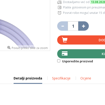
Dostavljamo već od
13.08.202
Platite gotovinom pri preuziman
Povrat robe moguć unutar 15 
DOD
Povuci preko slike za zoom
K
Usporedite proizvod
Detalji proizvoda
Specifikacije
Ocjene