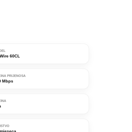
DEL
Wire 60CL
INA PRIJENOSA
0 Mbps
INA
m
MSTVO
 mjeseca