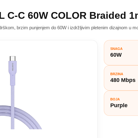
L C-C 60W COLOR Braided 1
škom, brzim punjenjem do 60W i izdržljivim pletenim dizajnom u mode
SNAGA
60W
BRZINA
480 Mbps
BOJA
Purple