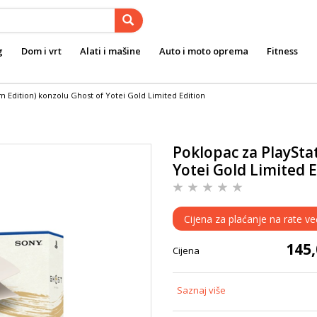
g
Dom i vrt
Alati i mašine
Auto i moto oprema
Fitness
im Edition) konzolu Ghost of Yotei Gold Limited Edition
Poklopac za PlayStat
Yotei Gold Limited E
Cijena za plaćanje na rate ve
145
Cijena
Saznaj više