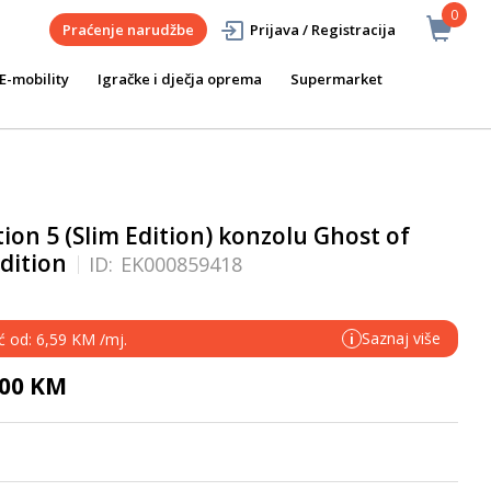
0
Praćenje narudžbe
Prijava / Registracija
E-mobility
Igračke i dječja oprema
Supermarket
ion 5 (Slim Edition) konzolu Ghost of
dition
ID:
EK000859418
Saznaj više
ć od: 6,59 KM /mj.
i
,00 KM