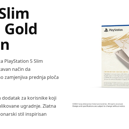
 Slim
i Gold
on
a PlayStation 5 Slim
tavan način da
ao zamjenjiva prednja ploča
n dodatak za korisnike koji
plikovane ugradnje. Zlatna
onarski stil inspirisan