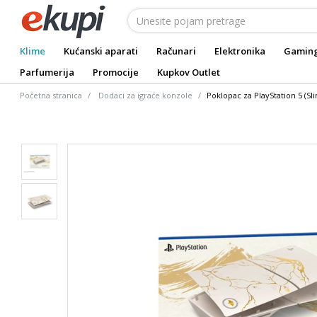
Klime
Kućanski aparati
Računari
Elektronika
Gamin
Parfumerija
Promocije
Kupkov Outlet
Početna stranica
Dodaci za igraće konzole
Poklopac za PlayStation 5 (Sl