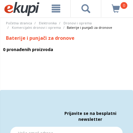
0
Početna stranica
Elektronika
Dronovi i oprema
Komercijalni dronovi i oprema
Baterije i punjači za dronove
Baterije i punjači za dronove
0 pronađenih proizvoda
Prijavite se na besplatni
newsletter