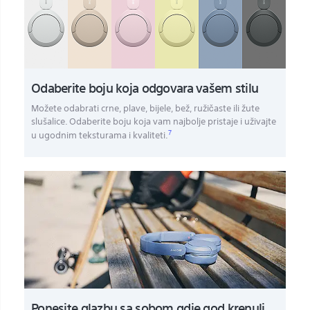
Odaberite boju koja odgovara vašem stilu
Možete odabrati crne, plave, bijele, bež, ružičaste ili žute
slušalice. Odaberite boju koja vam najbolje pristaje i uživajte
7
u ugodnim teksturama i kvaliteti.
Ponesite glazbu sa sobom gdje god krenuli