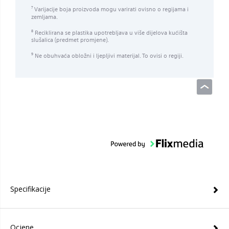
Varijacije boja proizvoda mogu varirati ovisno o regijama i
7
zemljama.
Reciklirana se plastika upotrebljava u više dijelova kućišta
8
slušalica (predmet promjene).
Ne obuhvaća obložni i ljepljivi materijal. To ovisi o regiji.
9
Specifikacije
Ocjene