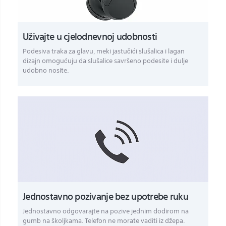
Uživajte u cjelodnevnoj udobnosti
Podesiva traka za glavu, meki jastučići slušalica i lagan
dizajn omogućuju da slušalice savršeno podesite i dulje
udobno nosite.
Jednostavno pozivanje bez upotrebe ruku
Jednostavno odgovarajte na pozive jednim dodirom na
gumb na školjkama. Telefon ne morate vaditi iz džepa.