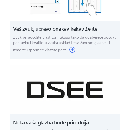
Vaš zvuk, upravo onakav kakav želite
Zvuk prilagodite vlastitom ukusu tako da odaberete gotovu
postavku i kvalitetu zvuka uskladite sa žanrom glazbe. Ili
izradite i spremite vlastite post...
Neka vaša glazba bude prirodnija