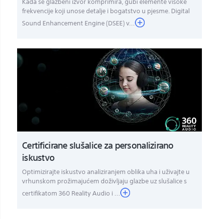
Kada se glazbeni izvor komprimira, gubi elemente visoke
frekvencije koji unose detalje i bogatstvo u pjesme. Digital
Sound Enhancement Engine (DSEE) v...
Certificirane slušalice za personalizirano
iskustvo
Optimizirajte iskustvo analiziranjem oblika uha i uživajte u
vrhunskom prožimajućem doživljaju glazbe uz slušalice s
certifikatom 360 Reality Audio i ...