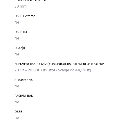
POGONSKA JEDINICA
30 mm
DSEE Extreme
Ne
DSEE HX
Ne
ULAZ(I)
Ne
FREKVENCIJSKI ODZIV (KOMUNIKACIJA PUTEM BLUETOOTHA®)
20 Hz – 20.000 Hz (uzorkovanje od 44,1 kHz)
S-Master HX
Ne
PASIVNI RAD
Ne
DSEE
Da