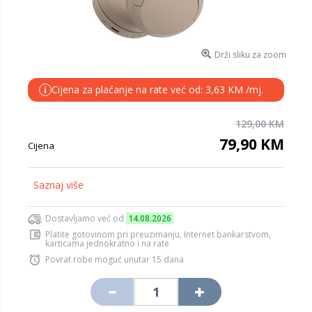
Drži sliku za zoom
Cijena za plaćanje na rate već od: 3,63 KM /mj.
i
129,00 KM
79,90 KM
Cijena
Saznaj više
Dostavljamo već od
14.08.2026
Platite gotovinom pri preuzimanju, Internet bankarstvom,
karticama jednokratno i na rate
Povrat robe moguć unutar 15 dana