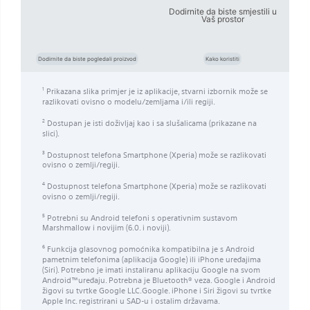
Dodirnite da biste smjestili u
Vaš prostor
Dodirnite da biste pogledali proizvod
Kako koristiti
Prikazana slika primjer je iz aplikacije, stvarni izbornik može se
1
razlikovati ovisno o modelu/zemljama i/ili regiji.
Dostupan je isti doživljaj kao i sa slušalicama (prikazane na
2
slici).
Dostupnost telefona Smartphone (Xperia) može se razlikovati
3
ovisno o zemlji/regiji.
Dostupnost telefona Smartphone (Xperia) može se razlikovati
4
ovisno o zemlji/regiji.
Potrebni su Android telefoni s operativnim sustavom
5
Marshmallow i novijim (6.0. i noviji).
Funkcija glasovnog pomoćnika kompatibilna je s Android
6
pametnim telefonima (aplikacija Google) ili iPhone uređajima
(Siri). Potrebno je imati instaliranu aplikaciju Google na svom
Android™​uređaju. Potrebna je Bluetooth® veza. Google i Android
žigovi su tvrtke Google LLC.Google. iPhone i Siri žigovi su tvrtke
Apple Inc. registrirani u SAD-u i ostalim državama.