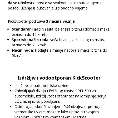
da se učinkovito nosite sa svakodnevnim putovanjem na
posao, učenje ili putovanje u slobodno vrijeme.
KickScooter podržava
3 načina vožnje
:
Standardni način rada
: balansira brzinu i domet s maks.
brzinom do 15 km/h.
S
portski način rada
: veća brzina, veća snaga s maks.
brzinom do 20 km/h.
Način hoda
: Hodajte s manje napora s maks. brzina do
5km/h.
Izdržljiv i vodootporan KickScooter
Izdržljivost automobilske razine
Zahvaljujući dizajnu čeličnog okvira SPFH590 za
automobile, izdržljivost i otpornost na lomljenje serije
E2 značajno su poboljšani.
Osim toga, iskorištavanjem IPX4 dizajna otpornog na
vremenske uvjete, možete lako upravljati svojom
vožnjom u različitim vremenskim uvjetima.