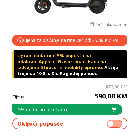
Drži sliku za zoom
Cijena za plaćanje na rate već od: 25,46 KM /mj.
i
Ugrabi dodatnih -5% popusta na
odabrani Apple i LG asortiman, kao i na
izdvojenu fitness i e-mobility opremu.
Akcija
traje do 10.8. u 9h. Pogledaj ponudu.
872,00 KM
590,00 KM
Cijena
5% dodatno u košarici
Uključi popuste