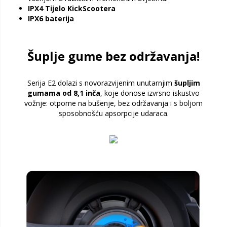
IPX4 Tijelo KickScootera
IPX6 baterija
Šuplje gume bez održavanja!
Serija E2 dolazi s novorazvijenim unutarnjim
šupljim
gumama od 8,1 inča
, koje donose izvrsno iskustvo
vožnje: otporne na bušenje, bez održavanja i s boljom
sposobnošću apsorpcije udaraca.