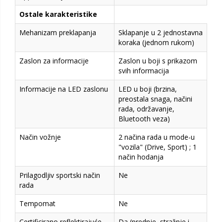
Ostale karakteristike
Mehanizam preklapanja
Sklapanje u 2 jednostavna
koraka (jednom rukom)
Zaslon za informacije
Zaslon u boji s prikazom
svih informacija
Informacije na LED zaslonu
LED u boji (brzina,
preostala snaga, načini
rada, održavanje,
Bluetooth veza)
Način vožnje
2 načina rada u mode-u
"vozila" (Drive, Sport) ; 1
način hodanja
Prilagodljiv sportski način
Ne
rada
Tempomat
Ne
Certificirano reflektirajuće
Da (prednje, stražnje i