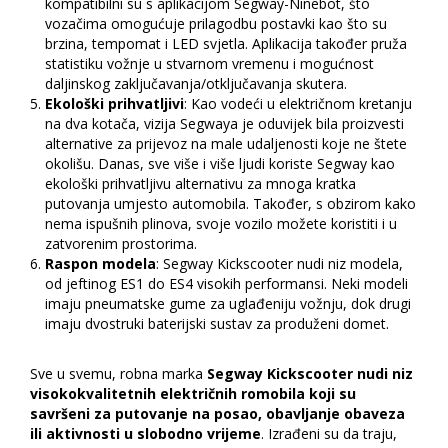
kompatibilni su s aplikacijom Segway-Ninebot, što
vozačima omogućuje prilagodbu postavki kao što su
brzina, tempomat i LED svjetla. Aplikacija također pruža
statistiku vožnje u stvarnom vremenu i mogućnost
daljinskog zaključavanja/otključavanja skutera.
Ekološki prihvatljivi
: Kao vodeći u električnom kretanju
na dva kotača, vizija Segwaya je oduvijek bila proizvesti
alternative za prijevoz na male udaljenosti koje ne štete
okolišu. Danas, sve više i više ljudi koriste Segway kao
ekološki prihvatljivu alternativu za mnoga kratka
putovanja umjesto automobila. Također, s obzirom kako
nema ispušnih plinova, svoje vozilo možete koristiti i u
zatvorenim prostorima.
Raspon modela
: Segway Kickscooter nudi niz modela,
od jeftinog ES1 do ES4 visokih performansi. Neki modeli
imaju pneumatske gume za uglađeniju vožnju, dok drugi
imaju dvostruki baterijski sustav za produženi domet.
Sve u svemu, robna marka
Segway Kickscooter nudi niz
visokokvalitetnih električnih romobila koji su
savršeni za putovanje na posao, obavljanje obaveza
ili aktivnosti u slobodno vrijeme
. Izrađeni su da traju,