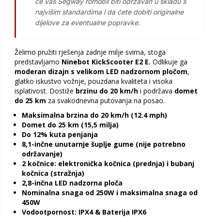
će vaš Segway romobil biti održavan u skladu s
najvišim standardima i da ćete dobiti originalne
dijelove za eventualne popravke.
Želimo pružiti rješenja zadnje milje svima, stoga
predstavljamo
Ninebot KickScooter E2 E.
Odlikuje ga
moderan dizajn s velikom LED nadzornom pločom
,
glatko iskustvo vožnje, pouzdana kvaliteta i visoka
isplativost. Dostiže
brzinu do 20 km/h
i podržava
domet
do 25 km
za svakodnevna putovanja na posao.
Maksimalna brzina do 20 km/h (12.4 mph)
Domet do 25 km (15,5 milja)
Do 12% kuta penjanja
8,1-inčne unutarnje šuplje gume (nije potrebno
održavanje)
2 kočnice: elektronička kočnica (prednja) i bubanj
kočnica (stražnja)
2,8-inčna LED nadzorna ploča
Nominalna snaga od 250W i maksimalna snaga od
450W
Vodootpornost: IPX4 & Baterija IPX6