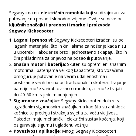
Segway ima niz
električnih romobila
koji su dizajnirani za
putovanje na posao i slobodno vrijeme. Ovdje su neke od
ključnih značajki i prednosti marke i proizvoda
Segway Kickscooter
:
Lagani i prenosivi
: Segway Kickscooteri izrađeni su od
laganih materijala, što ih čini lakima za nošenje kada nisu
u upotrebi. Također se brzo i jednostavno sklapaju, što ih
čini prikladnima za prijevoz na posao ili putovanje.
Snažan motor i baterija
: Skuteri su opremljeni snažnim
motorima i baterijama velikog kapaciteta, što vozačima
omogućuje putovanje na većim udaljenostima i
postizanje većih brzina od tradicionalnih skutera. Trajanje
baterije može varirati ovisno o modelu, ali može trajati
do 40-50 km s jednim punjenjem.
Sigurnosne značajke
: Segway Kickscooteri dolaze s
ugrađenim sigurnosnim značajkama kao što su anti-lock
kočnice te prednja i stražnja svjetla za veću vidljivost.
Također imaju mehanički i električni sustav kočenja, koji
osiguravaju sigurnu i uglađenu vožnju.
Povezivost aplikacije
: Mnogi Segway Kickscooteri