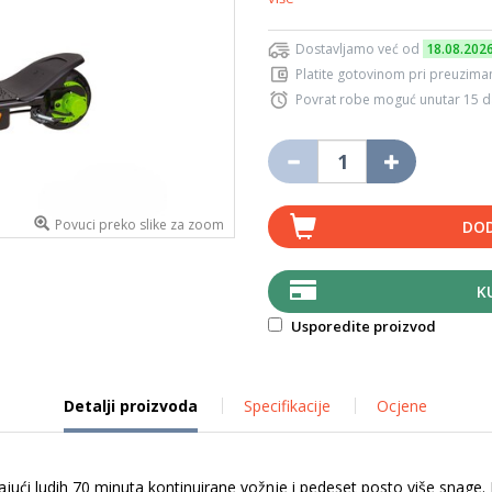
Dostavljamo već od
18.08.202
Platite gotovinom pri preuziman
Povrat robe moguć unutar 15 
Povuci preko slike za zoom
DOD
K
Usporedite proizvod
Detalji proizvoda
Specifikacije
Ocjene
jući ludih 70 minuta kontinuirane vožnje i pedeset posto više snage. 