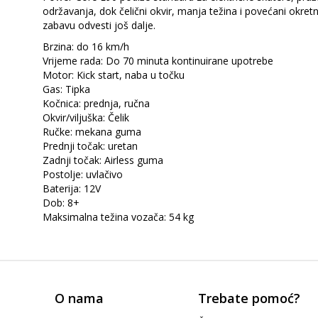
održavanja, dok čelični okvir, manja težina i povećani okre
zabavu odvesti još dalje.
Brzina: do 16 km/h
Vrijeme rada: Do 70 minuta kontinuirane upotrebe
Motor: Kick start, naba u točku
Gas: Tipka
Kočnica: prednja, ručna
Okvir/viljuška: Čelik
Ručke: mekana guma
Prednji točak: uretan
Zadnji točak: Airless guma
Postolje: uvlačivo
Baterija: 12V
Dob: 8+
Maksimalna težina vozača: 54 kg
O nama
Trebate pomoć?