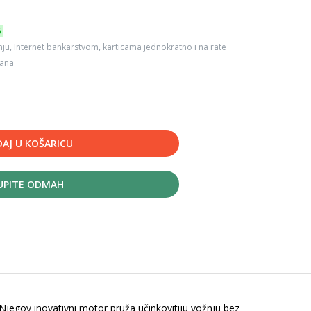
6
ju, Internet bankarstvom, karticama jednokratno i na rate
dana
AJ U KOŠARICU
UPITE ODMAH
Njegov inovativni motor pruža učinkovitiju vožnju bez