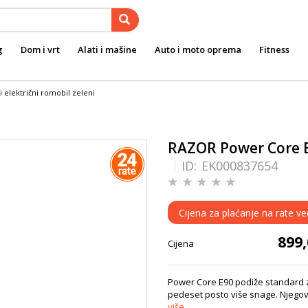
g
Dom i vrt
Alati i mašine
Auto i moto oprema
Fitness
 električni romobil zeleni
RAZOR Power Core E90
ID:
EK000837654
Cijena za plaćanje na rate v
899
Cijena
Power Core E90 podiže standard za
pedeset posto više snage. Njegov 
više