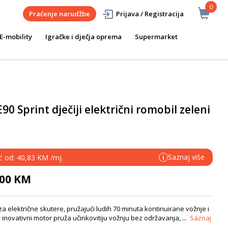
0
Praćenje narudžbe
Prijava / Registracija
E-mobility
Igračke i dječja oprema
Supermarket
 Sprint dječiji električni romobil zeleni
Saznaj više
eć od: 40,83 KM /mj.
i
,00 KM
 električne skutere, pružajući ludih 70 minuta kontinuirane vožnje i
inovativni motor pruža učinkovitiju vožnju bez održavanja, ...
Saznaj