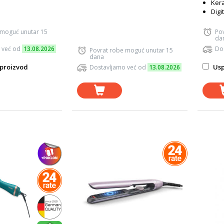
Ker
Digi
 moguć unutar 15
Po
da
 već od
13.08.2026
Do
Povrat robe moguć unutar 15
dana
proizvod
Usp
Dostavljamo već od
13.08.2026