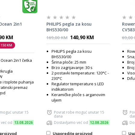
Ocean 2in1
PHILIPS pegla za kosu
Rowen
BHS530/00
CV583
,90 KM
140,90 KM
169,00 KM
69,00
 150 KM
PHILIPS pegla za kosu
Row
BHS530/00
Sna
 Ocean 2in1 četka
Širina ploče: 25 mm
Broj
Brzo zagrijavanje: 30 s
Broj
Okrugla
2 postavki temperature: 120°C -
Viso
 W
230°C
Difu
e i toplote puhanja
Regulator temperature s LED
ratinski premaz
indikatorom
god
Keramičke ploče s arganovim
uljem
 moguć unutar 15
Povrat robe moguć unutar 15
Po
dana
da
 već od
13.08.2026
Dostavljamo već od
12.08.2026
Do
proizvod
Usporedite proizvod
Usp