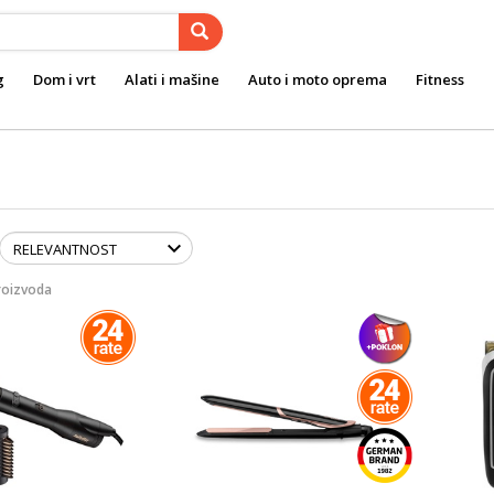
g
Dom i vrt
Alati i mašine
Auto i moto oprema
Fitness
roizvoda