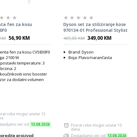
ta fen za kosu
Dyson set za stiliziranje kose
0F0
970134-01 Professional Stylist
56,90 KM
349,00 KM
 KM
409,00 KM
enta fen za kosu CV5830F0
Brand: Dyson
ga: 2100 W
Boja: Plavo/narančasta
 postavki temperature: 3
 brzina: 2
koučinkoviti ionic booster
zor za dodatni volumen
vrat robe moguć unutar 15
na
stavljamo već od
13.08.2026
Povrat robe moguć unutar 15
dana
oredite proizvod
Dostavljamo već od
13.08.2026