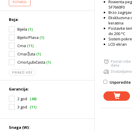
Rowenta peg
POTVRDI
SF7660F0
Brzo zagrijav
Ekskluzivna 
Boja:
keratina
Postavke tem
Bijela
(1)
do 200 °C
Bijelo/Plava
(1)
Sistem pokre
LCD ekran
Crna
(11)
Crna/Žuta
(1)
Povrat robe
Crno/Ljubičasta
(1)
dana
Dostavljamo
PRIKAŽI VIŠE
Usporedite 
Garancija:
2 god
(48)
3 god
(11)
Snaga (W):