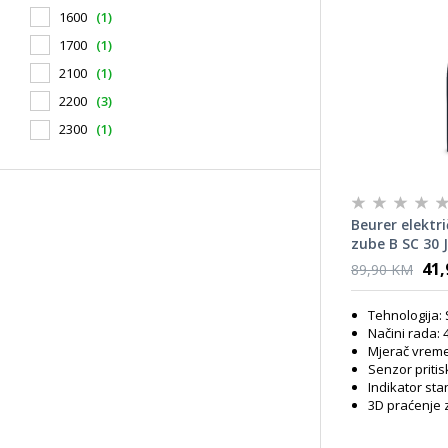
1600
(1)
1700
(1)
2100
(1)
2200
(3)
2300
(1)
Beurer elektr
zube B SC 30 
41
89,90 KM
Tehnologija:
Načini rada: 
Mjerač vrem
Senzor pritis
Indikator sta
3D praćenje 