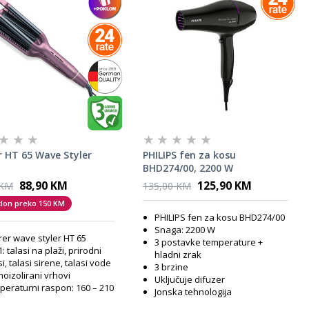
r HT 65 Wave Styler
PHILIPS fen za kosu
BHD274/00, 2200 W
88,90 KM
125,90 KM
 KM
135,00 KM
klon preko 150 KM
PHILIPS fen za kosu BHD274/00
Snaga: 2200 W
er wave styler HT 65
3 postavke temperature +
1: talasi na plaži, prirodni
hladni zrak
si, talasi sirene, talasi vode
3 brzine
oizolirani vrhovi
Uključuje difuzer
eraturni raspon: 160 – 210
Jonska tehnologija