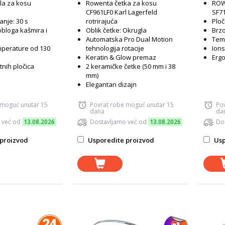
la za kosu
Rowenta četka za kosu
ROW
CF961LF0 Karl Lagerfeld
SF7
anje: 30 s
rotrirajuća
Ploč
obloga kašmira i
Oblik četke: Okrugla
Brzo
Automatska Pro Dual Motion
Temp
perature od 130
tehnologija rotacije
Ions
Keratin & Glow premaz
Ergo
tnih pločica
2 keramičke četke (50 mm i 38
mm)
Elegantan dizajn
 moguć unutar 15
Povrat robe moguć unutar 15
Po
dana
da
 već od
13.08.2026
Dostavljamo već od
13.08.2026
Do
proizvod
Usporedite proizvod
Usp