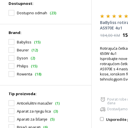
Dostupnost:
Dostupno odmah
(23)
BaByliss rotir
AS970E 4u1
Brand:
15
184,00 KM
Babyliss
(15)
Rotirajuća četk
Beurer
(12)
650W 4u1
Dyson
(2)
Isprobajte nove 
rotirajućom čet
Philips
(15)
AS970E s 4 nasta
kose, ionskom f
Rowenta
(18)
tehnologijom Eve
Tip proizvoda:
Povrat robe
dana
Anticelulitni masažer
(1)
Dostavljamo
Aparat za njegu lica
(3)
Aparati za šišanje
(5)
Usporedite 
Brijaći aparati
(6)