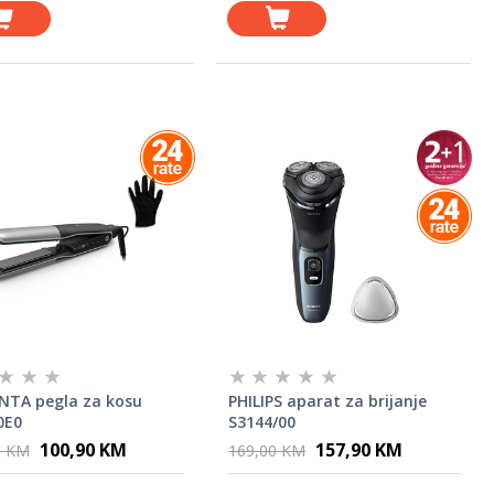
TA pegla za kosu
PHILIPS aparat za brijanje
0E0
S3144/00
100,90 KM
157,90 KM
0 KM
169,00 KM