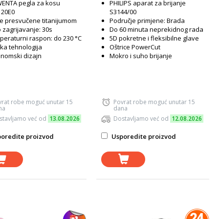
ENTA pegla za kosu
PHILIPS aparat za brijanje
120E0
S3144/00
e presvučene titanijumom
Područje primjene: Brada
 zagrijavanje: 30s
Do 60 minuta neprekidnog rada
eraturni raspon: do 230 °C
5D pokretne i fleksibilne glave
ka tehnologija
Oštrice PowerCut
nomski dizajn
Mokro i suho brijanje
vrat robe moguć unutar 15
Povrat robe moguć unutar 15
na
dana
stavljamo već od
13.08.2026
Dostavljamo već od
12.08.2026
oredite proizvod
Usporedite proizvod