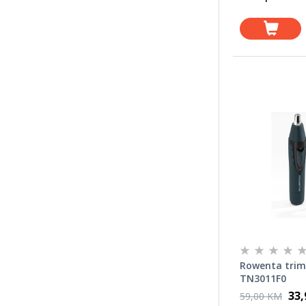
Rowenta trime
TN3011F0
33
59,00 KM