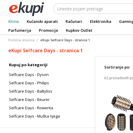
Klime
Kućanski aparati
Računari
Elektronika
Gamin
Parfumerija
Promocije
Kupkov Outlet
Početna stranica
eKupi Selfcare Days - stranica 1
eKupi Selfcare Days - stranica 1
Kupuj po kategoriji
Sortiranje po:
Selfcare Days - Dyson
62 pronađenih p
Selfcare Days - Philips
Selfcare Days - BaByliss
Selfcare Days - Beurer
Selfcare Days - Rowenta
Selfcare Days - Muška njega