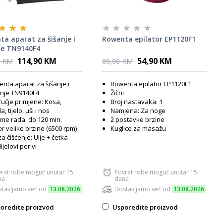
a aparat za šišanje i
Rowenta epilator EP1120F1
je TN9140F4
114,90 KM
54,90 KM
0 KM
89,90 KM
nta aparat za šišanje i
Rowenta epilator EP1120F1
anje TN9140F4
Žični
učje primjene: Kosa,
Broj nastavaka: 1
, tijelo, uši i nos
Namjena: Za noge
eme rada: do 120 min.
2 postavke brzine
r velike brzine (6500 rpm)
Kuglice za masažu
za čišćenje: Ulje + četka
ijelovi perivi
rat robe moguć unutar 15
Povrat robe moguć unutar 15
na
dana
tavljamo već od
13.08.2026
Dostavljamo već od
13.08.2026
oredite proizvod
Usporedite proizvod