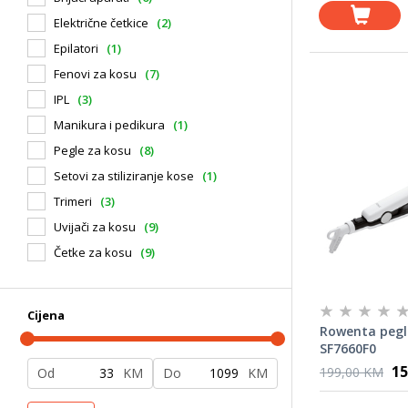
Električne četkice
(2)
Epilatori
(1)
Fenovi za kosu
(7)
IPL
(3)
Manikura i pedikura
(1)
Pegle za kosu
(8)
Setovi za stiliziranje kose
(1)
Trimeri
(3)
Uvijači za kosu
(9)
Četke za kosu
(9)
Cijena
Rowenta pegl
SF7660F0
15
199,00 KM
Od
KM
Do
KM