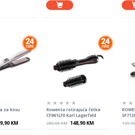
a za kosu
Rowenta rotirajuća četka
ROWEN
CF961LF0 Karl Lagerfeld
SF712
9,90 KM
148,90 KM
280,00 KM
139,9