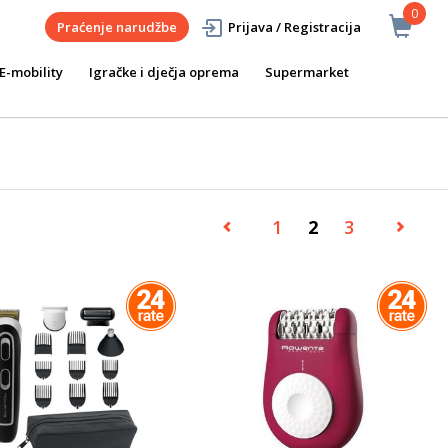
0
Praćenje narudžbe
Prijava / Registracija
E-mobility
Igračke i dječja oprema
Supermarket
1
2
3