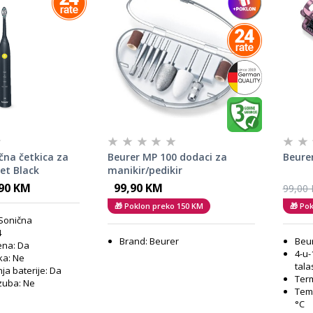
ična četkica za
Beurer MP 100 dodaci za
Beure
Jet Black
manikir/pedikir
,90 KM
99,90 KM
99,00
🎁 Poklon preko 150 KM
🎁 Po
 Sonična
4
Brand: Beurer
Beur
ena: Da
4-u-
ka: Ne
tala
nja baterije: Da
Term
zuba: Ne
Temp
°C