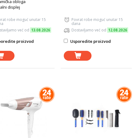
amička obloga
talni displej
vrat robe moguć unutar 15
Povrat robe moguć unutar 15
na
dana
stavljamo već od
13.08.2026
Dostavljamo već od
12.08.2026
oredite proizvod
Usporedite proizvod