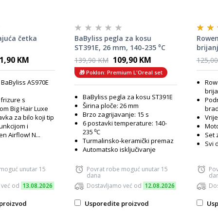
ajuća četka
BaByliss pegla za kosu
Rowent
ST391E, 26 mm, 140-235 ⁰C
brijan
1,90 KM
109,90 KM
139,90 KM
125,0
🎁 Poklon: Premium L'Oreal set
a BaByliss AS970E
Rowe
brij
BaByliss pegla za kosu ST391E
frizure s
Podr
Širina ploče: 26 mm
kom Big Hair Luxe
brada
Brzo zagrijavanje: 15 s
vka za bilo koji tip
Vrij
6 postavki temperature: 140-
unkcijom i
Moto
235 ⁰C
n Airflow! N...
Set 
Turmalinsko-keramički premaz
Svi d
Automatsko isključivanje
 moguć unutar 15
Povrat robe moguć unutar 15
Pov
dana
da
 već od
13.08.2026
Dostavljamo već od
12.08.2026
Dos
proizvod
Usporedite proizvod
Usp