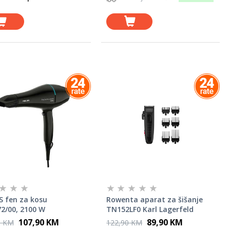
S fen za kosu
Rowenta aparat za šišanje
2/00, 2100 W
TN152LF0 Karl Lagerfeld
107,90 KM
89,90 KM
0 KM
122,90 KM