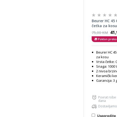
Beurer HC 45 
četka za kosu
41
75,00 KM
🎁 Poklon preko
Beurer HC 45
za kosu
Vrsta četke: 
Snaga: 1000
2 nivoa brzin
Keramički ke
Garancija: 3 
Povrat robe
dana
Dostavljamo
Usporedite 