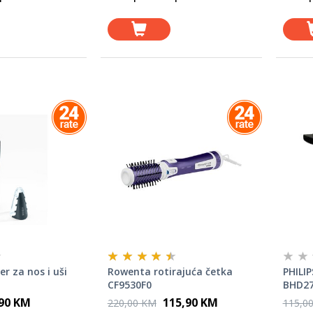
r za nos i uši
Rowenta rotirajuća četka
PHILIP
CF9530F0
BHD27
,90 KM
115,90 KM
220,00 KM
115,0