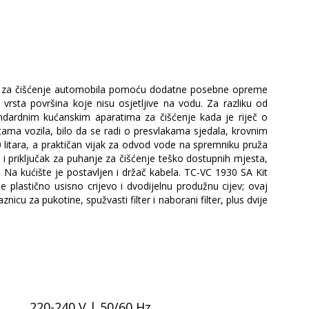
o i za čišćenje automobila pomoću dodatne posebne opreme
rsta površina koje nisu osjetljive na vodu. Za razliku od
tandardnim kućanskim aparatima za čišćenje kada je riječ o
rstama vozila, bilo da se radi o presvlakama sjedala, krovnim
litara, a praktičan vijak za odvod vode na spremniku pruža
i i priključak za puhanje za čišćenje teško dostupnih mjesta,
a. Na kućište je postavljen i držač kabela. TC-VC 1930 SA Kit
 plastično usisno crijevo i dvodijelnu produžnu cijev; ovaj
cu za pukotine, spužvasti filter i naborani filter, plus dvije
220-240 V | 50/60 Hz