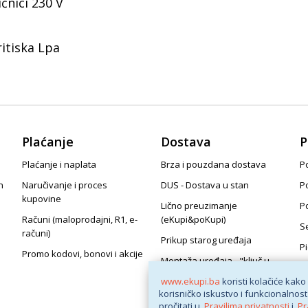
čnici 230 V
itiska Lpa
Plaćanje
Dostava
P
Plaćanje i naplata
Brza i pouzdana dostava
Po
n
Naručivanje i proces
DUS - Dostava u stan
P
kupovine
Lično preuzimanje
P
Računi (maloprodajni, R1, e-
(eKupi&poKupi)
S
računi)
Prikup starog uređaja
P
Promo kodovi, bonovi i akcije
Montaža uređaja - "ključ u
ruke"
www.ekupi.ba
koristi kolačiće kako
korisničko iskustvo i funkcionalnost
pročitati u
Pravilima privatnosti
i
Pr