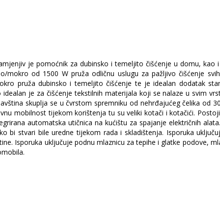
zamjenjiv je pomoćnik za dubinsko i temeljito čišćenje u domu, ka
o/mokro od 1500 W pruža odličnu uslugu za pažljivo čišćenje svih v
mokro pruža dubinsko i temeljito čišćenje te je idealan dodatak s
 idealan je za čišćenje tekstilnih materijala koji se nalaze u svim v
avština skuplja se u čvrstom spremniku od nehrđajućeg čelika od 30 
vnu mobilnost tijekom korištenja tu su veliki kotači i kotačići. Postoj
ntegrirana automatska utičnica na kućištu za spajanje električnih alat
bi stvari bile uredne tijekom rada i skladištenja. Isporuka uključuje
ne. Isporuka uključuje podnu mlaznicu za tepihe i glatke podove, mlazni
omobila.