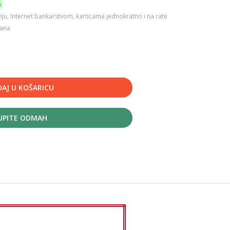
6
ju, Internet bankarstvom, karticama jednokratno i na rate
dana
AJ U KOŠARICU
UPITE ODMAH