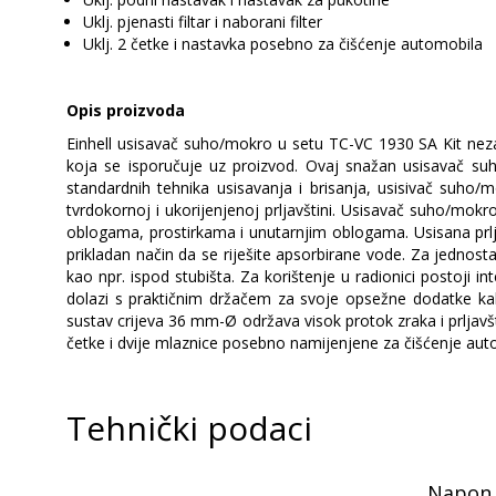
Uklj. pjenasti filtar i naborani filter
Uklj. 2 četke i nastavka posebno za čišćenje automobila
Opis proizvoda
Einhell usisavač suho/mokro u setu TC-VC 1930 SA Kit ne
koja se isporučuje uz proizvod. Ovaj snažan usisavač suh
standardnih tehnika usisavanja i brisanja, usisivač suho/
tvrdokornoj i ukorijenjenoj prljavštini. Usisavač suho/mokro
oblogama, prostirkama i unutarnjim oblogama. Usisana prlj
prikladan način da se riješite apsorbirane vode. Za jednosta
kao npr. ispod stubišta. Za korištenje u radionici postoji i
dolazi s praktičnim držačem za svoje opsežne dodatke kako 
sustav crijeva 36 mm-Ø održava visok protok zraka i prljavšti
četke i dvije mlaznice posebno namijenjene za čišćenje aut
Tehnički podaci
Napon