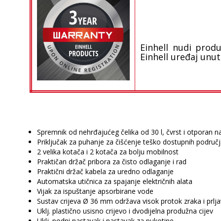
Einhell nudi produ
Einhell uređaj unu
Spremnik od nehrđajućeg čelika od 30 l, čvrst i otporan n
Priključak za puhanje za čišćenje teško dostupnih područ
2 velika kotača i 2 kotača za bolju mobilnost
Praktičan držač pribora za čisto odlaganje i rad
Praktični držač kabela za uredno odlaganje
Automatska utičnica za spajanje električnih alata
Vijak za ispuštanje apsorbirane vode
Sustav crijeva Ø 36 mm održava visok protok zraka i prlja
Uklj. plastično usisno crijevo i dvodijelna produžna cijev
Uklj. podni nastavak i nastavak za pukotine