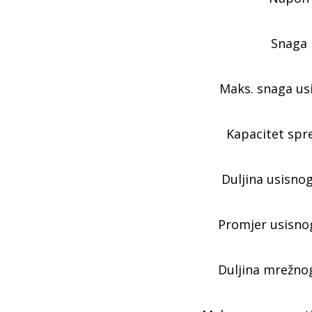
Snaga
Maks. snaga us
Kapacitet spr
Duljina usisnog
Promjer usisnog
Duljina mrežno