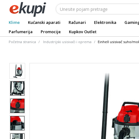
Klime
Kućanski aparati
Računari
Elektronika
Gamin
Parfumerija
Promocije
Kupkov Outlet
Početna stranica
Industrijski usisivači i oprema
Einhell usisivač suho/mo