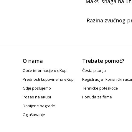
Maks. snaga na uti
Razina zvučnog pr
O nama
Trebate pomoć?
Opće informacije o eKupi
Česta pitanja
Prednosti kupovine na eKupi
Registracija i korisnički raču
Gdje poslujemo
Tehničke poteškoće
Posao na eKupi
Ponuda za firme
Dobijene nagrade
Oglašavanje