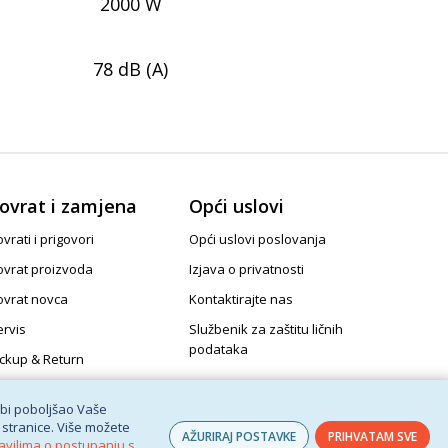
2000 W
78 dB (A)
ovrat i zamjena
Opći uslovi
vrati i prigovori
Opći uslovi poslovanja
ovrat proizvoda
Izjava o privatnosti
ovrat novca
Kontaktirajte nas
ervis
Službenik za zaštitu ličnih
podataka
ickup & Return
 bi poboljšao Vaše
 stranice. Više možete
AŽURIRAJ POSTAVKE
PRIHVATAM SVE
avilima o postupanju s