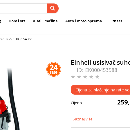
g
Dom i vrt
Alati i mašine
Auto i moto oprema
Fitness
kro TC-VC 1930 SA Kit
Einhell usisivač su
ID:
EK000453588
Cijena za plaćanje na rate v
259
Cijena
Saznaj više