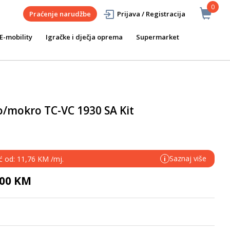
0
Praćenje narudžbe
Prijava / Registracija
E-mobility
Igračke i dječja oprema
Supermarket
ho/mokro TC-VC 1930 SA Kit
Saznaj više
eć od: 11,76 KM /mj.
i
,00 KM