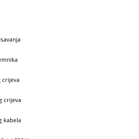
isavanja
emnika
 crijeva
 crijeva
g kabela