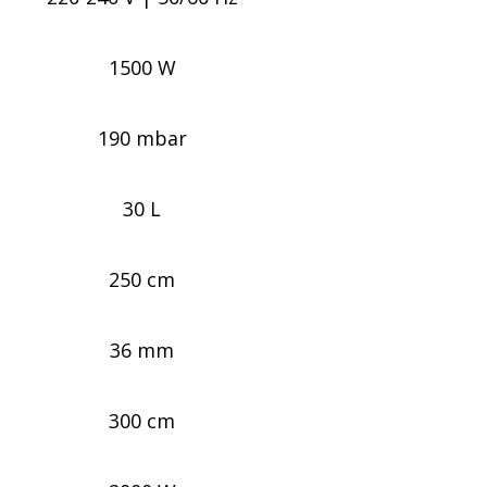
1500 W
190 mbar
30 L
250 cm
36 mm
300 cm