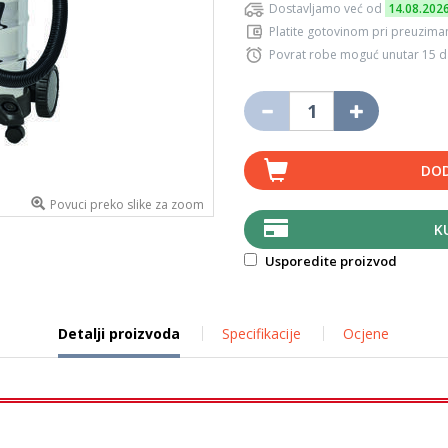
Dostavljamo već od
14.08.202
Platite gotovinom pri preuziman
Povrat robe moguć unutar 15 
DOD
Povuci preko slike za zoom
K
Usporedite proizvod
Detalji proizvoda
Specifikacije
Ocjene