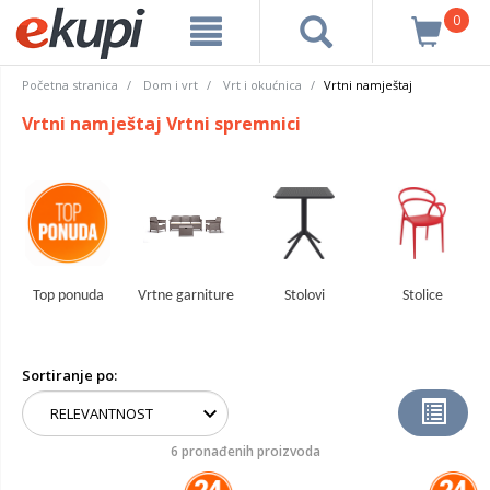
0
Početna stranica
Dom i vrt
Vrt i okućnica
Vrtni namještaj
Vrtni namještaj Vrtni spremnici
Top ponuda
Vrtne garniture
Stolovi
Stolice
Sortiranje po:
6 pronađenih proizvoda