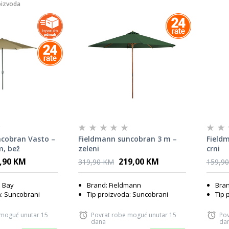
oizvoda
ncobran Vasto –
Fieldmann suncobran 3 m –
Field
m, bež
zeleni
crni
,90 KM
219,00 KM
319,90 KM
159,9
 Bay
Brand: Fieldmann
Bran
a: Suncobrani
Tip proizvoda: Suncobrani
Tip 
 moguć unutar 15
Povrat robe moguć unutar 15
Pov
dana
da