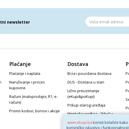
atni newsletter
Plaćanje
Dostava
P
Plaćanje i naplata
Brza i pouzdana dostava
Po
n
Naručivanje i proces
DUS - Dostava u stan
P
kupovine
Lično preuzimanje
P
Računi (maloprodajni, R1, e-
(eKupi&poKupi)
S
računi)
Prikup starog uređaja
P
Promo kodovi, bonovi i akcije
Montaža uređaja - "ključ u
ruke"
www.ekupi.ba
koristi kolačiće kako
korisničko iskustvo i funkcionalnost