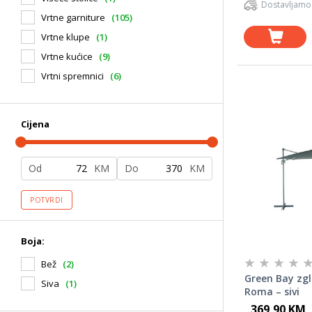
Dostavljamo
Vrtne garniture
(105)
Vrtne klupe
(1)
Vrtne kućice
(9)
Vrtni spremnici
(6)
Cijena
Od
KM
Do
KM
POTVRDI
Boja:
Bež
(2)
Green Bay zg
Siva
(1)
Roma – sivi
369,90 KM