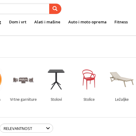
g
Dom i vrt
Alati i mašine
Auto i moto oprema
Fitness
a
Vrtne garniture
Stolovi
Stolice
Ležaljke