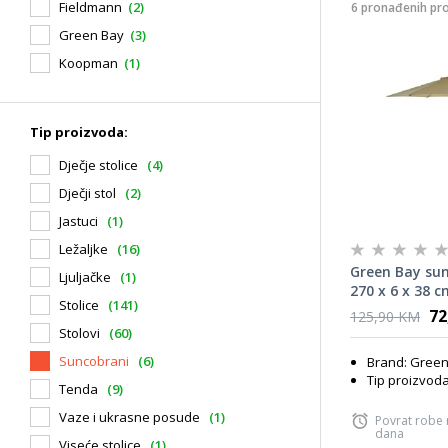
Fieldmann
(2)
6 pronađenih pr
Green Bay
(3)
Koopman
(1)
Tip proizvoda:
Dječje stolice
(4)
Dječji stol
(2)
Jastuci
(1)
Ležaljke
(16)
Green Bay su
Ljuljačke
(1)
270 x 6 x 38 c
Stolice
(141)
72
125,90 KM
Stolovi
(60)
Suncobrani
(6)
Brand: Green
Tip proizvod
Tenda
(9)
Vaze i ukrasne posude
(1)
Povrat robe
dana
Viseće stolice
(1)