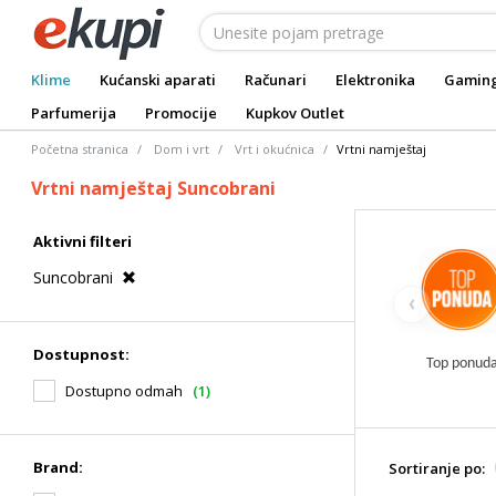
Klime
Kućanski aparati
Računari
Elektronika
Gamin
Parfumerija
Promocije
Kupkov Outlet
Početna stranica
Dom i vrt
Vrt i okućnica
Vrtni namještaj
Vrtni namještaj Suncobrani
Aktivni filteri
Suncobrani
‹
Dostupnost:
Top ponud
Dostupno odmah
(1)
Brand:
Sortiranje po: