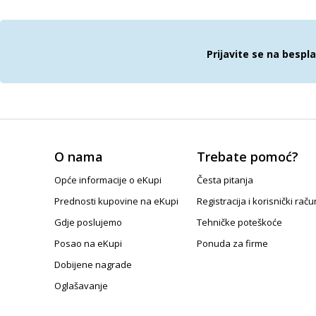
Prijavite se na bespl
O nama
Trebate pomoć?
Opće informacije o eKupi
Česta pitanja
Prednosti kupovine na eKupi
Registracija i korisnički raču
Gdje poslujemo
Tehničke poteškoće
Posao na eKupi
Ponuda za firme
Dobijene nagrade
Oglašavanje