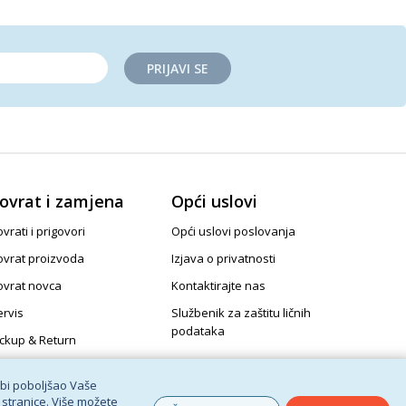
PRIJAVI SE
ovrat i zamjena
Opći uslovi
vrati i prigovori
Opći uslovi poslovanja
ovrat proizvoda
Izjava o privatnosti
ovrat novca
Kontaktirajte nas
ervis
Službenik za zaštitu ličnih
podataka
ickup & Return
 bi poboljšao Vaše
 stranice. Više možete