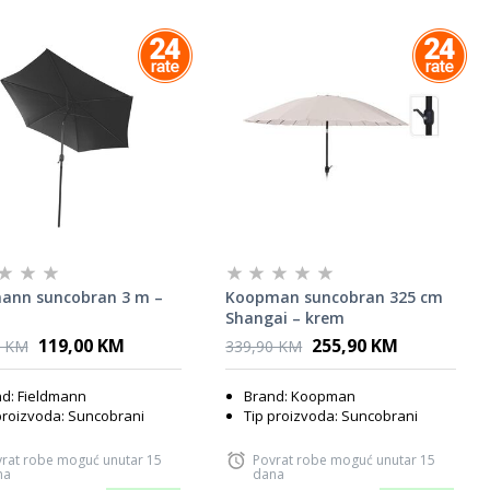
mann suncobran 3 m –
Koopman suncobran 325 cm
Shangai – krem
119,00 KM
255,90 KM
0 KM
339,90 KM
d: Fieldmann
Brand: Koopman
proizvoda: Suncobrani
Tip proizvoda: Suncobrani
rat robe moguć unutar 15
Povrat robe moguć unutar 15
na
dana