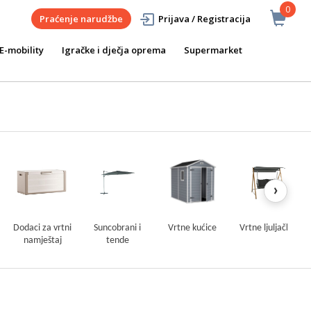
0
Praćenje narudžbe
Prijava / Registracija
E-mobility
Igračke i dječja oprema
Supermarket
›
Dodaci za vrtni
Suncobrani i
Vrtne kućice
Vrtne ljuljačke
namještaj
tende