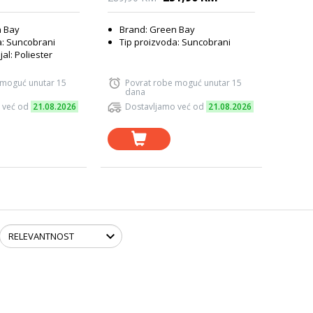
n Bay
Brand: Green Bay
a: Suncobrani
Tip proizvoda: Suncobrani
jal: Poliester
 moguć unutar 15
Povrat robe moguć unutar 15
dana
 već od
21.08.2026
Dostavljamo već od
21.08.2026