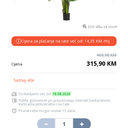
Drži sliku za zoom
Cijena za plaćanje na rate već od: 14,35 KM /mj.
i
409,90 KM
315,90 KM
Cijena
Saznaj više
Dostavljamo već od
18.08.2026
Platite gotovinom pri preuzimanju, Internet bankarstvom,
karticama jednokratno i na rate
Povrat robe moguć unutar 15 dana