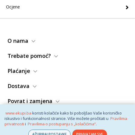
Ocjene
O nama
Trebate pomoć?
Plaćanje
Dostava
Povrat i zamjena
www.ekupi.ba
koristi kolačiće kako bi poboljšao Vaše korisničko
Opći uslovi
iskustvo i funkcionalnost stranice. Više možete pročitati u
Pravilima
privatnosti
i
Pravilima o postupanju s „kolačićima“
.
AŽURIRAJ POSTAVKE
PRIHVATAM SVE