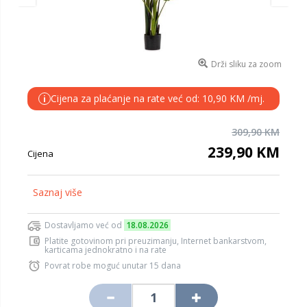
Drži sliku za zoom
Cijena za plaćanje na rate već od: 10,90 KM /mj.
i
309,90 KM
239,90 KM
Cijena
Saznaj više
Dostavljamo već od
18.08.2026
Platite gotovinom pri preuzimanju, Internet bankarstvom,
karticama jednokratno i na rate
Povrat robe moguć unutar 15 dana