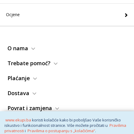
Ocjene
O nama
Trebate pomoć?
Plaćanje
Dostava
Povrat i zamjena
www.ekupi.ba
koristi kolačiće kako bi poboljšao Vaše korisničko
Opći uslovi
iskustvo i funkcionalnost stranice. Više možete pročitati u
Pravilima
privatnosti
i
Pravilima o postupanju s „kolačićima“
.