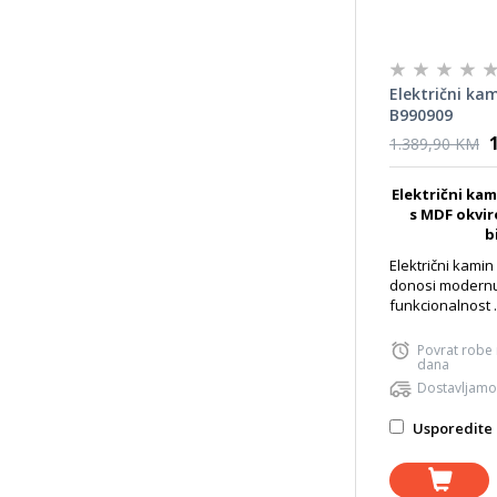
Električni ka
B990909
1.389,90 KM
Električni kam
s MDF okvir
b
Električni kamin
donosi modernu 
funkcionalnost .
Povrat robe
dana
Dostavljamo
Usporedite 