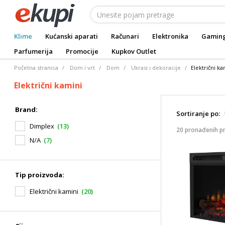
Klime
Kućanski aparati
Računari
Elektronika
Gamin
Parfumerija
Promocije
Kupkov Outlet
Početna stranica
Dom i vrt
Dom
Ukrasi i dekoracije
Električni ka
Električni kamini
Brand:
Sortiranje po:
Dimplex
(13)
20 pronađenih p
N/A
(7)
Tip proizvoda:
Električni kamini
(20)