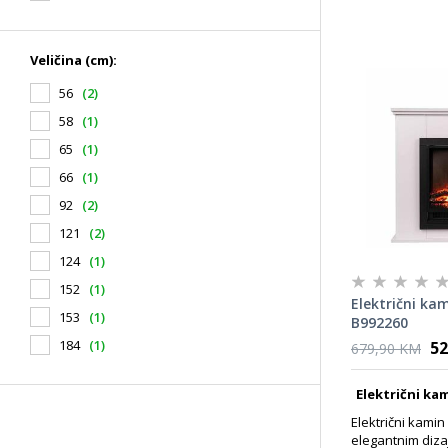
Veličina (cm):
56
(2)
58
(1)
65
(1)
66
(1)
92
(2)
121
(2)
124
(1)
152
(1)
Električni ka
153
(1)
B992260
184
(1)
52
679,90 KM
Električni ka
Električni kami
elegantnim dizaj