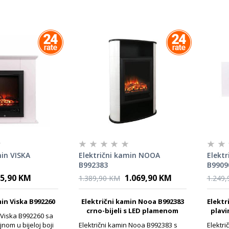
min VISKA
Električni kamin NOOA
Elektr
B992383
B9909
5,90 KM
1.069,90 KM
1.389,90 KM
1.249
min Viska B992260
Električni kamin Nooa B992383
Elektr
crno-bijeli s LED plamenom
plavi
n Viska B992260 sa
nom u bijeloj boji
Električni kamin Nooa B992383 s
Elektri