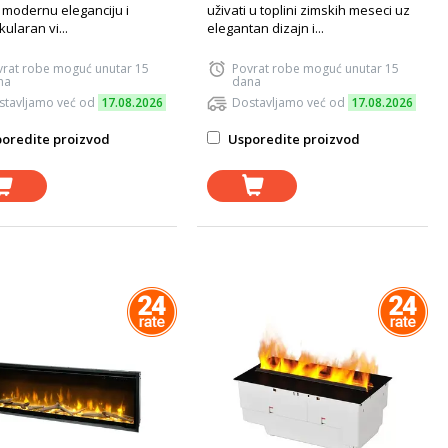
 modernu eleganciju i
uživati u toplini zimskih meseci uz
ularan vi...
elegantan dizajn i...
vrat robe moguć unutar 15
Povrat robe moguć unutar 15
na
dana
stavljamo već od
17.08.2026
Dostavljamo već od
17.08.2026
oredite proizvod
Usporedite proizvod