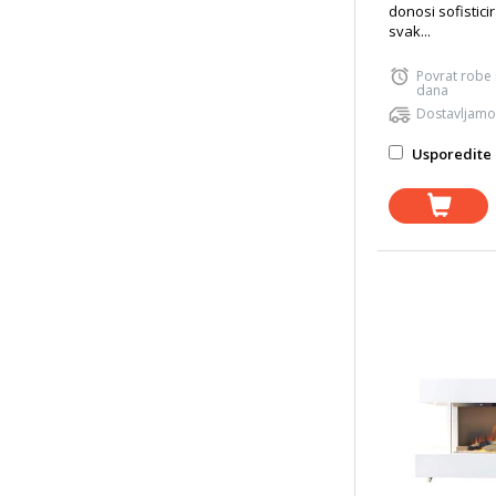
donosi sofistici
svak...
Povrat robe
dana
Dostavljamo
Usporedite 