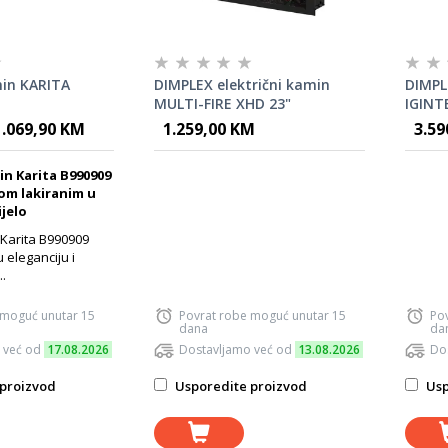
min KARITA
DIMPLEX električni kamin
DIMPL
MULTI-FIRE XHD 23"
IGINT
1.069,90 KM
1.259,00 KM
3.59
in Karita B990909
om lakiranim u
ijelo
 Karita B990909
eleganciju i
..
 moguć unutar 15
Povrat robe moguć unutar 15
Po
dana
da
 već od
17.08.2026
Dostavljamo već od
13.08.2026
Do
proizvod
Usporedite proizvod
Usp