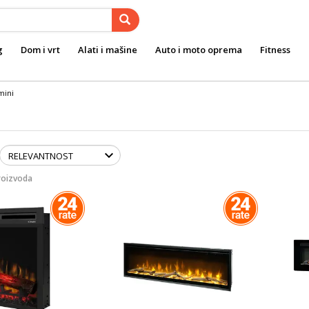
g
Dom i vrt
Alati i mašine
Auto i moto oprema
Fitness
mini
roizvoda