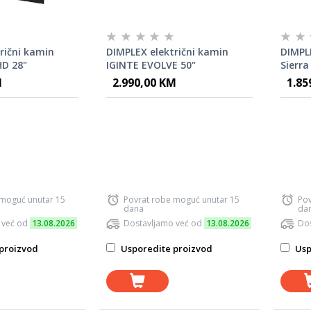
rični kamin
DIMPLEX električni kamin
DIMPLE
HD 28"
IGINTE EVOLVE 50"
Sierra
M
2.990,00 KM
1.85
 moguć unutar 15
Povrat robe moguć unutar 15
Pov
dana
da
 već od
13.08.2026
Dostavljamo već od
13.08.2026
Dos
proizvod
Usporedite proizvod
Usp