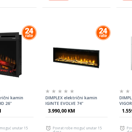
rični kamin
DIMPLEX električni kamin
DIMPL
HD 26"
IGINTE EVOLVE 74"
VIGOR
M
3.990,00 KM
1.55
 moguć unutar 15
Povrat robe moguć unutar 15
Po
dana
da