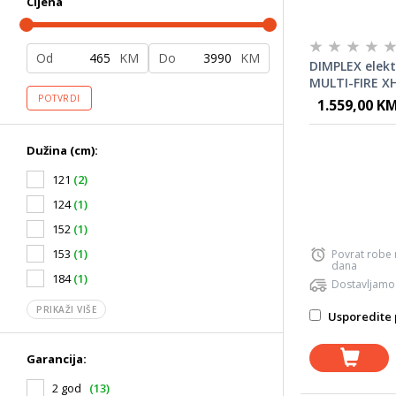
Cijena
Od
KM
Do
KM
DIMPLEX elekt
MULTI-FIRE X
POTVRDI
1.559,00 K
Dužina (cm):
121
(2)
124
(1)
152
(1)
153
(1)
Povrat robe
dana
184
(1)
Dostavljamo
PRIKAŽI VIŠE
Usporedite 
Garancija:
2 god
(13)