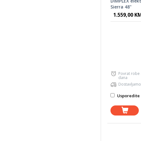
DIMPLEX elekt
Sierra 48"
1.559,00 K
Povrat robe
dana
Dostavljamo
Usporedite 