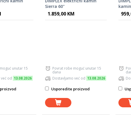
rični kamin
DIMPLEX električni kamin
DIMPLE
Sierra 60"
kamin
M
1.859,00 KM
959
 moguć unutar 15
Povrat robe moguć unutar 15
Po
dana
da
 već od
13.08.2026
Dostavljamo već od
13.08.2026
Do
proizvod
Usporedite proizvod
Usp