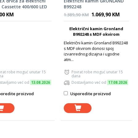
X drvca za električni
Električni kamin GRONLAND
 Cassette 400/600 LED
B992248
,00 KM
1.069,90 KM
1.389,90 KM
Električni kamin Gronland
B992248 s MDF okvirom
Električni kamin Gronland B992248
s MDF okvirom donosi spoj
izvanrednog dizajna i ugodne
atm...
vrat robe moguć unutar 15
Povrat robe moguć unutar 15
na
dana
stavljamo već od
13.08.2026
Dostavljamo već od
17.08.2026
oredite proizvod
Usporedite proizvod