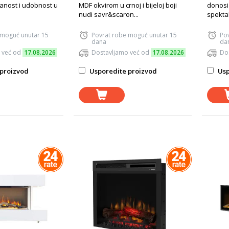
ranost i udobnost u
MDF okvirom u crnoj i bijeloj boji
donosi
nudi savr&scaron...
spektak
 moguć unutar 15
Povrat robe moguć unutar 15
Po
dana
da
 već od
17.08.2026
Dostavljamo već od
17.08.2026
Do
proizvod
Usporedite proizvod
Usp