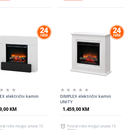
EX električni kamin
DIMPLEX električni kamin
UNITY
9,00 KM
1.459,00 KM
vrat robe moguć unutar 15
Povrat robe moguć unutar 15
na
dana