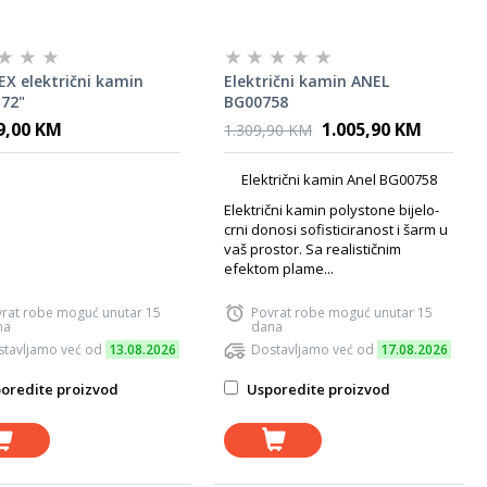
X električni kamin
Električni kamin ANEL
 72"
BG00758
9,00 KM
1.005,90 KM
1.309,90 KM
Električni kamin Anel BG00758
Električni kamin polystone bijelo-
crni donosi sofisticiranost i šarm u
vaš prostor. Sa realističnim
efektom plame...
rat robe moguć unutar 15
Povrat robe moguć unutar 15
na
dana
tavljamo već od
13.08.2026
Dostavljamo već od
17.08.2026
oredite proizvod
Usporedite proizvod