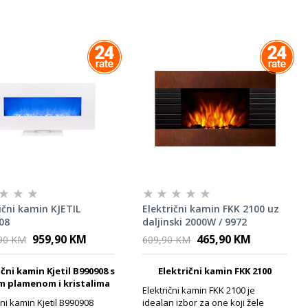
ični kamin KJETIL
Električni kamin FKK 2100 uz
08
daljinski 2000W / 9972
959,90 KM
465,90 KM
,90 KM
609,90 KM
ični kamin Kjetil B990908 s
Električni kamin FKK 2100
m plamenom i kristalima
Električni kamin FKK 2100 je
čni kamin Kjetil B990908
idealan izbor za one koji žele