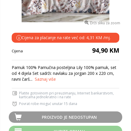
Drži sliku za zoom
Cijena za plaćanje na rate već od: 4,31 KM /mj.
i
94,90 KM
Cijena
Pamuk 100% Pamučna posteljina Lily 100% pamuk, set
od 4 dijela Set sadrži: navlaku za jorgan 200 x 220 cm,
ravni čarš...
Saznaj više
Platite gotovinom pri preuzimanju, Internet bankarstvom,
karticama jednokratno i na rate
Povrat robe moguć unutar 15 dana
PROIZVOD JE NEDOSTUPAN