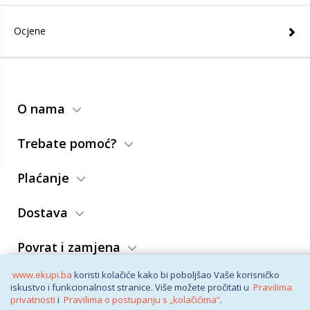
Ocjene
O nama
Trebate pomoć?
Plaćanje
Dostava
Povrat i zamjena
www.ekupi.ba
koristi kolačiće kako bi poboljšao Vaše korisničko
Opći uslovi
iskustvo i funkcionalnost stranice. Više možete pročitati u
Pravilima
privatnosti
i
Pravilima o postupanju s „kolačićima“
.