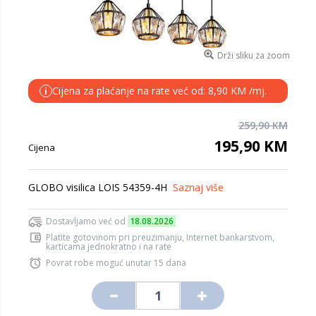
Drži sliku za zoom
Cijena za plaćanje na rate već od: 8,90 KM /mj.
i
259,90 KM
195,90 KM
Cijena
GLOBO visilica LOIS 54359-4H
Saznaj više
Dostavljamo već od
18.08.2026
Platite gotovinom pri preuzimanju, Internet bankarstvom,
karticama jednokratno i na rate
Povrat robe moguć unutar 15 dana