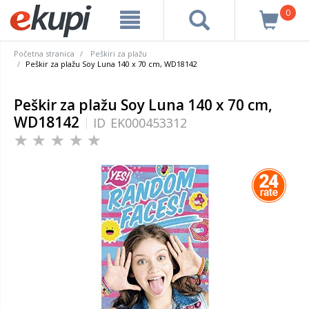
0
Početna stranica
Peškiri za plažu
Peškir za plažu Soy Luna 140 x 70 cm, WD18142
Peškir za plažu Soy Luna 140 x 70 cm,
WD18142
ID
EK000453312