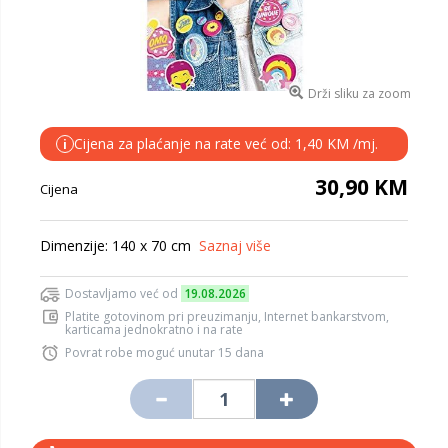
Drži sliku za zoom
Cijena za plaćanje na rate već od: 1,40 KM /mj.
i
30,90 KM
Cijena
Dimenzije: 140 x 70 cm
Saznaj više
Dostavljamo već od
19.08.2026
Platite gotovinom pri preuzimanju, Internet bankarstvom,
karticama jednokratno i na rate
Povrat robe moguć unutar 15 dana