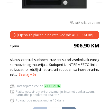
Drži sliku za zoom
Cijena za plaćanje na rate već od: 41,19 KM /mj.
i
906,90 KM
Cijena
Alveus Granital sudoperi izrađeni su od visokokvalitetnog
kompozitnog materijala. Sudoperi iz INTERMEZZO linije
su izuzetno izdržljivi i atraktivni sudoperi sa inovatnivnim,
est...
Saznaj više
Dostavljamo već od
20.08.2026
Platite gotovinom pri preuzimanju, Internet bankarstvom,
karticama jednokratno i na rate
Povrat robe moguć unutar 15 dana