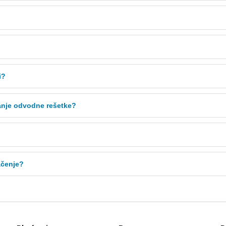
i?
anje odvodne rešetke?
lačenje?