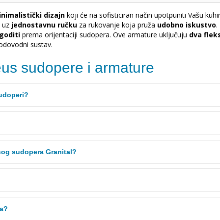
nimalistički dizajn
koji će na sofisticiran način upotpuniti Vašu kuh
i uz
jednostavnu ručku
za rukovanje koja pruža
udobno iskustvo
.
agoditi
prema orijentaciji sudopera. Ove armature uključuju
dva fleks
odovodni sustav.
veus sudopere i armature
sudoperi?
amnog sudopera Granital?
la?