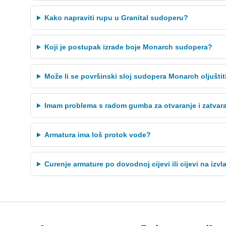
Kako napraviti rupu u Granital sudoperu?
Koji je postupak izrade boje Monarch sudopera?
Može li se površinski sloj sudopera Monarch oljuštit
Imam problema s radom gumba za otvaranje i zatvar
Armatura ima loš protok vode?
Curenje armature po dovodnoj cijevi ili cijevi na izv