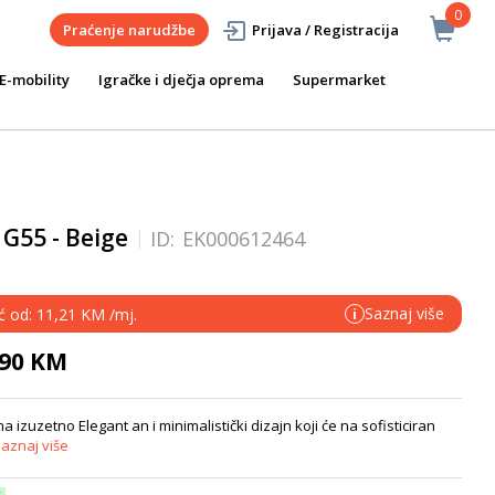
0
Praćenje narudžbe
Prijava / Registracija
E-mobility
Igračke i dječja oprema
Supermarket
G55 - Beige
ID:
EK000612464
Saznaj više
eć od: 11,21 KM /mj.
i
,90 KM
 izuzetno Elegant an i minimalistički dizajn koji će na sofisticiran
aznaj više