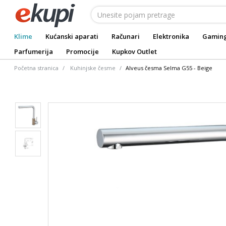
Klime
Kućanski aparati
Računari
Elektronika
Gamin
Parfumerija
Promocije
Kupkov Outlet
Početna stranica
Kuhinjske česme
Alveus česma Selma G55 - Beige