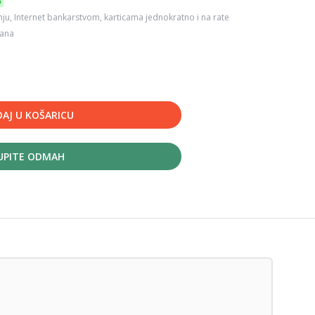
6
ju, Internet bankarstvom, karticama jednokratno i na rate
dana
AJ U KOŠARICU
UPITE ODMAH