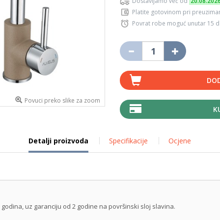
Dostavljamo već od
20.08.202
Platite gotovinom pri preuziman
Povrat robe moguć unutar 15 
DOD
Povuci preko slike za zoom
K
Detalji proizvoda
Specifikacije
Ocjene
godina, uz garanciju od 2 godine na površinski sloj slavina.