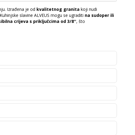
inju. Izrađena je od
kvalitetnog granita
koji nudi
 Kuhinjske slavine ALVEUS mogu se ugraditi
na sudoper ili
ibilna crijeva s priključcima od 3/8''
, što