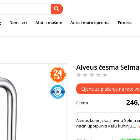
g
Dom i vrt
Alati i mašine
Auto i moto oprema
Fitness
Alveus česma Selma 
Cijena za plaćanje na rate v
246
Cijena
Alveus kuhinjska slavina Selma ima
način upotpuniti Vašu kuhinju....
S