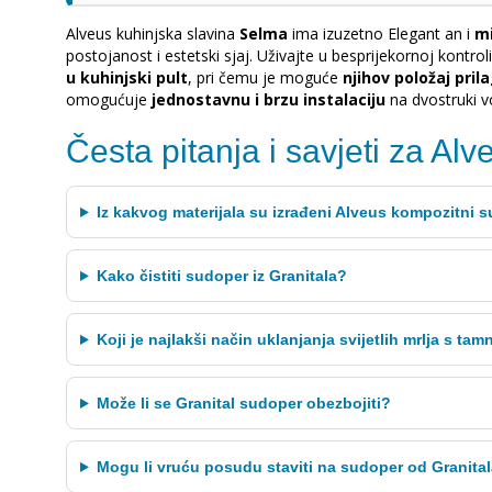
Alveus kuhinjska slavina
Selma
ima izuzetno Elegant an i
mi
postojanost i estetski sjaj. Uživajte u besprijekornoj kontrol
u kuhinjski pult
, pri čemu je moguće
njihov položaj pril
omogućuje
jednostavnu i brzu instalaciju
na dvostruki v
Česta pitanja i savjeti za Al
Iz kakvog materijala su izrađeni Alveus kompozitni 
Kako čistiti sudoper iz Granitala?
Koji je najlakši način uklanjanja svijetlih mrlja s t
Može li se Granital sudoper obezbojiti?
Mogu li vruću posudu staviti na sudoper od Granita