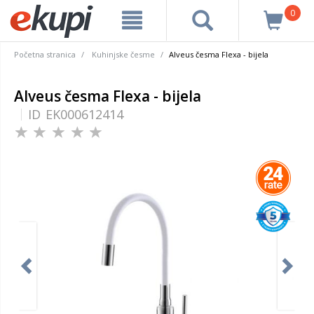
0
Početna stranica
Kuhinjske česme
Alveus česma Flexa - bijela
Alveus česma Flexa - bijela
ID
EK000612414