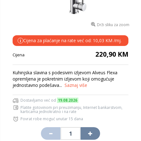
Drži sliku za zoom
Cijena za plaćanje na rate već od: 10,03 KM /mj.
i
220,90 KM
Cijena
Kuhinjska slavina s podesivim izljevom Alveus Flexa
opremljena je pokretnim izljevom koji omogućuje
jednostavno podešava...
Saznaj više
Dostavljamo već od
19.08.2026
Platite gotovinom pri preuzimanju, Internet bankarstvom,
karticama jednokratno i na rate
Povrat robe moguć unutar 15 dana