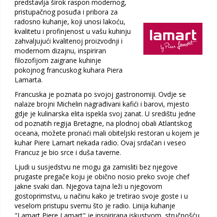
predstavlja širok raspon modernog,
pristupačnog posuđa i pribora za
radosno kuhanje, koji unosi lakoću,
kvalitetu i profinjenost u vašu kuhinju
zahvaljujući kvalitenoj proizvodnji i
modernom dizajnu, inspiriran
filozofijom zaigrane kuhinje
pokojnog francuskog kuhara Piera
Lamarta.
Francuska je poznata po svojoj gastronomiji. Ovdje se
nalaze brojni Michelin nagrađivani kafići i barovi, mjesto
gdje je kulinarska elita ispekla svoj zanat. U središtu jedne
od poznatih regija Bretagne, na plodnoj obali Atlantskog
oceana, možete pronaći mali obiteljski restoran u kojem je
kuhar Piere Lamart nekada radio. Ovaj srdačan i veseo
Francuz je bio srce i duša taverne.
Ljudi u susjedstvu ne mogu ga zamisliti bez njegove
prugaste pregače koju je obično nosio preko svoje chef
jakne svaki dan. Njegova tajna leži u njegovom
gostoprimstvu, u načinu kako je tretirao svoje goste i u
veselom pristupu svemu što je radio. Linija kuhanje
"Lamart Piere Lamart" je inspirirana iskustvom, stručnošću