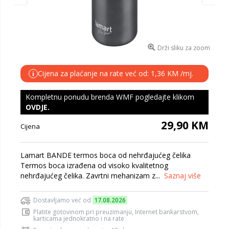
Drži sliku za zoom
Cijena za plaćanje na rate već od: 1,36 KM /mj.
i
Kompletnu ponudu brenda WMF pogledajte klikom
OVDJE
.
29,90 KM
Cijena
Lamart BANDE termos boca od nehrđajućeg čelika
Termos boca izrađena od visoko kvalitetnog
nehrđajućeg čelika. Zavrtni mehanizam z...
Saznaj više
Dostavljamo već od
17.08.2026
Platite gotovinom pri preuzimanju, Internet bankarstvom,
karticama jednokratno i na rate