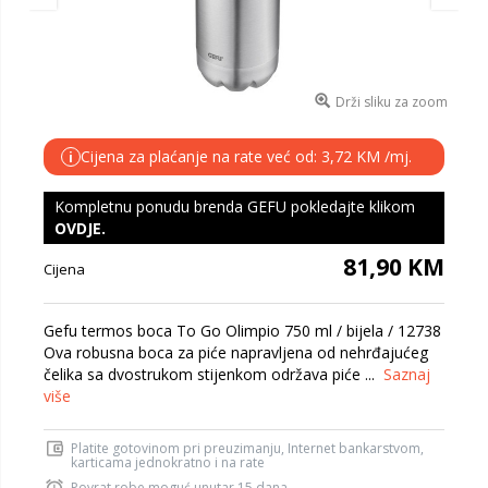
Drži sliku za zoom
Cijena za plaćanje na rate već od: 3,72 KM /mj.
i
Kompletnu ponudu brenda GEFU pokledajte klikom
OVDJE
.
81,90 KM
Cijena
Gefu termos boca To Go Olimpio 750 ml / bijela / 12738
Ova robusna boca za piće napravljena od nehrđajućeg
čelika sa dvostrukom stijenkom održava piće ...
Saznaj
više
Platite gotovinom pri preuzimanju, Internet bankarstvom,
karticama jednokratno i na rate
Povrat robe moguć unutar 15 dana