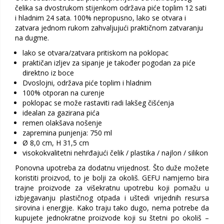
čelika sa dvostrukom stijenkom održava piće toplim 12 sati
i hladnim 24 sata. 100% nepropusno, lako se otvara i
zatvara jednom rukom zahvaljujući praktičnom zatvaranju
na dugme.
lako se otvara/zatvara pritiskom na poklopac
praktičan izljev za sipanje je također pogodan za piće
direktno iz boce
Dvoslojni, održava piće toplim i hladnim
100% otporan na curenje
poklopac se može rastaviti radi lakšeg čišćenja
idealan za gazirana pića
remen olakšava nošenje
zapremina punjenja: 750 ml
Ø 8,0 cm, H 31,5 cm
visokokvalitetni nehrđajući čelik / plastika / najlon / silikon
Ponovna upotreba za dodatnu vrijednost. Što duže možete
koristiti proizvod, to je bolji za okoliš. GEFU namjerno bira
trajne proizvode za višekratnu upotrebu koji pomažu u
izbjegavanju plastičnog otpada i uštedi vrijednih resursa
sirovina i energije. Kako traju tako dugo, nema potrebe da
kupujete jednokratne proizvode koji su štetni po okoliš –