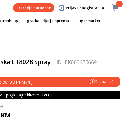
0
Praćenje narudžbe
Prijava / Registracija
E-mobility
Igračke i dječja oprema
Supermarket
ska LT8028 Spray
ID:
EK000675669
Saznaj više
ć od: 0,31 KM /mj.
i
F pogledajte klikom
OVDJE
.
KM
0 KM