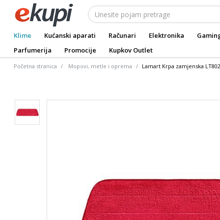
Klime
Kućanski aparati
Računari
Elektronika
Gamin
Parfumerija
Promocije
Kupkov Outlet
Početna stranica
Mopovi, metle i oprema
Lamart Krpa zamjenska LT802