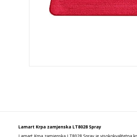
Lamart Krpa zamjenska LT8028 Spray
Lamart Krpa zamjenska LT8028 Spray je visokokvalitetna krp