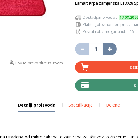
Lamart Krpa zamjenska LT8028 Sp
Dostavljamo već od
17.08.202
Platite gotovinom pri preuziman
Povrat robe moguć unutar 15 
Povuci preko slike za zoom
DOD
K
Detalji proizvoda
Specifikacije
Ocjene
a izrađena od mikrovlakana, dizajnirana za učinkovito čišćenje i upi