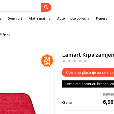
g
Dom i vrt
Alati i mašine
Auto i moto oprema
Fitness
8 Spray
Lamart Krpa zamjen
Cijena za plaćanje na rate ve
Kompletnu ponudu brenda WM
9,90 
6,9
Cijena