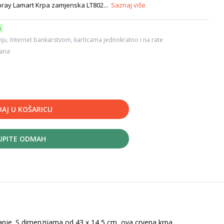
ray Lamart Krpa zamjenska LT802...
Saznaj više
6
ju, Internet bankarstvom, karticama jednokratno i na rate
dana
AJ U KOŠARICU
UPITE ODMAH
janje. S dimenzijama od 43 x 14,5 cm, ova crvena krpa