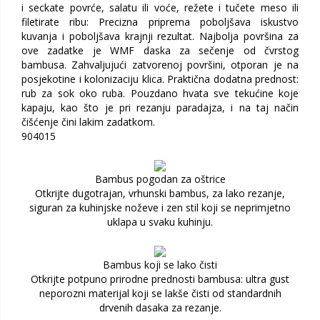
i seckate povrće, salatu ili voće, režete i tučete meso ili
filetirate ribu: Precizna priprema poboljšava iskustvo
kuvanja i poboljšava krajnji rezultat. Najbolja površina za
ove zadatke je WMF daska za sečenje od čvrstog
bambusa. Zahvaljujući zatvorenoj površini, otporan je na
posjekotine i kolonizaciju klica. Praktična dodatna prednost:
rub za sok oko ruba. Pouzdano hvata sve tekućine koje
kapaju, kao što je pri rezanju paradajza, i na taj način
čišćenje čini lakim zadatkom.
904015
Bambus pogodan za oštrice
Otkrijte dugotrajan, vrhunski bambus, za lako rezanje,
siguran za kuhinjske noževe i zen stil koji se neprimjetno
uklapa u svaku kuhinju.
Bambus koji se lako čisti
Otkrijte potpuno prirodne prednosti bambusa: ultra gust
neporozni materijal koji se lakše čisti od standardnih
drvenih dasaka za rezanje.