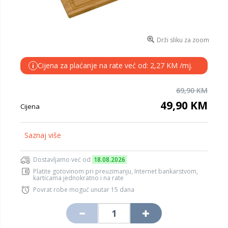
Drži sliku za zoom
Cijena za plaćanje na rate već od: 2,27 KM /mj.
i
69,90 KM
49,90 KM
Cijena
Saznaj više
Dostavljamo već od
18.08.2026
Platite gotovinom pri preuzimanju, Internet bankarstvom,
karticama jednokratno i na rate
Povrat robe moguć unutar 15 dana