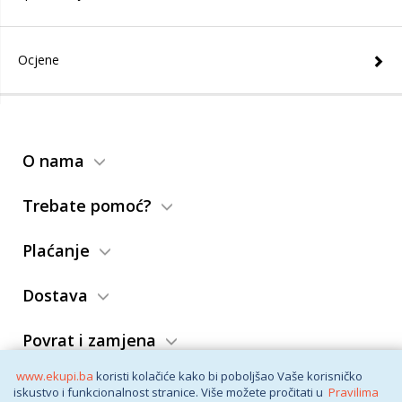
Ocjene
O nama
Trebate pomoć?
Plaćanje
Dostava
Povrat i zamjena
www.ekupi.ba
koristi kolačiće kako bi poboljšao Vaše korisničko
Opći uslovi
iskustvo i funkcionalnost stranice. Više možete pročitati u
Pravilima