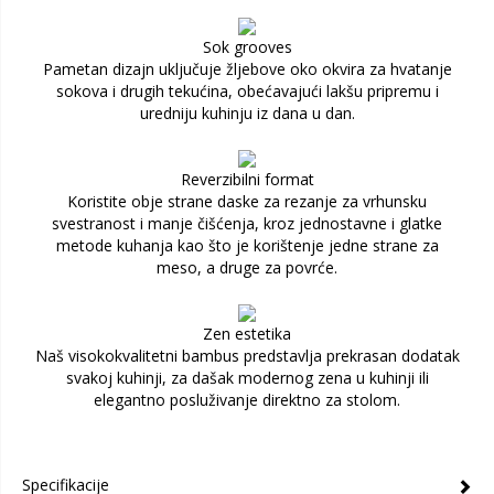
Sok grooves
Pametan dizajn uključuje žljebove oko okvira za hvatanje
sokova i drugih tekućina, obećavajući lakšu pripremu i
uredniju kuhinju iz dana u dan.
Reverzibilni format
Koristite obje strane daske za rezanje za vrhunsku
svestranost i manje čišćenja, kroz jednostavne i glatke
metode kuhanja kao što je korištenje jedne strane za
meso, a druge za povrće.
Zen estetika
Naš visokokvalitetni bambus predstavlja prekrasan dodatak
svakoj kuhinji, za dašak modernog zena u kuhinji ili
elegantno posluživanje direktno za stolom.
Specifikacije