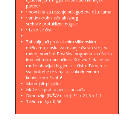
partner
• površina za rezanje prilagođena oštricama
• antimikrobni učinak (zbog
srebra)• protuklizne nogice
• Lako se čisti
Zahvaljujući protukliznim silikonskim
nožicama, daska za rezanje čvrsto stoji na
radnoj površini. Površina pogodna za oštricu
ima antimikrobni učinak, što znači da se rad
može obavljati higijenski i čisto. Taman za
sve potrebe rezanja u svakodnevnom
kuhinjskom životu!
Materijali: plastika
Može se prati u perilici posuđa
Dimenzije (D/Š/V u cm): 31 x 21,5 x 1,1
Težina (u kg): 0,56