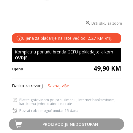
Drži sliku za zoom
Cijena za plaćanje na rate već od: 2,27 KM /mj.
i
Kompletnu ponudu brenda GEFU pokledajte klikom
OVDJE
.
49,90 KM
Cijena
Daska za rezanj...
Saznaj više
Platite gotovinom pri preuzimanju, Internet bankarstvom,
karticama jednokratno i na rate
Povrat robe moguć unutar 15 dana
PROIZVOD JE NEDOSTUPAN