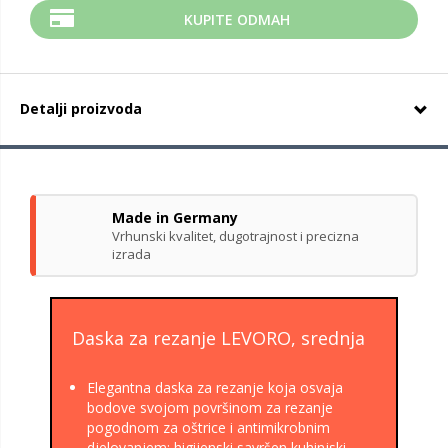
KUPITE ODMAH
Detalji proizvoda
Made in Germany
Vrhunski kvalitet, dugotrajnost i precizna
izrada
Daska za rezanje LEVORO, srednja
Elegantna daska za rezanje koja osvaja
bodove svojom površinom za rezanje
pogodnom za oštrice i antimikrobnim
djelovanjem: higijenski savršen kuhinjski