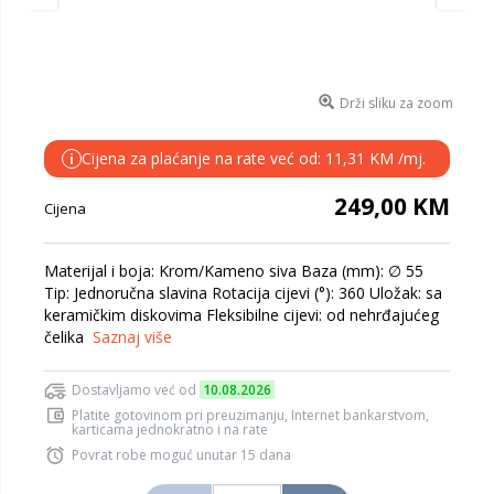
Drži sliku za zoom
Cijena za plaćanje na rate već od: 11,31 KM /mj.
i
249,00 KM
Cijena
Materijal i boja: Krom/Kameno siva Baza (mm): ∅ 55
Tip: Jednoručna slavina Rotacija cijevi (°): 360 Uložak: sa
keramičkim diskovima Fleksibilne cijevi: od nehrđajućeg
čelika
Saznaj više
Dostavljamo već od
10.08.2026
Platite gotovinom pri preuzimanju, Internet bankarstvom,
karticama jednokratno i na rate
Povrat robe moguć unutar 15 dana