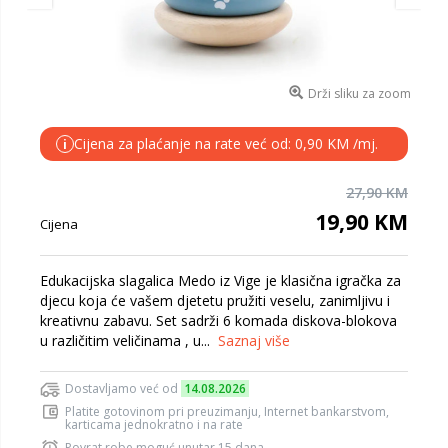
Drži sliku za zoom
Cijena za plaćanje na rate već od: 0,90 KM /mj.
i
27,90 KM
19,90 KM
Cijena
Edukacijska slagalica Medo iz Vige je klasična igračka za
djecu koja će vašem djetetu pružiti veselu, zanimljivu i
kreativnu zabavu. Set sadrži 6 komada diskova-blokova
u različitim veličinama , u...
Saznaj više
Dostavljamo već od
14.08.2026
Platite gotovinom pri preuzimanju, Internet bankarstvom,
karticama jednokratno i na rate
Povrat robe moguć unutar 15 dana