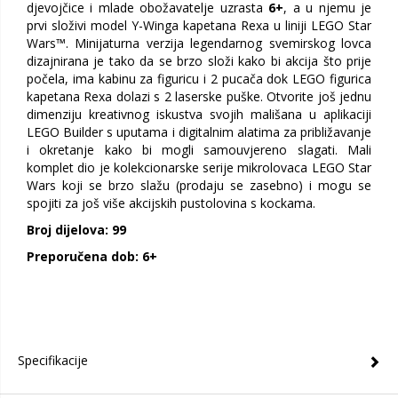
djevojčice i mlade obožavatelje uzrasta
6+
, a u njemu je
prvi složivi model Y-Winga kapetana Rexa u liniji LEGO Star
Wars™. Minijaturna verzija legendarnog svemirskog lovca
dizajnirana je tako da se brzo složi kako bi akcija što prije
počela, ima kabinu za figuricu i 2 pucača dok LEGO figurica
kapetana Rexa dolazi s 2 laserske puške. Otvorite još jednu
dimenziju kreativnog iskustva svojih mališana u aplikaciji
LEGO Builder s uputama i digitalnim alatima za približavanje
i okretanje kako bi mogli samouvjereno slagati. Mali
komplet dio je kolekcionarske serije mikrolovaca LEGO Star
Wars koji se brzo slažu (prodaju se zasebno) i mogu se
spojiti za još više akcijskih pustolovina s kockama.
Broj dijelova: 99
Preporučena dob: 6+
Specifikacije