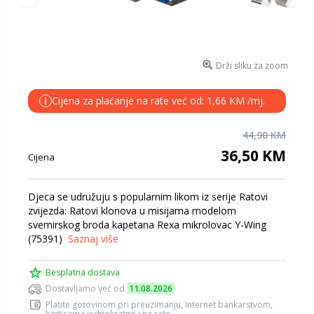
Drži sliku za zoom
Cijena za plaćanje na rate već od: 1,66 KM /mj.
i
44,90 KM
36,50 KM
Cijena
Djeca se udružuju s popularnim likom iz serije Ratovi
zvijezda: Ratovi klonova u misijama modelom
svemirskog broda kapetana Rexa mikrolovac Y-Wing
(75391)
Saznaj više
Besplatna dostava
Dostavljamo već od
11.08.2026
Platite gotovinom pri preuzimanju, Internet bankarstvom,
karticama jednokratno i na rate