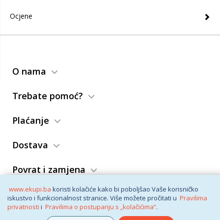
Ocjene
O nama
Trebate pomoć?
Plaćanje
Dostava
Povrat i zamjena
www.ekupi.ba
koristi kolačiće kako bi poboljšao Vaše korisničko
Opći uslovi
iskustvo i funkcionalnost stranice. Više možete pročitati u
Pravilima
privatnosti
i
Pravilima o postupanju s „kolačićima“
.