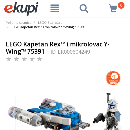
0
Početna stranica
LEGO Star Wars
LEGO Kapetan Rex™ i mikrolovac Y-Wing™ 75391
LEGO Kapetan Rex™ i mikrolovac Y-
Wing™ 75391
ID
EK000604249