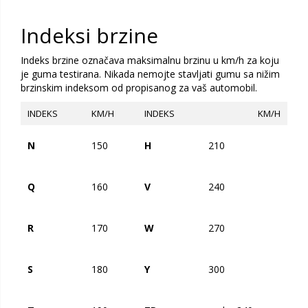
Indeksi brzine
Indeks brzine označava maksimalnu brzinu u km/h za koju
je guma testirana. Nikada nemojte stavljati gumu sa nižim
brzinskim indeksom od propisanog za vaš automobil.
INDEKS
KM/H
INDEKS
KM/H
N
150
H
210
Q
160
V
240
R
170
W
270
S
180
Y
300