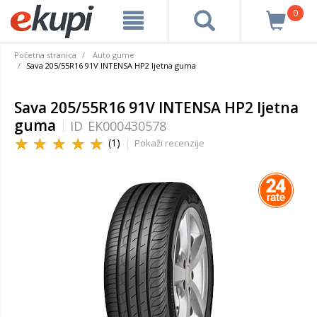
0
Početna stranica
Auto gume
Sava 205/55R16 91V INTENSA HP2 ljetna guma
Sava 205/55R16 91V INTENSA HP2 ljetna
guma
ID
EK000430578
(1)
Pokaži recenzije