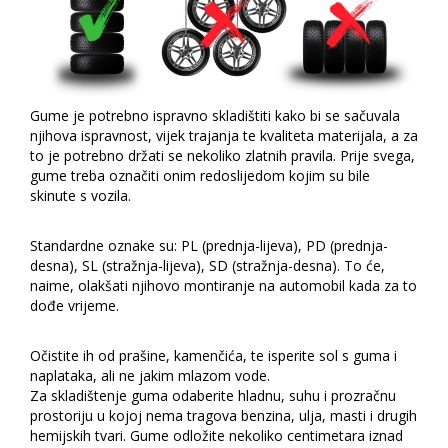
Gume je potrebno ispravno skladištiti kako bi se sačuvala
njihova ispravnost, vijek trajanja te kvaliteta materijala, a za
to je potrebno držati se nekoliko zlatnih pravila. Prije svega,
gume treba označiti onim redoslijedom kojim su bile
skinute s vozila.
Standardne oznake su: PL (prednja-lijeva), PD (prednja-
desna), SL (stražnja-lijeva), SD (stražnja-desna). To će,
naime, olakšati njihovo montiranje na automobil kada za to
dođe vrijeme.
Očistite ih od prašine, kamenčića, te isperite sol s guma i
naplataka, ali ne jakim mlazom vode.
Za skladištenje guma odaberite hladnu, suhu i prozračnu
prostoriju u kojoj nema tragova benzina, ulja, masti i drugih
hemijskih tvari. Gume odložite nekoliko centimetara iznad