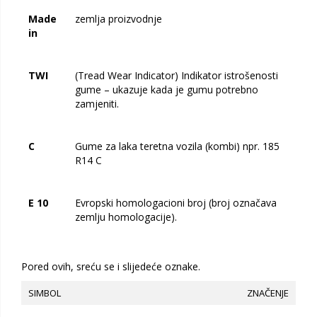
Made
zemlja proizvodnje
in
TWI
(Tread Wear Indicator) Indikator istrošenosti
gume – ukazuje kada je gumu potrebno
zamjeniti.
C
Gume za laka teretna vozila (kombi) npr. 185
R14 C
E 10
Evropski homologacioni broj (broj označava
zemlju homologacije).
Pored ovih, sreću se i slijedeće oznake.
SIMBOL
ZNAČENJE