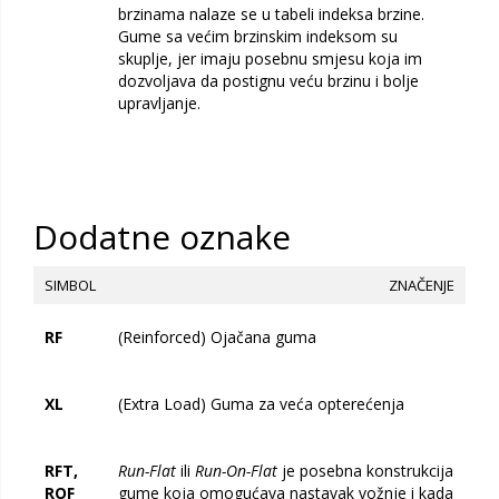
brzinama nalaze se u tabeli indeksa brzine.
Gume sa većim brzinskim indeksom su
skuplje, jer imaju posebnu smjesu koja im
dozvoljava da postignu veću brzinu i bolje
upravljanje.
Dodatne oznake
SIMBOL
ZNAČENJE
RF
(Reinforced) Ojačana guma
XL
(Extra Load) Guma za veća opterećenja
RFT,
Run-Flat
ili
Run-On-Flat
je posebna konstrukcija
ROF
gume koja omogućava nastavak vožnje i kada