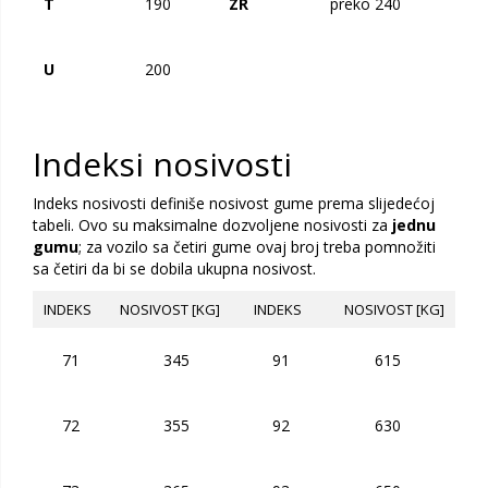
T
190
ZR
preko 240
U
200
Indeksi nosivosti
Indeks nosivosti definiše nosivost gume prema slijedećoj
tabeli. Ovo su maksimalne dozvoljene nosivosti za
jednu
gumu
; za vozilo sa četiri gume ovaj broj treba pomnožiti
sa četiri da bi se dobila ukupna nosivost.
INDEKS
NOSIVOST [KG]
INDEKS
NOSIVOST [KG]
71
345
91
615
72
355
92
630