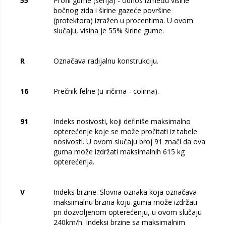
55
Profil gume (serija) - odnos između visine
bočnog zida i širine gazeće površine
(protektora) izražen u procentima. U ovom
slučaju, visina je 55% širine gume.
R
Označava radijalnu konstrukciju.
16
Prečnik felne (u inčima - colima).
91
Indeks nosivosti, koji definiše maksimalno
opterećenje koje se može pročitati iz tabele
nosivosti. U ovom slučaju broj 91 znači da ova
guma može izdržati maksimalnih 615 kg
opterećenja.
V
Indeks brzine. Slovna oznaka koja označava
maksimalnu brzina koju guma može izdržati
pri dozvoljenom opterećenju, u ovom slučaju
240km/h. Indeksi brzine sa maksimalnim