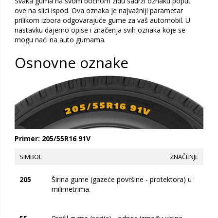
Svaka guma na svom bočnom zidu sadrži oznaku poput
ove na slici ispod. Ova oznaka je najvažniji parametar
prilikom izbora odgovarajuće gume za vaš automobil. U
nastavku dajemo opise i značenja svih oznaka koje se
mogu naći na auto gumama.
Osnovne oznake
Primer: 205/55R16 91V
SIMBOL
ZNAČENJE
205
Širina gume (gazeće površine - protektora) u
milimetrima.