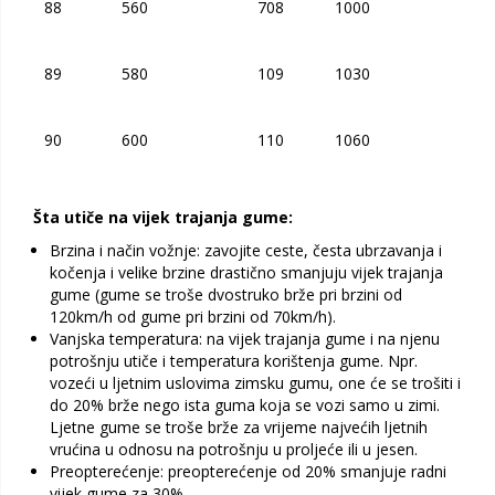
88
560
708
1000
89
580
109
1030
90
600
110
1060
Šta utiče na vijek trajanja gume:
Brzina i način vožnje: zavojite ceste, česta ubrzavanja i
kočenja i velike brzine drastično smanjuju vijek trajanja
gume (gume se troše dvostruko brže pri brzini od
120km/h od gume pri brzini od 70km/h).
Vanjska temperatura: na vijek trajanja gume i na njenu
potrošnju utiče i temperatura korištenja gume. Npr.
vozeći u ljetnim uslovima zimsku gumu, one će se trošiti i
do 20% brže nego ista guma koja se vozi samo u zimi.
Ljetne gume se troše brže za vrijeme najvećih ljetnih
vrućina u odnosu na potrošnju u proljeće ili u jesen.
Preopterećenje: preopterećenje od 20% smanjuje radni
vijek gume za 30%.