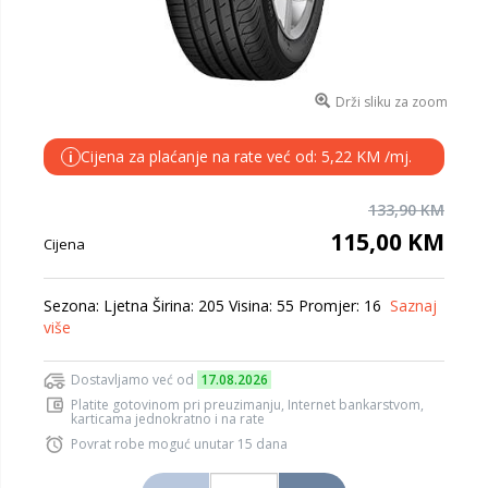
Drži sliku za zoom
Cijena za plaćanje na rate već od: 5,22 KM /mj.
i
133,90 KM
115,00 KM
Cijena
Sezona: Ljetna Širina: 205 Visina: 55 Promjer: 16
Saznaj
više
Dostavljamo već od
17.08.2026
Platite gotovinom pri preuzimanju, Internet bankarstvom,
karticama jednokratno i na rate
Povrat robe moguć unutar 15 dana