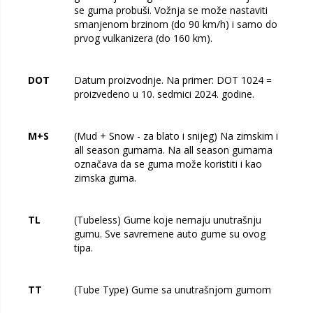
se guma probuši. Vožnja se može nastaviti
smanjenom brzinom (do 90 km/h) i samo do
prvog vulkanizera (do 160 km).
DOT
Datum proizvodnje. Na primer: DOT 1024 =
proizvedeno u 10. sedmici 2024. godine.
M+S
(Mud + Snow - za blato i snijeg) Na zimskim i
all season gumama. Na all season gumama
označava da se guma može koristiti i kao
zimska guma.
TL
(Tubeless) Gume koje nemaju unutrašnju
gumu. Sve savremene auto gume su ovog
tipa.
TT
(Tube Type) Gume sa unutrašnjom gumom