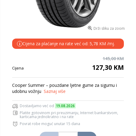
Drži sliku za zoom
Cijena za plaćanje na rate već od: 5,78 KM /mj.
i
145,00 KM
127,30 KM
Cijena
Cooper Summer – pouzdane ljetne gume za sigurnu i
udobnu vožnju
Saznaj više
Dostavljamo već od
19.08.2026
Platite gotovinom pri preuzimanju, Internet bankarstvom,
karticama jednokratno i na rate
Povrat robe moguć unutar 15 dana