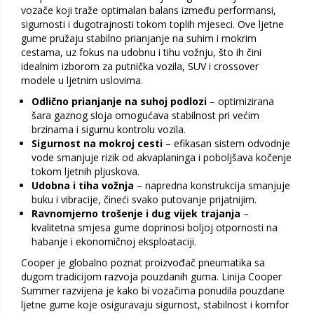
vozače koji traže optimalan balans između performansi,
sigurnosti i dugotrajnosti tokom toplih mjeseci. Ove ljetne
gume pružaju stabilno prianjanje na suhim i mokrim
cestama, uz fokus na udobnu i tihu vožnju, što ih čini
idealnim izborom za putnička vozila, SUV i crossover
modele u ljetnim uslovima.
Odlično prianjanje na suhoj podlozi
– optimizirana
šara gaznog sloja omogućava stabilnost pri većim
brzinama i sigurnu kontrolu vozila.
Sigurnost na mokroj cesti
– efikasan sistem odvodnje
vode smanjuje rizik od akvaplaninga i poboljšava kočenje
tokom ljetnih pljuskova.
Udobna i tiha vožnja
– napredna konstrukcija smanjuje
buku i vibracije, čineći svako putovanje prijatnijim.
Ravnomjerno trošenje i dug vijek trajanja
–
kvalitetna smjesa gume doprinosi boljoj otpornosti na
habanje i ekonomičnoj eksploataciji.
Cooper je globalno poznat proizvođač pneumatika sa
dugom tradicijom razvoja pouzdanih guma. Linija Cooper
Summer razvijena je kako bi vozačima ponudila pouzdane
ljetne gume koje osiguravaju sigurnost, stabilnost i komfor