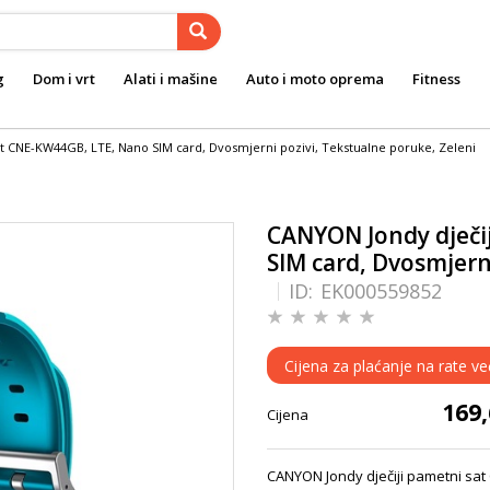
g
Dom i vrt
Alati i mašine
Auto i moto oprema
Fitness
t CNE-KW44GB, LTE, Nano SIM card, Dvosmjerni pozivi, Tekstualne poruke, Zeleni
CANYON Jondy dječi
SIM card, Dvosmjern
ID:
EK000559852
Cijena za plaćanje na rate ve
169
Cijena
CANYON Jondy dječiji pametni sat