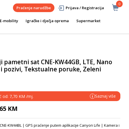
0
Praćenje narudžbe
Prijava / Registracija
E-mobility
Igračke i dječja oprema
Supermarket
ji pametni sat CNE-KW44GB, LTE, Nano
i pozivi, Tekstualne poruke, Zeleni
Saznaj više
ć od: 7,70 KM /mj.
i
,65 KM
 CNE-KW44BL | GPS praćenje putem aplikacije Canyon Life | Kamera i