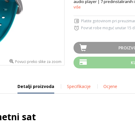
audio player | 7 predinstaliranih 
više
Platite gotovinom pri preuziman
Povrat robe moguć unutar 15 
PROIZV
Povuci preko slike za zoom
K
Detalji proizvoda
Specifikacije
Ocjene
etni sat