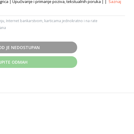
igrica | Upućivanje i primanje poziva, tekstualnih poruka | |
Saznaj
ju, Internet bankarstvom, karticama jednokratno i na rate
dana
OD JE NEDOSTUPAN
UPITE ODMAH