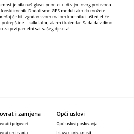
rnost je bila naš glavni prioritet u dizajnu ovog proizvoda.
lefonski imenik. Dodali smo GPS modul tako da možete
 uređaj će biti zgodan svom malom korisniku i uštedjet će
 potrepštine – kalkulator, alarm i kalendar. Sada da vidimo
o za prvi pametni sat vašeg djeteta!
ovrat i zamjena
Opći uslovi
vrati i prigovori
Opći uslovi poslovanja
ovrat proizvoda
Izjava o privatnosti