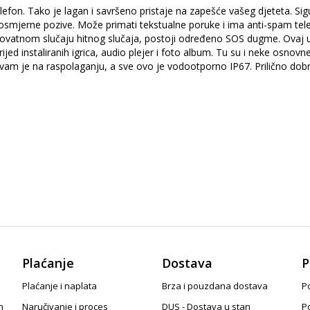
efon. Tako je lagan i savršeno pristaje na zapešće vašeg djeteta. Sigu
osmjerne pozive. Može primati tekstualne poruke i ima anti-spam te
 vjerovatnom slučaju hitnog slučaja, postoji određeno SOS dugme. Ovaj
d instaliranih igrica, audio plejer i foto album. Tu su i neke osnovne
vam je na raspolaganju, a sve ovo je vodootporno IP67. Prilično dobr
Plaćanje
Dostava
P
Plaćanje i naplata
Brza i pouzdana dostava
Po
n
Naručivanje i proces
DUS - Dostava u stan
P