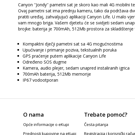
Canyon ''Jondy'' pametni sat je skoro kao mali 4G mobilni tel
Ovaj pametni sat ima prednju kameru, tako da podržava dv
pratiti uređaj, zahvaljujući aplikaciji Canyon Life. U malo
vam mnogo briga. Vašem djetetu će se svidjeti sedam unaprije
brojke: baterija je 700mAh, 512Mb prostora za skladištenje 
Kompaktni dječji pametni sat sa 4G mogućnostima
Upućivanje i primanje poziva, tekstualnih poruka
GPS praćenje putem aplikacije Canyon Life
Određeno SOS dugme
Kamera, audio plejer, sedam unapred instaliranih igrica
700mAh baterija, 512Mb memorije
IP67 vodootporan
O nama
Trebate pomoć?
Opće informacije o eKupi
Česta pitanja
Prednosti kupovine na eKupi
Registracija i korisnički raču