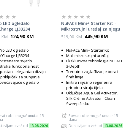
o LED ogledalo
NuFACE Mini+ Starter Kit -
'Charge LJ33234
Mikrostrujni uređaj za njegu
lica Violet Dusk
124,90 KM
445,90 KM
0 KM
519,00 KM
Pro LED ogledalo
NuFACE Mini+ Starter Kit
'n'Charge LJ33234
Mali mikrostrujni uređaj
prstenasto svjetlo
Ekskluzivna tehnologija NuFACE
truka funkcionalnost
3-Depth
aktan i elegantan dizajn
Trenutno zaglađivanje bora i
priključak za punjenje
finih linija
ovećavajuće ogledalo
Imitira i nježno regenerira
prirodnu struju tijela
Uključuje Aqua Gel Activator,
Silk Crème Activator i Clean
Sweep četku
rat robe moguć unutar 15
Povrat robe moguć unutar 15
na
dana
tavljamo već od
13.08.2026
Dostavljamo već od
13.08.2026