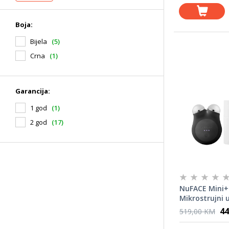
Boja:
Bijela
(5)
Crna
(1)
Garancija:
1 god
(1)
2 god
(17)
NuFACE Mini+ 
Mikrostrujni 
lica Midnight
44
519,00 KM