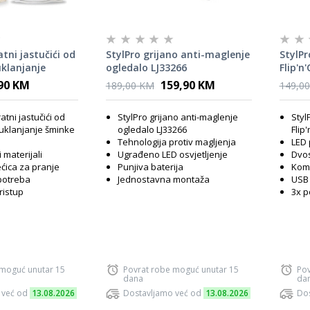
atni jastučići od
StylPro grijano anti-maglenje
StylPr
klanjanje
ogledalo LJ33266
Flip'n
) s vrećicom za
90 KM
159,90 KM
189,00 KM
149,0
8
atni jastučići od
StylPro grijano anti-maglenje
Styl
klanjanje šminke
ogledalo LJ33266
Flip
Tehnologija protiv magljenja
LED 
 materijali
Ugrađeno LED osvjetljenje
Dvos
ćica za pranje
Punjiva baterija
Komp
potreba
Jednostavna montaža
USB 
ristup
3x p
 moguć unutar 15
Povrat robe moguć unutar 15
Pov
dana
da
 već od
13.08.2026
Dostavljamo već od
13.08.2026
Dos