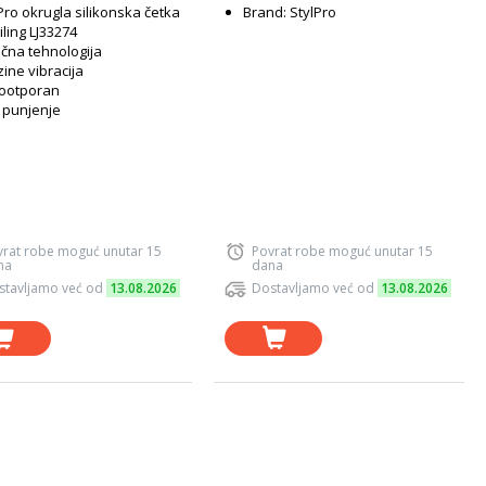
Pro okrugla silikonska četka
Brand: StylPro
iling LJ33274
čna tehnologija
zine vibracija
ootporan
 punjenje
vrat robe moguć unutar 15
Povrat robe moguć unutar 15
na
dana
stavljamo već od
13.08.2026
Dostavljamo već od
13.08.2026