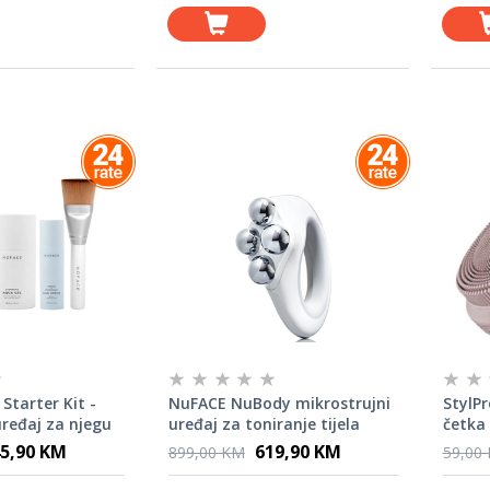
Starter Kit -
NuFACE NuBody mikrostrujni
StylPr
uređaj za njegu
uređaj za toniranje tijela
četka 
 Black
5,90 KM
619,90 KM
899,00 KM
59,00