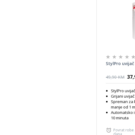
StylPro uvijač
37
49,90 KM
StylPro uvija
Grijani uvija
Spreman za k
manje od 1 m
Automatsko i
10 minuta
Povrat robe
dana