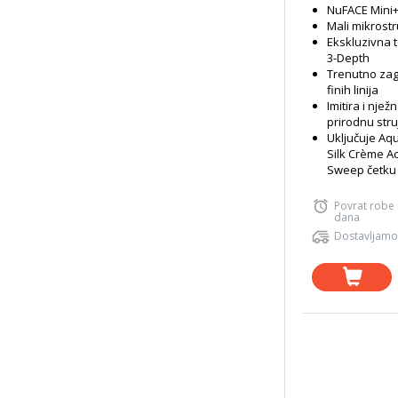
NuFACE Mini+ 
Mali mikrostr
Ekskluzivna 
3-Depth
Trenutno zag
finih linija
Imitira i nje
prirodnu struj
Uključuje Aqu
Silk Crème Ac
Sweep četku
Povrat robe
dana
Dostavljamo