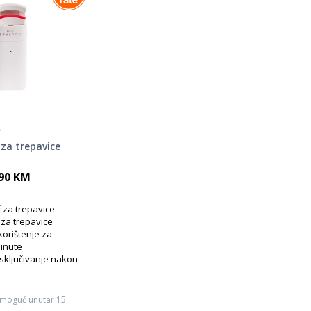
 za trepavice
,90 KM
č za trepavice
č za trepavice
orištenje za
inute
sključivanje nakon
 moguć unutar 15