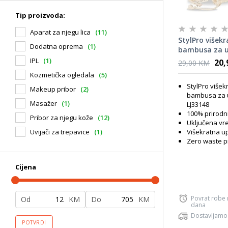
Tip proizvoda:
Aparat za njegu lica
(11)
StylPro višekr
Dodatna oprema
(1)
bambusa za u
šminke (8 kom
IPL
(1)
20,
29,00 KM
pranje LJ3314
Kozmetička ogledala
(5)
StylPro višekr
Makeup pribor
(2)
bambusa za u
Masažer
(1)
LJ33148
100% prirodni
Pribor za njegu kože
(12)
Uključena vre
Višekratna u
Uvijači za trepavice
(1)
Zero waste p
Cijena
Povrat robe
Od
KM
Do
KM
dana
Dostavljamo
POTVRDI