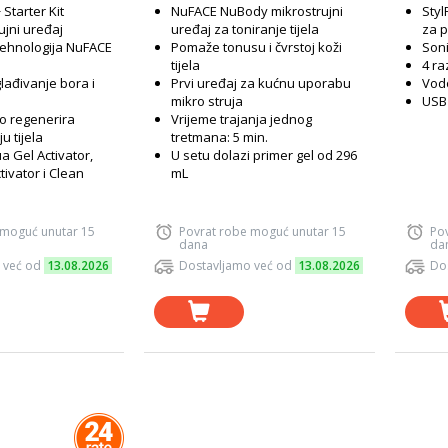
Starter Kit
NuFACE NuBody mikrostrujni
Styl
ujni uređaj
uređaj za toniranje tijela
za p
tehnologija NuFACE
Pomaže tonusu i čvrstoj koži
Soni
tijela
4 ra
lađivanje bora i
Prvi uređaj za kućnu uporabu
Vod
mikro struja
USB
žno regenerira
Vrijeme trajanja jednog
u tijela
tretmana: 5 min.
a Gel Activator,
U setu dolazi primer gel od 296
tivator i Clean
mL
 moguć unutar 15
Povrat robe moguć unutar 15
Po
dana
da
 već od
13.08.2026
Dostavljamo već od
13.08.2026
Do