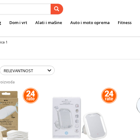
g
Dom i vrt
Alati i mašine
Auto i moto oprema
Fitness
ica 1
roizvoda