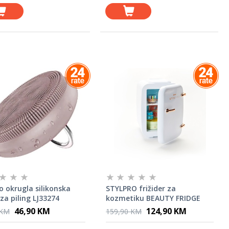
o okrugla silikonska
STYLPRO frižider za
za piling LJ33274
kozmetiku BEAUTY FRIDGE
WHITE 4 L
46,90 KM
124,90 KM
 KM
159,90 KM