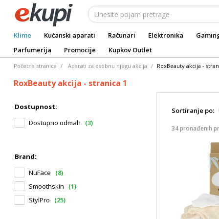
Klime
Kućanski aparati
Računari
Elektronika
Gamin
Parfumerija
Promocije
Kupkov Outlet
Početna stranica
Aparati za osobnu njegu akcija
RoxBeauty akcija - stran
RoxBeauty akcija - stranica 1
Dostupnost:
Sortiranje po:
Dostupno odmah
(3)
34 pronađenih p
Brand:
NuFace
(8)
Smoothskin
(1)
StylPro
(25)