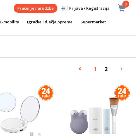
0
Praćenje narudžbe
Prijava / Registracija
E-mobility
Igračke i dječja oprema
Supermarket
1
2