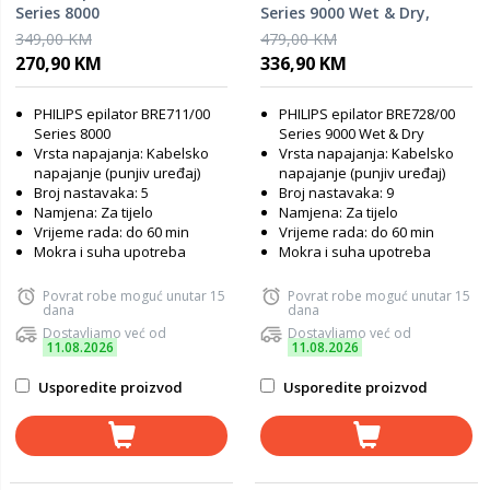
Series 8000
Series 9000 Wet & Dry,
bežični, 9 nastavaka
349,00 KM
479,00 KM
270,90 KM
336,90 KM
PHILIPS epilator BRE711/00
PHILIPS epilator BRE728/00
Series 8000
Series 9000 Wet & Dry
Vrsta napajanja: Kabelsko
Vrsta napajanja: Kabelsko
napajanje (punjiv uređaj)
napajanje (punjiv uređaj)
Broj nastavaka: 5
Broj nastavaka: 9
Namjena: Za tijelo
Namjena: Za tijelo
Vrijeme rada: do 60 min
Vrijeme rada: do 60 min
Mokra i suha upotreba
Mokra i suha upotreba
Povrat robe moguć unutar 15
Povrat robe moguć unutar 15
dana
dana
Dostavljamo već od
Dostavljamo već od
11.08.2026
11.08.2026
Usporedite proizvod
Usporedite proizvod