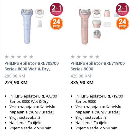
PHILIPS epilator BRE708/00
PHILIPS epilator BRE719/00
Series 8000 Wet & Dry,
Series 9000
bežični, 3 nastavka
289,00 KM
429,00 KM
223,90 KM
335,90 KM
PHILIPS epilator BRE708/00
PHILIPS epilator BRE719/00
Series 8000 Wet & Dry
Series 9000
Vrsta napajanja: Kabelsko
Vrsta napajanja: Kabelsko
napajanje (punjiv uređaj)
napajanje (punjiv uređaj)
Broj nastavaka: 3
Broj nastavaka: 8
Namjena: Za tijelo
Namjena: Za tijelo
Vrijeme rada: do 60 min
Vrijeme rada: do 60 min