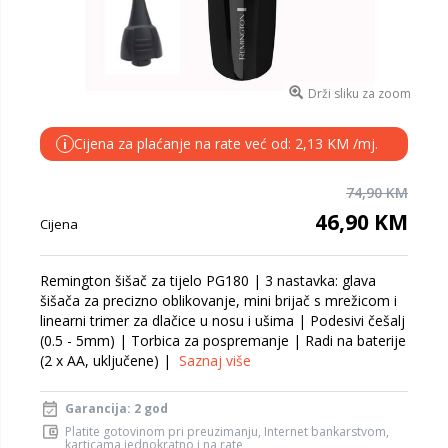
Drži sliku za zoom
Cijena za plaćanje na rate već od: 2,13 KM /mj.
i
74,90 KM
46,90 KM
Cijena
Remington šišač za tijelo PG180 | 3 nastavka: glava
šišača za precizno oblikovanje, mini brijač s mrežicom i
linearni trimer za dlačice u nosu i ušima | Podesivi češalj
(0.5 - 5mm) | Torbica za pospremanje | Radi na baterije
(2 x AA, uključene) |
Saznaj više
Garancija: 2 god
Platite gotovinom pri preuzimanju, Internet bankarstvom,
karticama jednokratno i na rate