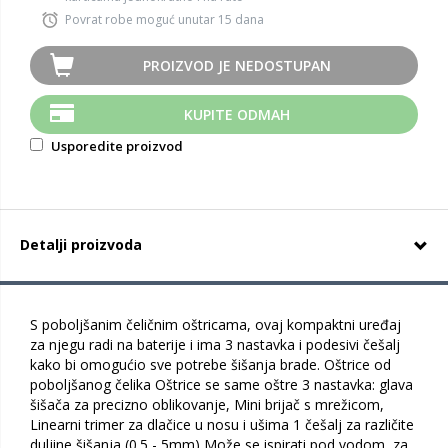
Povrat robe moguć unutar 15 dana
PROIZVOD JE NEDOSTUPAN
KUPITE ODMAH
Usporedite proizvod
Detalji proizvoda
S poboljšanim čeličnim oštricama, ovaj kompaktni uređaj
za njegu radi na baterije i ima 3 nastavka i podesivi češalj
kako bi omogućio sve potrebe šišanja brade. Oštrice od
poboljšanog čelika Oštrice se same oštre 3 nastavka: glava
šišača za precizno oblikovanje, Mini brijač s mrežicom,
Linearni trimer za dlačice u nosu i ušima 1 češalj za različite
duljine šišanja (0.5 - 5mm) Može se ispirati pod vodom, za