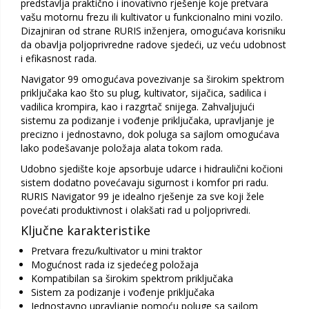
predstavlja praktično i inovativno rješenje koje pretvara
vašu motornu frezu ili kultivator u funkcionalno mini vozilo.
Dizajniran od strane RURIS inženjera, omogućava korisniku
da obavlja poljoprivredne radove sjedeći, uz veću udobnost
i efikasnost rada.
Navigator 99 omogućava povezivanje sa širokim spektrom
priključaka kao što su plug, kultivator, sijačica, sadilica i
vadilica krompira, kao i razgrtač snijega. Zahvaljujući
sistemu za podizanje i vođenje priključaka, upravljanje je
precizno i jednostavno, dok poluga sa sajlom omogućava
lako podešavanje položaja alata tokom rada.
Udobno sjedište koje apsorbuje udarce i hidraulični kočioni
sistem dodatno povećavaju sigurnost i komfor pri radu.
RURIS Navigator 99 je idealno rješenje za sve koji žele
povećati produktivnost i olakšati rad u poljoprivredi.
Ključne karakteristike
Pretvara frezu/kultivator u mini traktor
Mogućnost rada iz sjedećeg položaja
Kompatibilan sa širokim spektrom priključaka
Sistem za podizanje i vođenje priključaka
Jednostavno upravljanje pomoću poluge sa sajlom