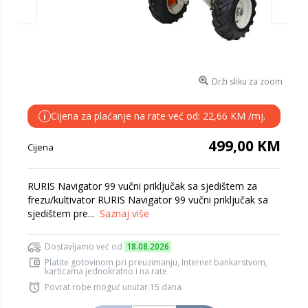
Drži sliku za zoom
Cijena za plaćanje na rate već od: 22,66 KM /mj.
i
499,00 KM
Cijena
RURIS Navigator 99 vučni priključak sa sjedištem za
frezu/kultivator RURIS Navigator 99 vučni priključak sa
sjedištem pre...
Saznaj više
Dostavljamo već od
18.08.2026
Platite gotovinom pri preuzimanju, Internet bankarstvom,
karticama jednokratno i na rate
Povrat robe moguć unutar 15 dana