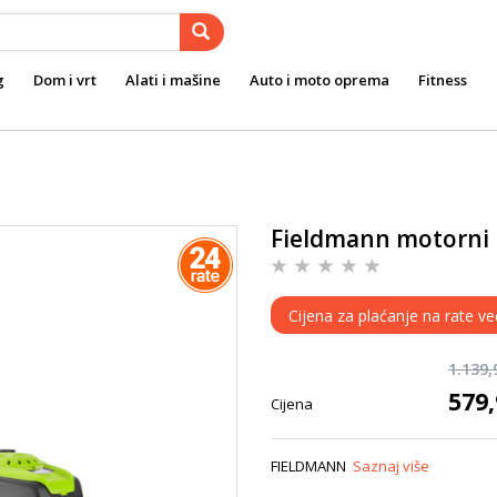
g
Dom i vrt
Alati i mašine
Auto i moto oprema
Fitness
Fieldmann motorni 
Cijena za plaćanje na rate v
1.139
579
Cijena
FIELDMANN
Saznaj više