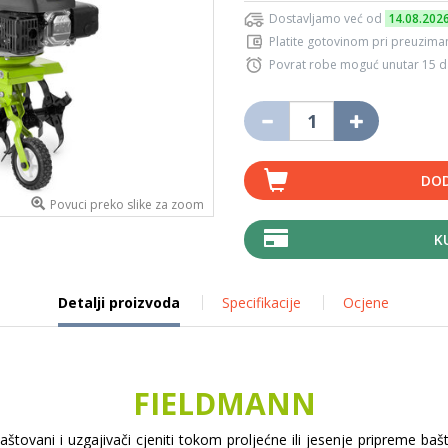
Dostavljamo već od
14.08.202
Platite gotovinom pri preuziman
Povrat robe moguć unutar 15 
DOD
Povuci preko slike za zoom
K
Detalji proizvoda
Specifikacije
Ocjene
FIELDMANN
e baštovani i uzgajivači cjeniti tokom proljećne ili jesenje pripreme ba