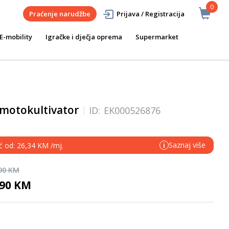
0
Praćenje narudžbe
Prijava / Registracija
E-mobility
Igračke i dječja oprema
Supermarket
motokultivator
ID:
EK000526876
Saznaj više
eć od: 26,34 KM /mj.
i
,90 KM
,90 KM