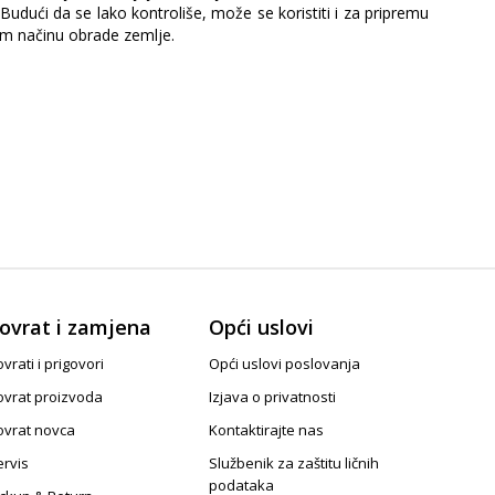
Budući da se lako kontroliše, može se koristiti i za pripremu
rom načinu obrade zemlje.
ovrat i zamjena
Opći uslovi
vrati i prigovori
Opći uslovi poslovanja
ovrat proizvoda
Izjava o privatnosti
ovrat novca
Kontaktirajte nas
ervis
Službenik za zaštitu ličnih
podataka