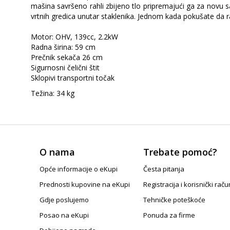
mašina savršeno rahli zbijeno tlo pripremajući ga za novu sa
vrtnih gredica unutar staklenika. Jednom kada pokušate da 
Motor: OHV, 139cc, 2.2kW
Radna širina: 59 cm
Prečnik sekača 26 cm
Sigurnosni čelični štit
Sklopivi transportni točak
Težina: 34 kg
O nama
Trebate pomoć?
Opće informacije o eKupi
Česta pitanja
Prednosti kupovine na eKupi
Registracija i korisnički raču
Gdje poslujemo
Tehničke poteškoće
Posao na eKupi
Ponuda za firme