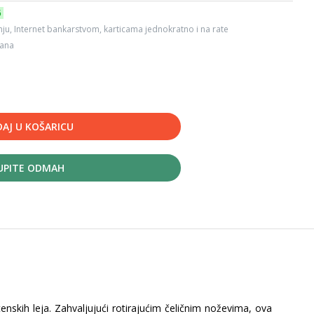
6
ju, Internet bankarstvom, karticama jednokratno i na rate
dana
AJ U KOŠARICU
UPITE ODMAH
štenskih leja. Zahvaljujući rotirajućim čeličnim noževima, ova