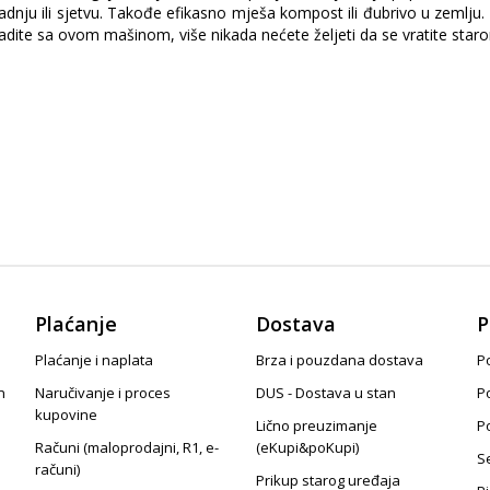
dnju ili sjetvu. Takođe efikasno mješa kompost ili đubrivo u zemlju. 
radite sa ovom mašinom, više nikada nećete željeti da se vratite sta
Plaćanje
Dostava
P
Plaćanje i naplata
Brza i pouzdana dostava
Po
n
Naručivanje i proces
DUS - Dostava u stan
P
kupovine
Lično preuzimanje
P
Računi (maloprodajni, R1, e-
(eKupi&poKupi)
S
računi)
Prikup starog uređaja