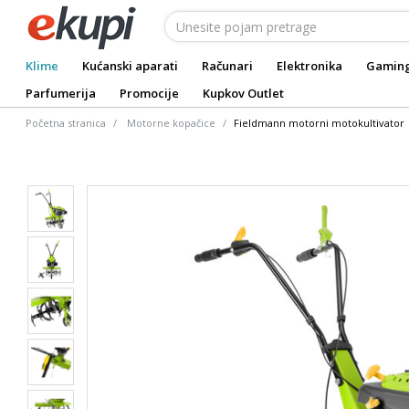
Klime
Kućanski aparati
Računari
Elektronika
Gamin
Parfumerija
Promocije
Kupkov Outlet
Početna stranica
Motorne kopačice
Fieldmann motorni motokultivator