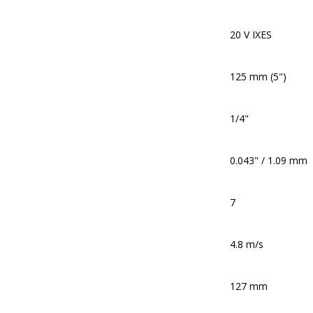
20 V IXES
125 mm (5")
1/4"
0.043" / 1.09 mm
7
4.8 m/s
127 mm