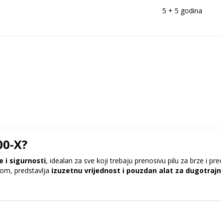
5 + 5 godina
00-X?
 i sigurnosti
, idealan za sve koji trebaju prenosivu pilu za brze i prec
rmom, predstavlja
izuzetnu vrijednost i pouzdan alat za dugotraj