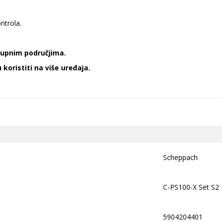
ntrola.
stupnim područjima.
koristiti na više uređaja.
Scheppach
C-PS100-X Set S2
5904204401