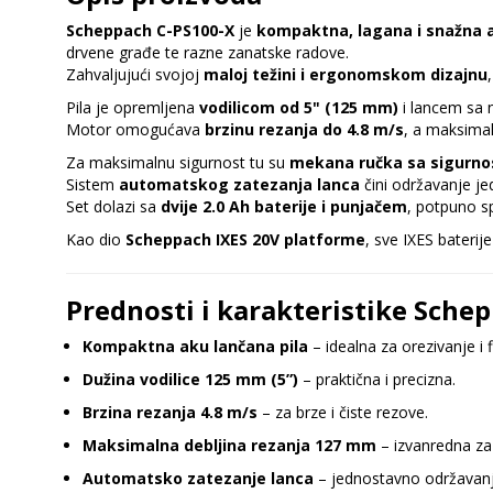
Scheppach C-PS100-X
je
kompaktna, lagana i snažna a
drvene građe te razne zanatske radove.
Zahvaljujući svojoj
maloj težini i ergonomskom dizajnu
Pila je opremljena
vodilicom od 5" (125 mm)
i lancem sa n
Motor omogućava
brzinu rezanja do 4.8 m/s
, a maksimal
Za maksimalnu sigurnost tu su
mekana ručka sa sigurn
Sistem
automatskog zatezanja lanca
čini održavanje je
Set dolazi sa
dvije 2.0 Ah baterije i punjačem
, potpuno s
Kao dio
Scheppach IXES 20V platforme
, sve IXES baterij
Prednosti i karakteristike Sche
Kompaktna aku lančana pila
– idealna za orezivanje i 
Dužina vodilice 125 mm (5”)
– praktična i precizna.
Brzina rezanja 4.8 m/s
– za brze i čiste rezove.
Maksimalna debljina rezanja 127 mm
– izvanredna za 
Automatsko zatezanje lanca
– jednostavno održavanj