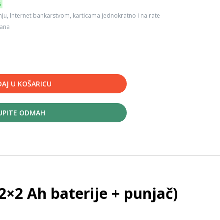
6
ju, Internet bankarstvom, karticama jednokratno i na rate
dana
AJ U KOŠARICU
UPITE ODMAH
2×2 Ah baterije + punjač)