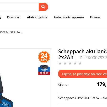
g
Dom i vrt
Alati i mašine
Auto i moto oprema
Fitness
00-X Set S2 2x2Ah
Scheppach aku lanča
2x2Ah
ID:
EK0007937
Cijena za plaćanje na rate ve
179
Cijena
Scheppach C-PS100-X Set S2 – Aku 