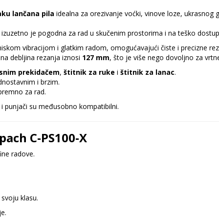
ku lančana pila
idealna za orezivanje voćki, vinove loze, ukrasnog grm
, izuzetno je pogodna za rad u skučenim prostorima i na teško dostup
iskom vibracijom i glatkim radom, omogućavajući čiste i precizne re
na debljina rezanja iznosi
127 mm
, što je više nego dovoljno za vrtn
osnim prekidačem
,
štitnik za ruke
i
štitnik za lanac
.
dnostavnim i brzim.
premno za rad.
e i punjači su međusobno kompatibilni.
ppach C-PS100-X
fine radove.
svoju klasu.
e.