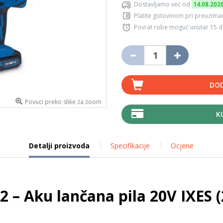
Dostavljamo već od
14.08.202
Platite gotovinom pri preuziman
Povrat robe moguć unutar 15 
DOD
Povuci preko slike za zoom
K
Detalji proizvoda
Specifikacije
Ocjene
 – Aku lančana pila 20V IXES (