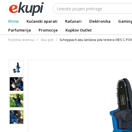
Klime
Kućanski aparati
Računari
Elektronika
Gamin
Parfumerija
Promocije
Kupkov Outlet
Početna stranica
Aku pile
Scheppach aku lančana pila testera IXES C-PS1