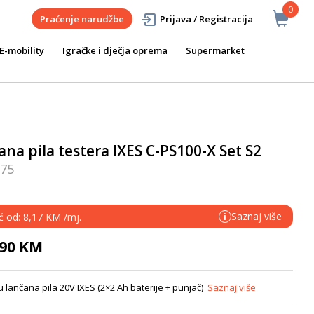
0
Praćenje narudžbe
Prijava / Registracija
E-mobility
Igračke i dječja oprema
Supermarket
na pila testera IXES C-PS100-X Set S2
75
Saznaj više
ć od: 8,17 KM /mj.
i
,90 KM
lančana pila 20V IXES (2×2 Ah baterije + punjač)
Saznaj više