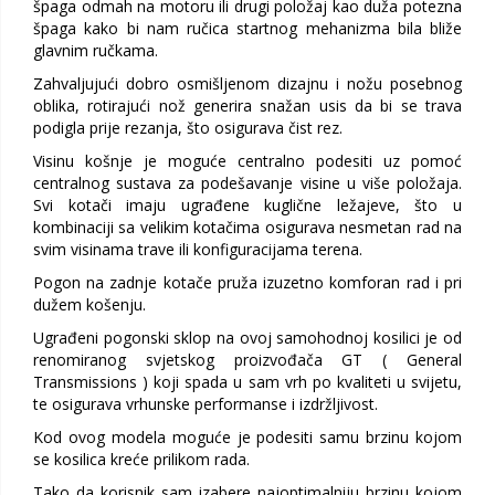
špaga odmah na motoru ili drugi položaj kao duža potezna
špaga kako bi nam ručica startnog mehanizma bila bliže
glavnim ručkama.
Zahvaljujući dobro osmišljenom dizajnu i nožu posebnog
oblika, rotirajući nož generira snažan usis da bi se trava
podigla prije rezanja, što osigurava čist rez.
Visinu košnje je moguće centralno podesiti uz pomoć
centralnog sustava za podešavanje visine u više položaja.
Svi kotači imaju ugrađene kuglične ležajeve, što u
kombinaciji sa velikim kotačima osigurava nesmetan rad na
svim visinama trave ili konfiguracijama terena.
Pogon na zadnje kotače pruža izuzetno komforan rad i pri
dužem košenju.
Ugrađeni pogonski sklop na ovoj samohodnoj kosilici je od
renomiranog svjetskog proizvođača GT ( General
Transmissions ) koji spada u sam vrh po kvaliteti u svijetu,
te osigurava vrhunske performanse i izdržljivost.
Kod ovog modela moguće je podesiti samu brzinu kojom
se kosilica kreće prilikom rada.
Tako da korisnik sam izabere najoptimalniju brzinu kojom