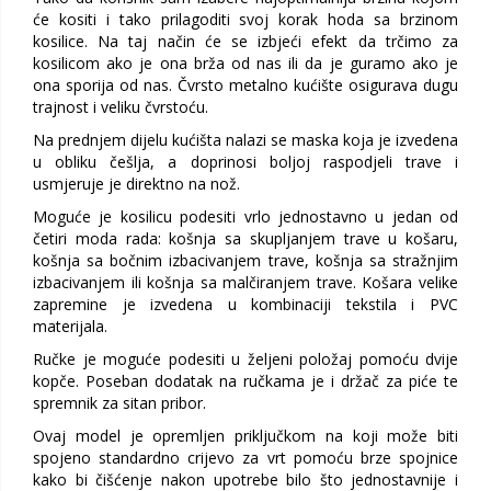
će kositi i tako prilagoditi svoj korak hoda sa brzinom
kosilice. Na taj način će se izbjeći efekt da trčimo za
kosilicom ako je ona brža od nas ili da je guramo ako je
ona sporija od nas. Čvrsto metalno kućište osigurava dugu
trajnost i veliku čvrstoću.
Na prednjem dijelu kućišta nalazi se maska koja je izvedena
u obliku češlja, a doprinosi boljoj raspodjeli trave i
usmjeruje je direktno na nož.
Moguće je kosilicu podesiti vrlo jednostavno u jedan od
četiri moda rada: košnja sa skupljanjem trave u košaru,
košnja sa bočnim izbacivanjem trave, košnja sa stražnjim
izbacivanjem ili košnja sa malčiranjem trave. Košara velike
zapremine je izvedena u kombinaciji tekstila i PVC
materijala.
Ručke je moguće podesiti u željeni položaj pomoću dvije
kopče. Poseban dodatak na ručkama je i držač za piće te
spremnik za sitan pribor.
Ovaj model je opremljen priključkom na koji može biti
spojeno standardno crijevo za vrt pomoću brze spojnice
kako bi čišćenje nakon upotrebe bilo što jednostavnije i