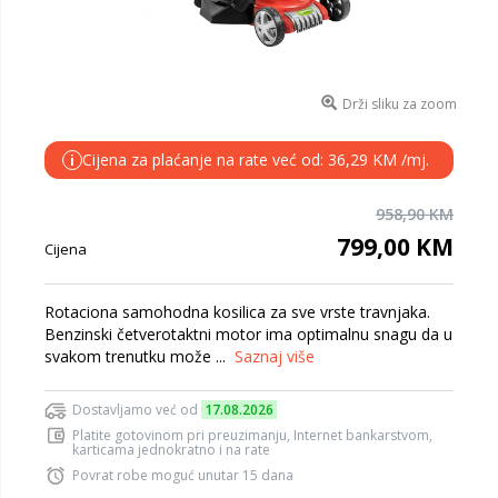
Drži sliku za zoom
Cijena za plaćanje na rate već od: 36,29 KM /mj.
i
958,90 KM
799,00 KM
Cijena
Rotaciona samohodna kosilica za sve vrste travnjaka.
Benzinski četverotaktni motor ima optimalnu snagu da u
svakom trenutku može ...
Saznaj više
Dostavljamo već od
17.08.2026
Platite gotovinom pri preuzimanju, Internet bankarstvom,
karticama jednokratno i na rate
Povrat robe moguć unutar 15 dana