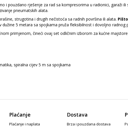
čno i pouzdano rješenje za rad sa kompresorima u radionici, garaži ili s
ezivanje pneumatskih alata.
prašine, strugotina i drugih nečistoća sa radnih površina ili alata.
Pišt
ev dužine 5 metara sa spojkama pruža fleksibilnost i dovoljno radnog 
tičnom primjenom, čineći ovaj set odličnim izborom za kućne majstore
umatika, spiralna cijev 5 m sa spojkama
Plaćanje
Dostava
P
Plaćanje i naplata
Brza i pouzdana dostava
Po