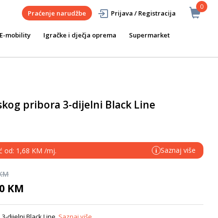
0
Praćenje narudžbe
Prijava / Registracija
E-mobility
Igračke i dječja oprema
Supermarket
kog pribora 3-dijelni Black Line
Saznaj više
ć od: 1,68 KM /mj.
i
 KM
90 KM
3-dijelni Black Line
Saznaj više