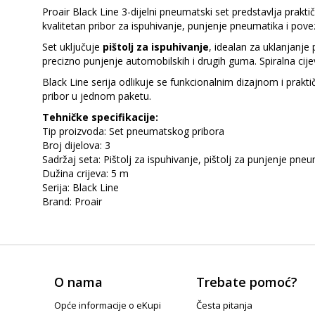
Proair Black Line 3-dijelni pneumatski set predstavlja prakti
kvalitetan pribor za ispuhivanje, punjenje pneumatika i pov
Set uključuje
pištolj za ispuhivanje
, idealan za uklanjanje 
precizno punjenje automobilskih i drugih guma. Spiralna cij
Black Line serija odlikuje se funkcionalnim dizajnom i prak
pribor u jednom paketu.
Tehničke specifikacije:
Tip proizvoda: Set pneumatskog pribora
Broj dijelova: 3
Sadržaj seta: Pištolj za ispuhivanje, pištolj za punjenje pne
Dužina crijeva: 5 m
Serija: Black Line
Brand: Proair
O nama
Trebate pomoć?
Opće informacije o eKupi
Česta pitanja