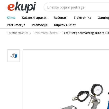
Klime
Kućanski aparati
Računari
Elektronika
Gamin
Parfumerija
Promocije
Kupkov Outlet
Početna stranica
Pneumatski setovi
Proair set pneumatskog pribora 3-di