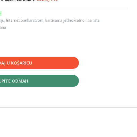
6
ju, Internet bankarstvom, karticama jednokratno i na rate
dana
AJ U KOŠARICU
UPITE ODMAH