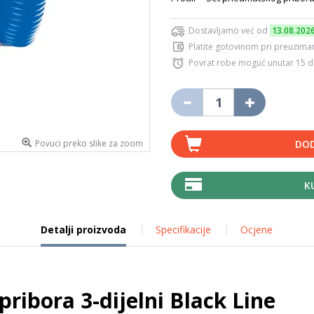
Dostavljamo već od
13.08.202
Platite gotovinom pri preuziman
Povrat robe moguć unutar 15 
Povuci preko slike za zoom
DOD
K
Detalji proizvoda
Specifikacije
Ocjene
ribora 3-dijelni Black Line