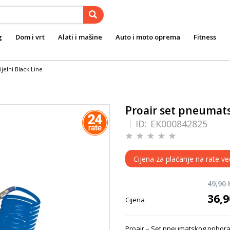
g
Dom i vrt
Alati i mašine
Auto i moto oprema
Fitness
jelni Black Line
Proair set pneumats
ID:
EK000842825
Cijena za plaćanje na rate ve
49,90
36,
Cijena
Proair – Set pneumatskog pribora 