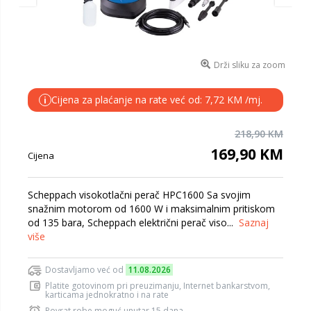
Drži sliku za zoom
Cijena za plaćanje na rate već od: 7,72 KM /mj.
i
218,90 KM
169,90 KM
Cijena
Scheppach visokotlačni perač HPC1600 Sa svojim
snažnim motorom od 1600 W i maksimalnim pritiskom
od 135 bara, Scheppach električni perač viso...
Saznaj
više
Dostavljamo već od
11.08.2026
Platite gotovinom pri preuzimanju, Internet bankarstvom,
karticama jednokratno i na rate
Povrat robe moguć unutar 15 dana