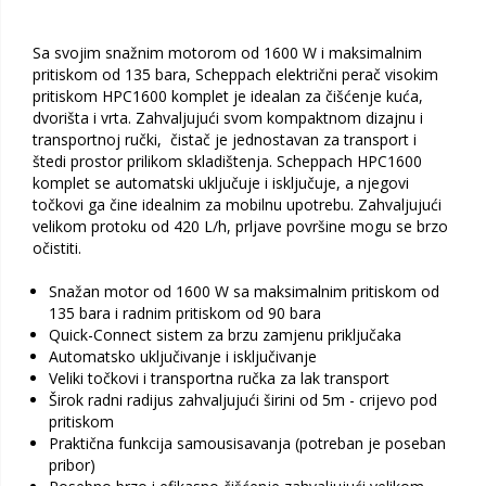
Sa svojim snažnim motorom od 1600 W i maksimalnim
pritiskom od 135 bara, Scheppach električni perač visokim
pritiskom HPC1600 komplet je idealan za čišćenje kuća,
dvorišta i vrta. Zahvaljujući svom kompaktnom dizajnu i
transportnoj ručki, čistač je jednostavan za transport i
štedi prostor prilikom skladištenja. Scheppach HPC1600
komplet se automatski uključuje i isključuje, a njegovi
točkovi ga čine idealnim za mobilnu upotrebu. Zahvaljujući
velikom protoku od 420 L/h, prljave površine mogu se brzo
očistiti.
Snažan motor od 1600 W sa maksimalnim pritiskom od
135 bara i radnim pritiskom od 90 bara
Quick-Connect sistem za brzu zamjenu priključaka
Automatsko uključivanje i isključivanje
Veliki točkovi i transportna ručka za lak transport
Širok radni radijus zahvaljujući širini od 5m - crijevo pod
pritiskom
Praktična funkcija samousisavanja (potreban je poseban
pribor)