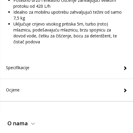
Posebno brzo i efikasno čišćenje zahvaljujući velikom
protoku od 420 L/h
Idealno za mobilnu upotrebu zahvaljujući težini od samo
7,5 kg
Uključuje crijevo visokog pritiska 5m, turbo (roto)
mlaznicu, podešavajuću mlaznicu, brzu spojnicu za
dovod vode, četku za čišćenje, bocu za deterdžent, te
čistač podova
Specifikacije
Ocjene
O nama